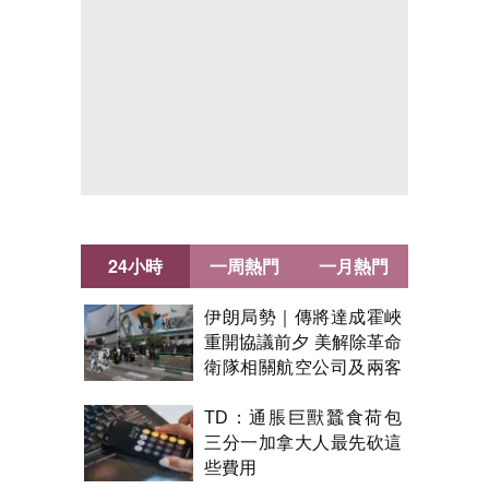
24小時
一周熱門
一月熱門
伊朗局勢｜傳將達成霍峽
重開協議前夕 美解除革命
衛隊相關航空公司及兩客
機制裁
TD：通脹巨獸蠶食荷包
三分一加拿大人最先砍這
些費用