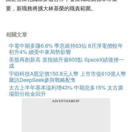
要，新職務將擴大林基榮的職責範圍。
相關文章
中電中期多賺6.6% 季息維持63仙 8月淨電價較年
初升4% 續受中東局勢影響
美股再創新高 道指抽升逾600點 SpaceX績後挫一
成
宇樹科技A股定價150.8元人幣 上市市值610億人幣
騰訊DeepSeek參與戰略配售
太古上半年基本溢利增43% 中期息多15% 太古廣
場部分租金回升