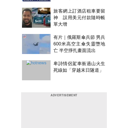
旅客網上訂酒店租車要留
神 誤用美元付款隨時帳
單大增
有片｜俄羅斯傘兵節 男兵
600米高空主傘失靈墮地
亡 半空掙扎畫面流出
卑詩情侶駕車衝過山火生
死線如「穿越末日隧道」