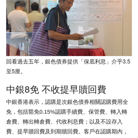
回看過去五年，銀色債券提供「保底利息」介乎3.5
至5厘。
中銀8免 不收提早贖回費
中銀香港表示，認購是次銀色債券相關認購費用全
免，包括豁免0.15%認購手續費、保管費、轉入轉
倉費、轉出轉倉費、代收利息費；以及不設存入
費、提早贖回費及到期贖回費。客戶在認購期內，