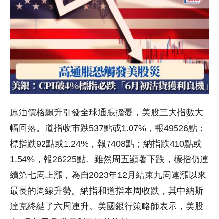
原油價格飆升引發全球通脹擔憂，美股三大指數大
幅回落。道指收市跌537點或1.07%，報49526點；
標指跌92點或1.24%，報7408點；納指跌410點或
1.54%，報26225點。雖然周五顯著下跌，標指仍連
續第七周上漲，為自2023年12月結束九周連漲以來
最長的周線升勢。納指和道指本周收跌，其中納斯
達克終結了六周連升。美國銀行策略師表示，美股