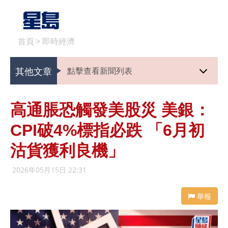
首頁
>
即時經濟
其他文章
點擊查看新聞列表
高通脹恐觸發美股災 美銀：
CPI破4%標指必跌 「6月初
沽貨獲利良機」
2026年05月15日 22:31
舉報