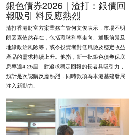
銀色債券2026｜渣打：銀債回
報吸引 料反應熱烈
渣打香港財富方案業務主管何文俊表示，市場不明
朗因素依然存在，包括環球利率走向、通脹前景及
地緣政治風險等，或令投資者對低風險及穩定收益
產品的需求持續上升。他指，新一批銀色債券保底
息率達4.25厘，對追求穩定回報的長者具吸引力，
預計是次認購反應熱烈，同時款項為本港基建發展
注入新動力。