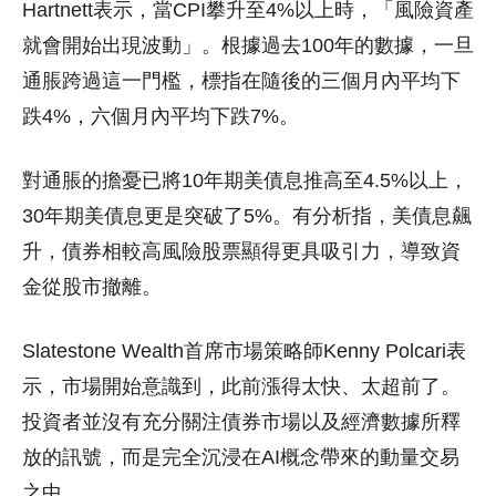
Hartnett表示，當CPI攀升至4%以上時，「風險資產
就會開始出現波動」。根據過去100年的數據，一旦
通脹跨過這一門檻，標指在隨後的三個月內平均下
跌4%，六個月內平均下跌7%。
對通脹的擔憂已將10年期美債息推高至4.5%以上，
30年期美債息更是突破了5%。有分析指，美債息飆
升，債券相較高風險股票顯得更具吸引力，導致資
金從股市撤離。
Slatestone Wealth首席市場策略師Kenny Polcari表
示，市場開始意識到，此前漲得太快、太超前了。
投資者並沒有充分關注債券市場以及經濟數據所釋
放的訊號，而是完全沉浸在AI概念帶來的動量交易
之中。