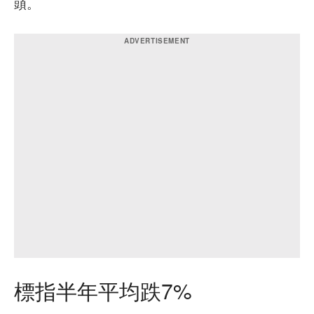
頭。
標指半年平均跌7%