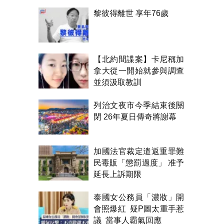
黎彼得離世 享年76歲
【北約間諜案】卡尼稱加
拿大從一開始就參與調查
並須汲取教訓
列治文夜市今季結束後關
閉 26年夏日傳奇將謝幕
加國法官裁定遣返重罪難
民毒販「懲罰過度」 准予
延長上訴期限
泰國女公務員「濃妝」開
會照爆紅 疑P圖太重手惹
議 當事人霸氣回應