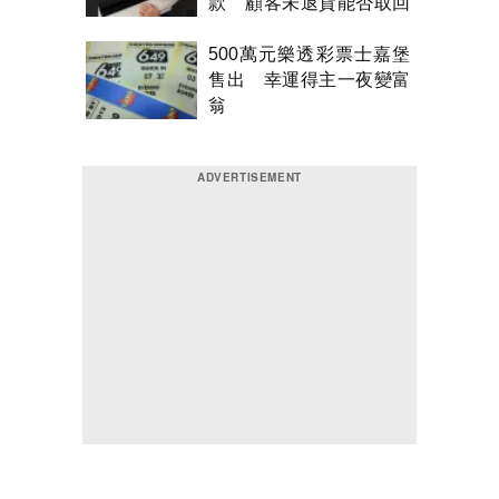
款 顧客未退貨能否取回
金錢？
500萬元樂透彩票士嘉堡
售出 幸運得主一夜變富
翁