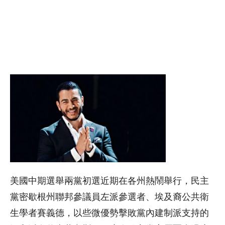
美國中期選舉兩黨初選近期在各州熱鬧舉行，民主
黨密歇根州聯邦參議員左派參選者、埃及裔公共衛
生學者賽義德，以些微優勢擊敗黨內建制派支持的