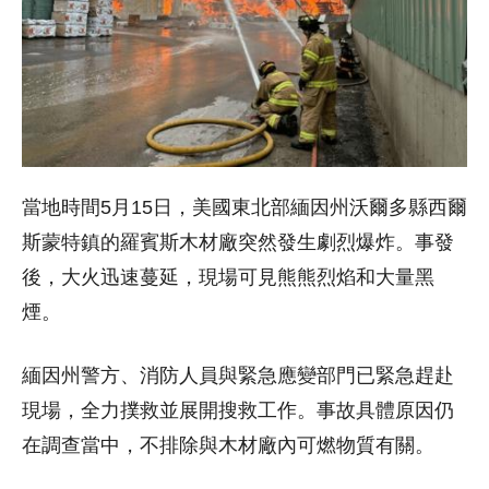
當地時間5月15日，美國東北部緬因州沃爾多縣西爾
斯蒙特鎮的羅賓斯木材廠突然發生劇烈爆炸。事發
後，大火迅速蔓延，現場可見熊熊烈焰和大量黑
煙。
緬因州警方、消防人員與緊急應變部門已緊急趕赴
現場，全力撲救並展開搜救工作。事故具體原因仍
在調查當中，不排除與木材廠內可燃物質有關。