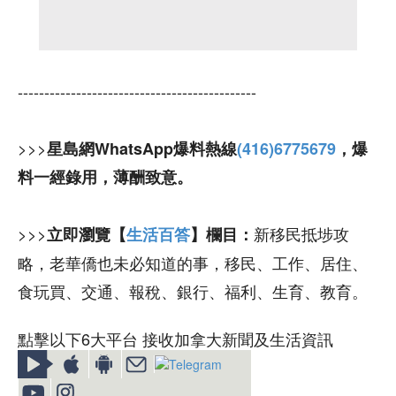
---------------------------------------------
>>>
星島網WhatsApp爆料熱線
(416)6775679
，爆
料一經錄用，薄酬致意。
>>>
新移民抵埗攻
立即瀏覽【
生活百答
】欄目：
略，老華僑也未必知道的事，移民、工作、居住、
食玩買、交通、報稅、銀行、福利、生育、教育。
點擊以下6大平台 接收加拿大新聞及生活資訊