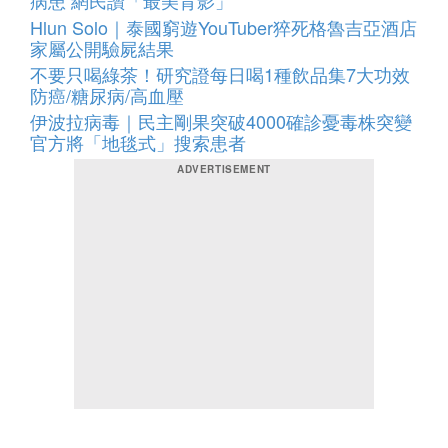
病患 網民讚「最美背影」
Hlun Solo｜泰國窮遊YouTuber猝死格魯吉亞酒店
家屬公開驗屍結果
不要只喝綠茶！研究證每日喝1種飲品集7大功效
防癌/糖尿病/高血壓
伊波拉病毒｜民主剛果突破4000確診憂毒株突變
官方將「地毯式」搜索患者