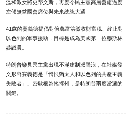
溫和派女將史蒂文斯，再度令民主黨高層憂慮過度
左傾無益國會席位與未來總統大選。
41歲的賽義德提倡對億萬富翁徵收財富稅、終止對
以色列的軍事援助，目標是成為美國第一位穆斯林
參議員。
特朗普樂見民主黨出現不滿建制派聲浪，在社媒發
文形容賽義德是「憎恨猶太人和以色列的共產主義
失敗者」。密歇根為搖擺州，是特朗普兩度當選的
關鍵。