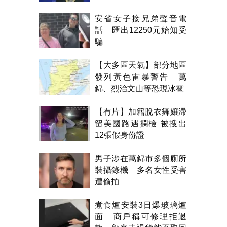
安省女子接兄弟聲音電
話 匯出12250元始知受
騙
【大多區天氣】部分地區
發列黃色雷暴警告 萬
錦、烈治文山等恐現冰雹
【有片】加籍脫衣舞孃滯
留美國路遇攔檢 被搜出
12張假身份證
男子涉在萬錦市多個廁所
裝攝錄機 多名女性受害
遭偷拍
煮食爐安裝3日爆玻璃爐
面 商戶稱可修理拒退