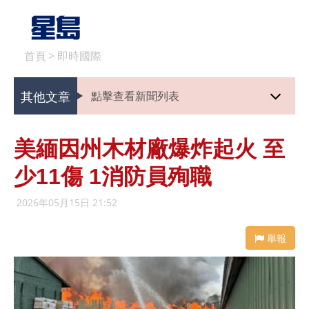
首頁
>
即時國際
其他文章
點擊查看新聞列表
美緬因州木材廠爆炸起火 至
少11傷 1消防員殉職
2026年05月15日 21:52
舉報