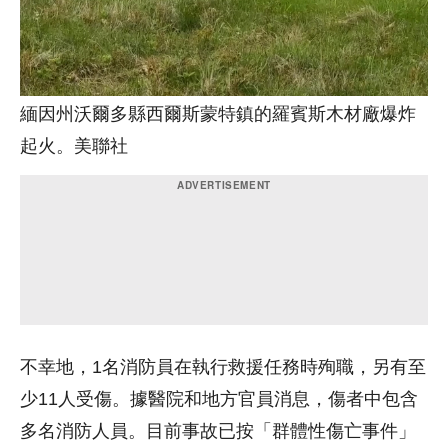
緬因州沃爾多縣西爾斯蒙特鎮的羅賓斯木材廠爆炸
起火。美聯社
不幸地，1名消防員在執行救援任務時殉職，另有至
少11人受傷。據醫院和地方官員消息，傷者中包含
多名消防人員。目前事故已按「群體性傷亡事件」