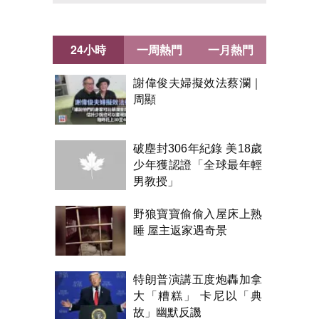
24小時
一周熱門
一月熱門
謝偉俊夫婦擬效法蔡瀾｜
周顯
破塵封306年紀錄 美18歲
少年獲認證「全球最年輕
男教授」
野狼寶寶偷偷入屋床上熟
睡 屋主返家遇奇景
特朗普演講五度炮轟加拿
大「糟糕」 卡尼以「典
故」幽默反譏