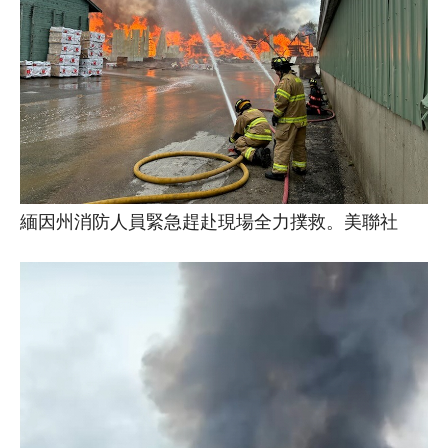
緬因州消防人員緊急趕赴現場全力撲救。美聯社