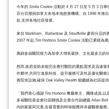
今年的 Smile Cookie 活動於 4 月 27 日至 5 月 3
百分百撥捐加拿大各地本地慈善機構。自 1996 年推出以來
款,支持各地社區發展。
來自 Markham、Ballantrae 及 Stouffvi
2007 年起,Tim Hortons Smile Cookie 活
萬錦多福醫院致力為加拿大增長最快、文化最多元的
然而,政府資助未能完全應付醫院的重點需求及迅速發展的醫
作夥伴,共同引進新科技、提升服務可及性及優化醫療
善院舍設施,確保 Oak Valley Health 能繼續為
「我們衷心感謝 Tim Hortons 餐廳東主、團隊成員
多福醫院基金會社區關係及企業合作副總裁 Allan B
內的家庭與兒童,在最需要的時候能獲得卓越醫療服務