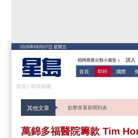
請人
招聘商業分類小廣告 >
首頁
即時
國際
首頁
>
即時加國
其他文章
點擊查看新聞列表
萬錦多福醫院籌款 Tim Ho