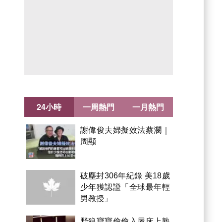
24小時
一周熱門
一月熱門
謝偉俊夫婦擬效法蔡瀾｜
周顯
破塵封306年紀錄 美18歲
少年獲認證「全球最年輕
男教授」
野狼寶寶偷偷入屋床上熟