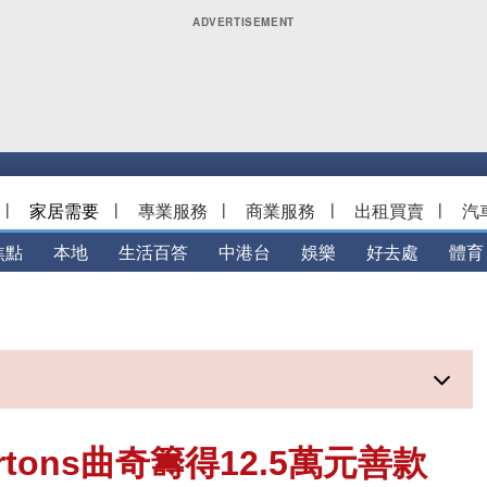
|
家居需要
|
專業服務
|
商業服務
|
出租買賣
|
汽
焦點
本地
生活百答
中港台
娛樂
好去處
體育
rtons曲奇籌得12.5萬元善款