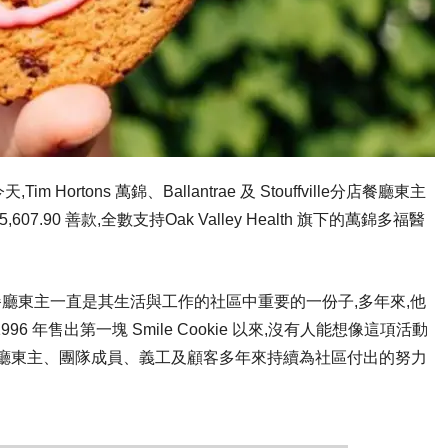
m Hortons 萬錦、Ballantrae 及 Stouffville分店餐廳東主
,607.90 善款,全數支持Oak Valley Health 旗下的萬錦多福醫
m Hortons 餐廳東主一直是其生活與工作的社區中重要的一份子,多年來,他
1996 年售出第一塊 Smile Cookie 以來,沒有人能想像這項活動
自餐廳東主、團隊成員、義工及顧客多年來持續為社區付出的努力