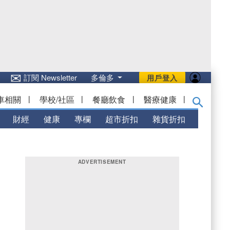
✉
訂閱 Newsletter
多倫多
用戶登入
車相關
|
學校/社區
|
餐廳飲食
|
醫療健康
|
財經
健康
專欄
超市折扣
雜貨折扣