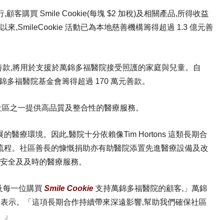
 日舉行,顧客購買 Smile Cookie(每塊 $2 加稅)及相關產品,所得收益
,SmileCookie 活動已為本地慈善機構籌得超過 1.3 億元善
lle 參與分店的善款,將用於支援於萬錦多福醫院接受照護的家庭與兒童。自
動已累積為萬錦多福醫院基金會籌得超過 170 萬元善款。
社區之一提供高品質及整合性的醫療服務。
療環境。因此,醫院十分依賴像Tim Hortons 這類長期合
流程。社區善長的慷慨捐助亦有助醫院添置先進醫療設備及改
社區提供安全及及時的醫療服務。
,以及每一位購買
Smile Cookie
支持萬錦多福醫院的顧客,」萬錦
ell 表示。「這項長期合作持續帶來深遠影響,幫助我們確保社區
。」