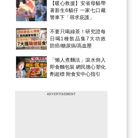
【暖心救援】安省母貓帶
著新生6貓仔 一家七口藏
警車下「尋求庇護」
不要只喝綠茶！研究證每
日喝1種飲品集7大功效
防癌/糖尿病/高血壓
「懶人煮麵法」滾水倒入
即食麵包裝 網民擔心塑化
劑超標 附食安中心指引