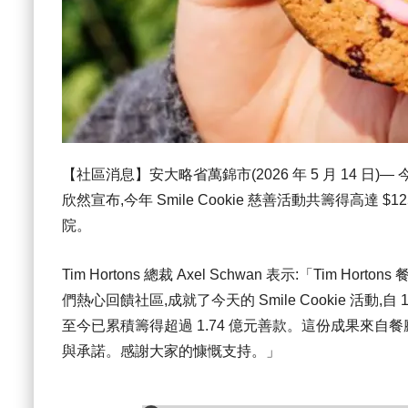
【社區消息】安大略省萬錦市(2026 年 5 月 14 日)— 今天,Ti
欣然宣布,今年 Smile Cookie 慈善活動共籌得高達 $125
院。
Tim Hortons 總裁 Axel Schwan 表示:「Ti
們熱心回饋社區,成就了今天的 Smile Cookie 活動,自 
至今已累積籌得超過 1.74 億元善款。這份成果來
與承諾。感謝大家的慷慨支持。」