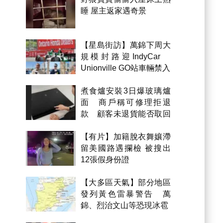
睡 屋主返家遇奇景
【星島街訪】萬錦下周大
規模封路迎IndyCar
Unionville GO站車輛禁入
煮食爐安裝3日爆玻璃爐
面 商戶稱可修理拒退
款 顧客未退貨能否取回
金錢？
【有片】加籍脫衣舞孃滯
留美國路遇攔檢 被搜出
12張假身份證
【大多區天氣】部分地區
發列黃色雷暴警告 萬
錦、烈治文山等恐現冰雹