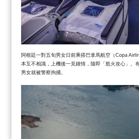
阿根廷一對五旬男女日前乘搭巴拿馬航空（Copa Air
本互不相識，上機後一見鍾情，隨即「慾火攻心」。
男女就被警察拘捕。