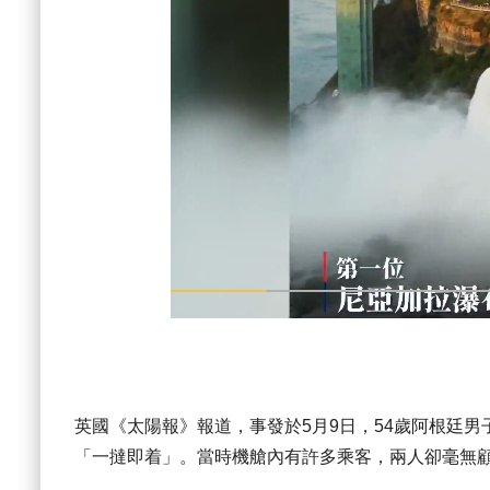
英國《太陽報》報道，事發於5月9日，54歲阿根廷男子
「一撻即着」。當時機艙內有許多乘客，兩人卻毫無