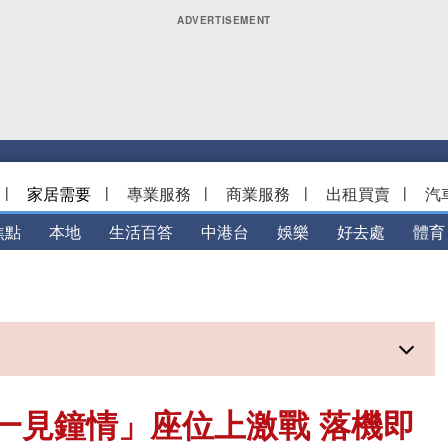
|
家居需要
|
專業服務
|
商業服務
|
出租買賣
|
汽
焦點
本地
生活百答
中港台
娛樂
好去處
體育
一見鐘情」座位上激戰 落機即