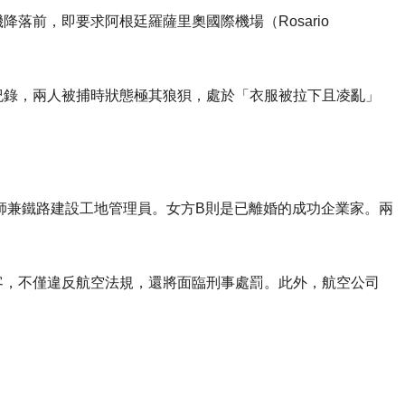
落前，即要求阿根廷羅薩里奧國際機場（Rosario
紀錄，兩人被捕時狀態極其狼狽，處於「衣服被拉下且凌亂」
師兼鐵路建設工地管理員。女方B則是已離婚的成功企業家。兩
客，不僅違反航空法規，還將面臨刑事處罰。此外，航空公司
。