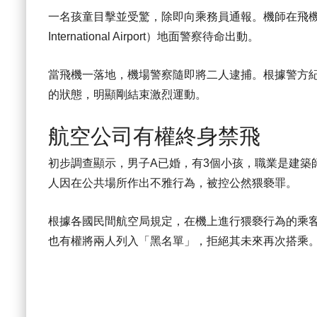
一名孩童目擊並受驚，除即向乘務員通報。機師在飛機降
International Airport）地面警察待命出動。
當飛機一落地，機場警察隨即將二人逮捕。根據警方
的狀態，明顯剛結束激烈運動。
航空公司有權終身禁飛
初步調查顯示，男子A已婚，有3個小孩，職業是建築
人因在公共場所作出不雅行為，被控公然猥褻罪。
根據各國民間航空局規定，在機上進行猥褻行為的乘
也有權將兩人列入「黑名單」，拒絕其未來再次搭乘