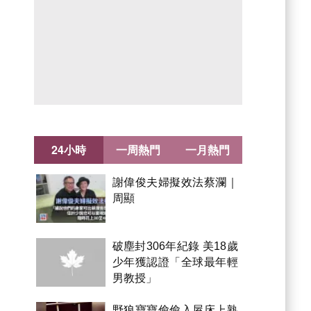
24小時
一周熱門
一月熱門
謝偉俊夫婦擬效法蔡瀾｜
周顯
破塵封306年紀錄 美18歲
少年獲認證「全球最年輕
男教授」
野狼寶寶偷偷入屋床上熟