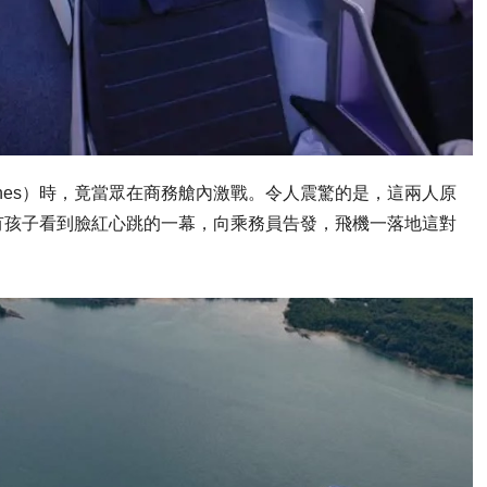
lines）時，竟當眾在商務艙內激戰。令人震驚的是，這兩人原
有孩子看到臉紅心跳的一幕，向乘務員告發，飛機一落地這對