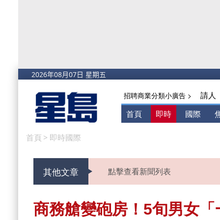
請人
招聘商業分類小廣告 >
首頁
即時
國際
首頁
>
即時國際
其他文章
點擊查看新聞列表
商務艙變砲房！5旬男女「