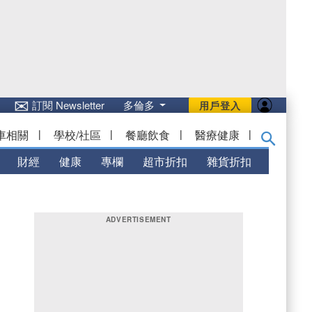
✉
訂閱 Newsletter
多倫多
用戶登入
車相關
|
學校/社區
|
餐廳飲食
|
醫療健康
|
財經
健康
專欄
超市折扣
雜貨折扣