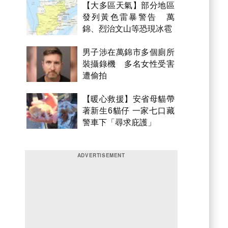
【大多區天氣】部分地區
發列黃色雷暴警告 萬
錦、烈治文山等恐現冰雹
男子涉在萬錦市多個廁所
裝攝錄機 多名女性受害
遭偷拍
【暖心救援】安省母貓帶
著新生6貓仔 一家七口藏
警車下「尋求庇護」