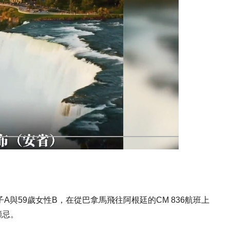
A與59歲女性B，在從巴拿馬飛往阿根廷的CM 836航班上
顧忌。