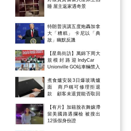
睡 屋主返家遇奇景
特朗普演講五度炮轟加拿
大「糟糕」 卡尼以「典
故」幽默反譏
【星島街訪】萬錦下周大
規模封路迎IndyCar
Unionville GO站車輛禁入
煮食爐安裝3日爆玻璃爐
面 商戶稱可修理拒退
款 顧客未退貨能否取回
金錢？
【有片】加籍脫衣舞孃滯
留美國路遇攔檢 被搜出
12張假身份證