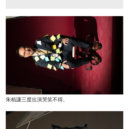
朱栢謙三度出演哭笑不得。