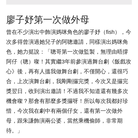
廖子妤第一次做外母
曾在不少演出中飾演媽咪角色的廖子妤（fish），今
次多得曾演過她兒子的阿聰邀請，同樣演出媽咪角
色，她力挺說：「聰哥第一次做監製，無理由晤撐
阿仔（聰）㗎！其實繼3年前參演過舞台劇《飯戲攻
心》後，再有人搵我做舞台劇，不僅開心，還很巧
合，上次演舞台劇，我剛剛攞完獎，今次又是攞完
獎翌日，收到演出邀請！不過我不知道還有幾多次
機會㗎？那會有那麼多獎攞呀！所以每次我都好珍
惜，今次我在劇中有兩個仔女，還有第一次做外
母，跟朱謙飾演兩公婆，當然乘機偷師，非常期
待。」