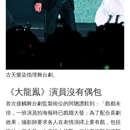
古天樂染指埋舞台劇。
《大龍鳯》演員沒有偶包
首次接觸舞台劇監製崗位的阿聰讚歎到：「戲都未
排，一班演員拍海報時已戲癮大發；為了配合喜劇
效果，攝影師要求各人在表情演繹上要有戲，包括