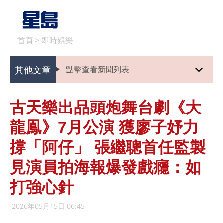
首頁
>
即時娛樂
其他文章
點擊查看新聞列表
古天樂出品頭炮舞台劇《大
龍鳯》7月公演 獲廖子妤力
撐「阿仔」 張繼聰首任監製
見演員拍海報爆發戲癮：如
打強心針
2026年05月15日 06:45