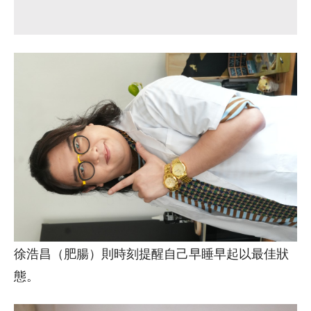
徐浩昌（肥腸）則時刻提醒自己早睡早起以最佳狀
態。