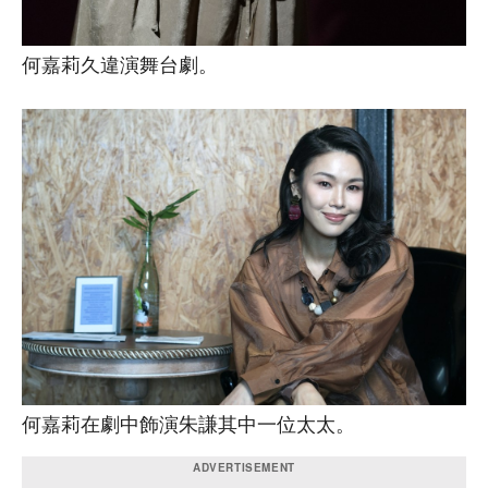
何嘉莉久違演舞台劇。
何嘉莉在劇中飾演朱謙其中一位太太。