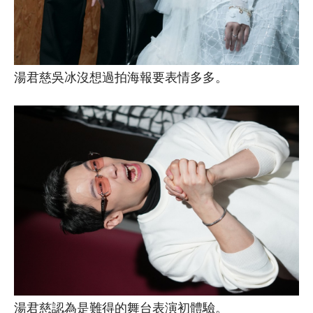
湯君慈吳冰沒想過拍海報要表情多多。
湯君慈認為是難得的舞台表演初體驗。