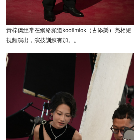
黃梓僑經常在網絡頻道kootimlok（古添樂）亮相短
視頻演出，演技訓練有加。。