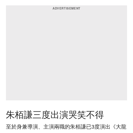
朱栢謙三度出演哭笑不得
至於身兼導演、主演兩職的朱栢謙已3度演出《大龍