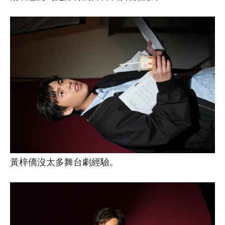
黃梓僑沒太多舞台劇經驗。