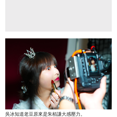
吳冰知道老豆原來是朱栢謙大感壓力。