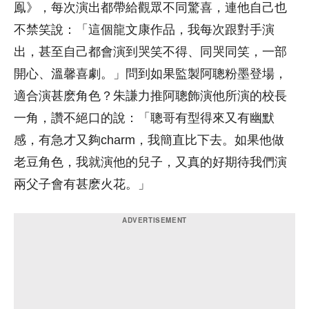
鳯》，每次演出都帶給觀眾不同驚喜，連他自己也
不禁笑說：「這個龍文康作品，我每次跟對手演
出，甚至自己都會演到哭笑不得、同哭同笑，一部
開心、溫馨喜劇。」問到如果監製阿聰粉墨登場，
適合演甚麽角色？朱謙力推阿聰飾演他所演的校長
一角，讚不絕口的說：「聰哥有型得來又有幽默
感，有急才又夠charm，我簡直比下去。如果他做
老豆角色，我就演他的兒子，又真的好期待我們演
兩父子會有甚麽火花。」