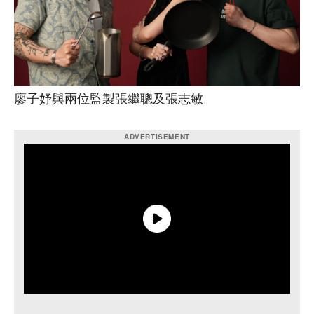
廖子妤與兩位監製張繼聰及張志敏。