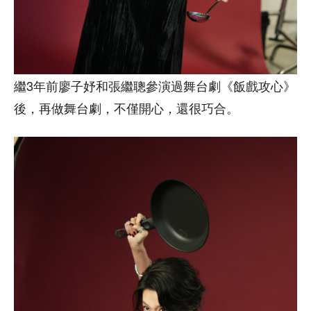
繼3年前廖子妤和張繼聰參演過舞台劇《飯戲攻心》
後，再做舞台劇，不僅開心，還很巧合。