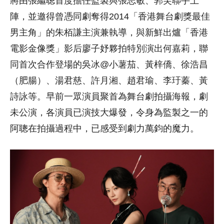
將由張繼聰首度擔任監製與張志敏、郭芙聯手上
陣，並邀得曾憑同劇奪得2014「香港舞台劇獎最佳
男主角」的朱栢謙主演兼執導，與新鮮出爐「香港
電影金像獎」影后廖子妤夥拍特別演出何嘉莉，聯
同首次合作登場的吳冰@小薯茄、黃梓僑、徐浩昌
（肥腸）、湯君慈、許月湘、趙君瑜、李玗蓁、黃
詩詠等。早前一眾演員聚首為舞台劇拍攝海報，劇
未公演，各演員已演技大爆發，令身為監製之一的
阿聰在拍攝過程中，已感受到劇力萬鈞的魔力。