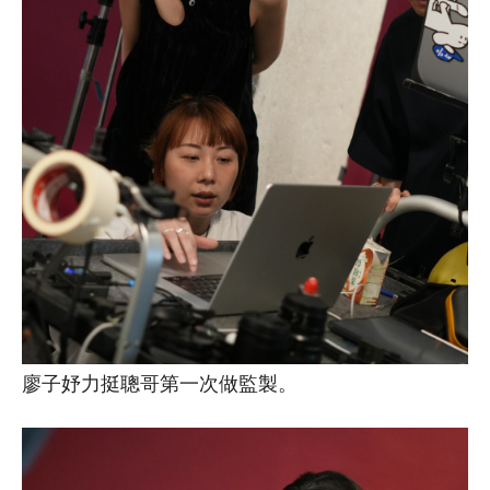
廖子妤力挺聰哥第一次做監製。