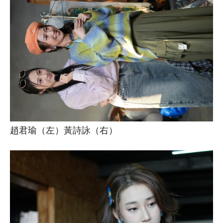
趙君瑜（左）黃詩詠（右）