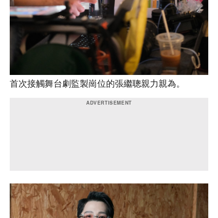
首次接觸舞台劇監製崗位的張繼聰親力親為。