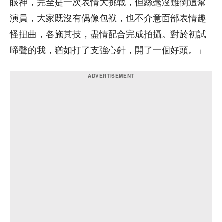
眼神，完全是一次表情大挑戰，但絲毫沒難倒這幫
演員，大家既沒有偶像包袱，也不介意面部表情趣
怪扭曲，各施其技，盡情配合完成拍攝。對於初試
啼聲的我，猶如打了支強心針，開了一個好頭。」