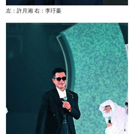
左：許月湘 右：李玗蓁