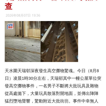
查
2026年08月07日 19:36
天水圍天瑞邨深夜發生高空擲物驚魂。今日（8月8
日）凌晨1時30分左右，天瑞邨其中一幢公屋單位突
發高空擲物事件，一名男子不斷將大批玩具及雜物
從高處拋下，大量玩具散落對開地面，並傳出陣陣
猛烈墮地聲響，驚動附近大批街坊。事件中幸無人