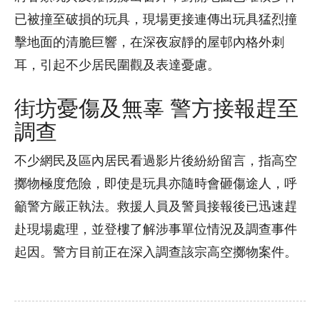
已被撞至破損的玩具，現場更接連傳出玩具猛烈撞
擊地面的清脆巨響，在深夜寂靜的屋邨內格外刺
耳，引起不少居民圍觀及表達憂慮。
街坊憂傷及無辜 警方接報趕至
調查
不少網民及區內居民看過影片後紛紛留言，指高空
擲物極度危險，即使是玩具亦隨時會砸傷途人，呼
籲警方嚴正執法。救援人員及警員接報後已迅速趕
赴現場處理，並登樓了解涉事單位情況及調查事件
起因。警方目前正在深入調查該宗高空擲物案件。