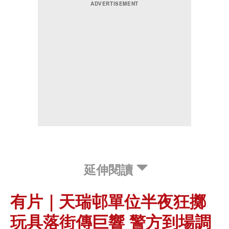
延伸閱讀
有片｜天瑞邨單位半夜狂擲
玩具落街傳巨響 警方到場調