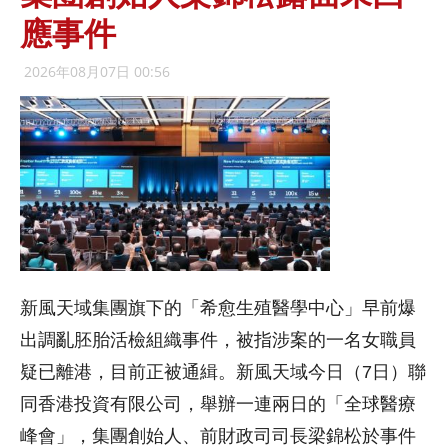
應事件
2026年08月07日 00:56
新風天域集團旗下的「希愈生殖醫學中心」早前爆
出調亂胚胎活檢組織事件，被指涉案的一名女職員
疑已離港，目前正被通緝。新風天域今日（7日）聯
同香港投資有限公司，舉辦一連兩日的「全球醫療
峰會」，集團創始人、前財政司司長梁錦松於事件