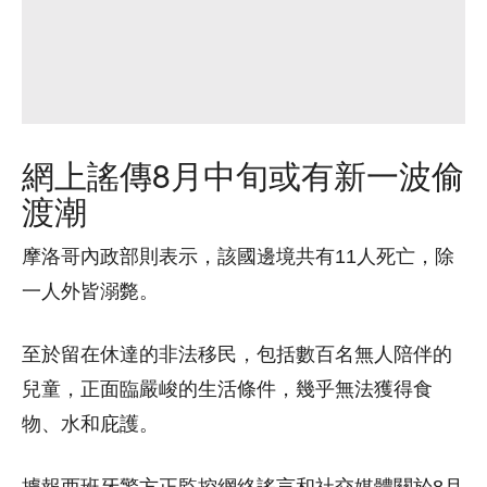
網上謠傳8月中旬或有新一波偷
渡潮
摩洛哥內政部則表示，該國邊境共有11人死亡，除
一人外皆溺斃。
至於留在休達的非法移民，包括數百名無人陪伴的
兒童，正面臨嚴峻的生活條件，幾乎無法獲得食
物、水和庇護。
據報西班牙警方正監控網絡謠言和社交媒體關於8月