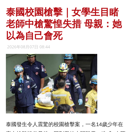
泰國校園槍擊｜女學生目睹
老師中槍驚惶失措 母親：她
以為自己會死
2026年08月07日 08:44
泰國發生令人震驚的校園槍擊案，一名14歲少年在