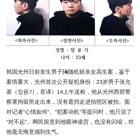
韩国光州日前发生男子陏随机斩杀女高生案，鉴于
案情重大，光州首次公开疑犯身份：23岁男子张允
基（장윤기，音译）14上午送检，他从光州西部警
察署拘留所走出来，没有遮挡走进拍照区被拍。面
对记者“心情如何”、“犯案动机”等提问时，他只说了
“对不起”。网民留意到他眼神凌厉，也没有闪缩，对
他毫无悔意感到生气。