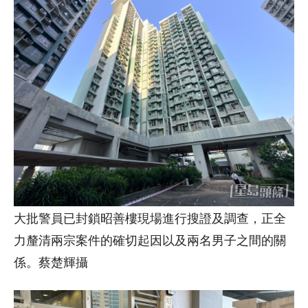
大批警員已封鎖昭善樓現場進行搜證及調查，正全
力釐清兩宗案件的確切起因以及兩名男子之間的關
係。蔡楚輝攝