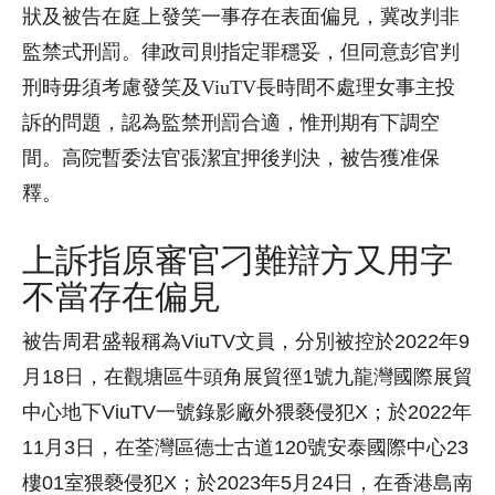
狀及被告在庭上發笑一事存在表面偏見，冀改判非
監禁式刑罰。律政司則指定罪穩妥，但同意彭官判
刑時毋須考慮發笑及
ViuTV
長時間不處理女事主投
訴的問題，認為監禁刑罰合適，惟刑期有下調空
間。高院暫委法官張潔宜押後判決，被告獲准保
釋。
上訴指原審官刁難辯方又用字
不當存在偏見
被告周君盛報稱為ViuTV文員，分別被控於2022年9
月18日，在觀塘區牛頭角展貿徑1號九龍灣國際展貿
中心地下ViuTV一號錄影廠外猥褻侵犯X；於2022年
11月3日，在荃灣區德士古道120號安泰國際中心23
樓01室猥褻侵犯X；於2023年5月24日，在香港島南