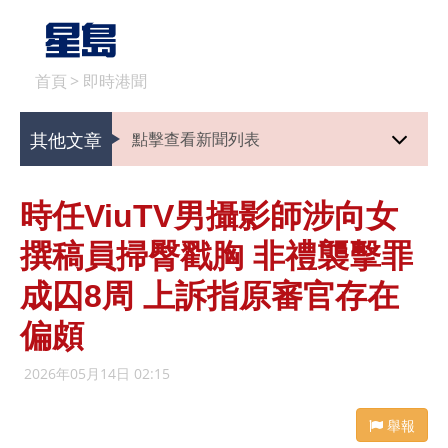
首頁
>
即時港聞
其他文章
點擊查看新聞列表
時任ViuTV男攝影師涉向女
撰稿員掃臀戳胸 非禮襲擊罪
成囚8周 上訴指原審官存在
偏頗
2026年05月14日 02:15
舉報