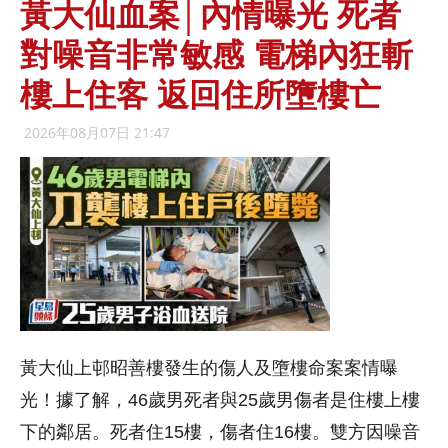
黃大仙血案│內情曝光 死者
對噪音非常敏感 電梯內狂斬
樓上住客 返回住所墮樓亡
2026年08月07日 21:47
黃大仙上邨昭善樓發生的傷人及墮樓命案案情曝
光！據了解，46歲男死者與25歲男傷者是住樓上樓
下的鄰居。死者住15樓，傷者住16樓。雙方因噪音