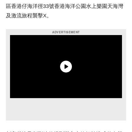
區香港仔海洋徑33號香港海洋公園水上樂園天海灣
及激流旅程襲擊X。