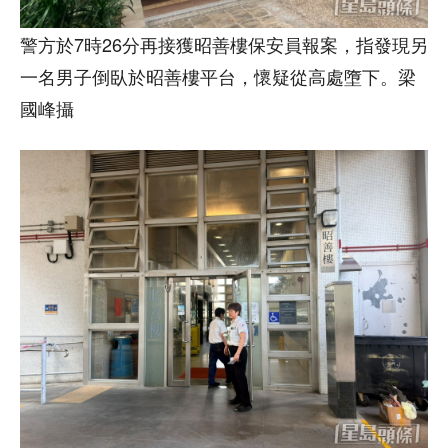
警方於7時26分再接獲昭善樓保安員報案，指發現另
一名男子倒臥於昭善樓平台，懷疑從高處墮下。梁
國峰攝