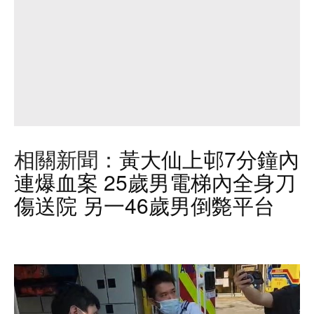
相關新聞：
黃大仙上邨7分鐘內
連爆血案 25歲男電梯內全身刀
傷送院 另一46歲男倒斃平台