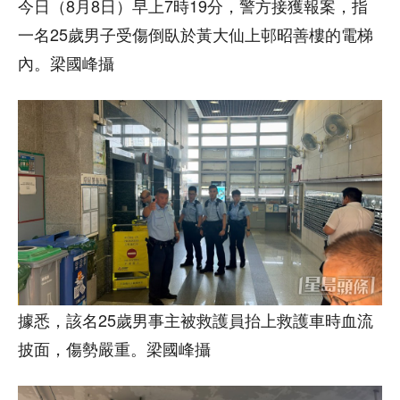
今日（8月8日）早上7時19分，警方接獲報案，指
一名25歲男子受傷倒臥於黃大仙上邨昭善樓的電梯
內。梁國峰攝
據悉，該名25歲男事主被救護員抬上救護車時血流
披面，傷勢嚴重。梁國峰攝