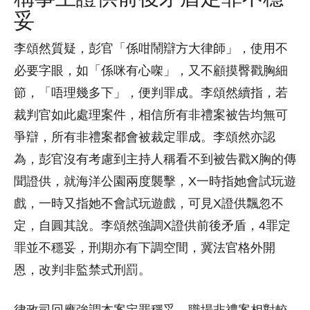
妥
李頌然質疑，彭官「係咁鬧辯方大律師」，使用不
必要字眼，如「係咪有心㗎」，又不顧摸臀戳胸細
節，「唔理幾多下」，便判罪成。李頌然續指，若
裁判官如此處理案件，相信所有非禮案被告均無可
爭辯，所有非禮案都會被裁定罪成。李頌然亦認
為，彭官沒有考慮到主持人稱看不到被告戳X胸的傳
聞證供，就海洋公園兩度襲擊，X一時指她會試玩遊
戲，一時又指她不會試玩遊戲，可見X證供飄忽不
定，自圓其說。李頌然強調X證供前後矛盾，4罪定
罪並不穩妥，刑期亦有下調空間，冀法官格外開
恩，改判非監禁式刑罰。
律政司回應強調本案定罪穩妥，職場非禮案相對較