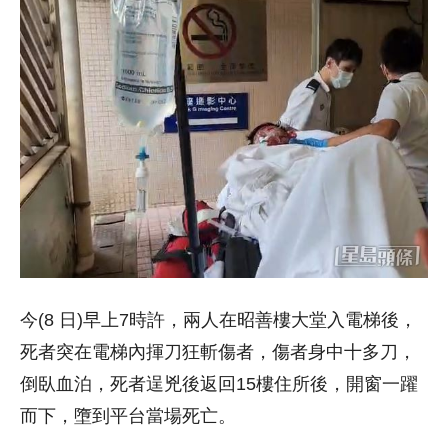
今(8 日)早上7時許，兩人在昭善樓大堂入電梯後，
死者突在電梯內揮刀狂斬傷者，傷者身中十多刀，
倒臥血泊，死者逞兇後返回15樓住所後，開窗一躍
而下，墮到平台當場死亡。