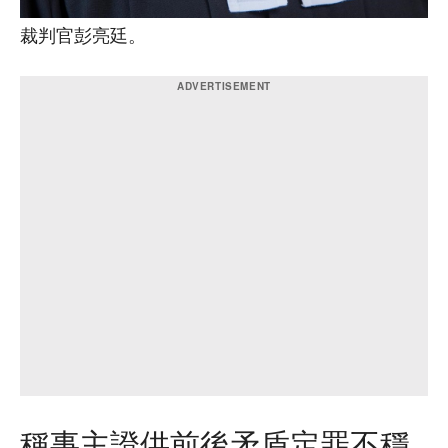
裁判官彭亮廷。
稱事主證供前後矛盾定罪不穩