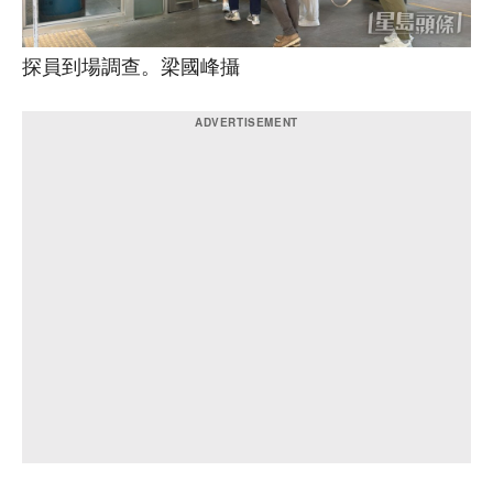
探員到場調查。梁國峰攝