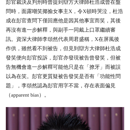
彭官裁決及判刑時曾提到辯方大律師杜浩成曾在盤
問時，面露嘲笑揶揄女事主
X
，令
X
頓時哭泣，杜浩
成在彭官查問下僅回應他是因其他事宜而笑，其後
再沒有進一步解釋，與副手一同戴上口罩繼續審
訊。資深大律師李頌然代表周君盛稱，
X
在屏風後
作供，雖然看不到被告，但見到辯方大律師杜浩成
發笑便向彭官投訴，彭官亦發現被告曾發笑，但被
告無機會進一步解釋可能他只是在「撩牙」而被誤
以為在笑。彭官更質疑被告發笑是否有「功能性問
題」，李頌然認為彭官用字不當，存在表面偏見
（
apparent bias
）。