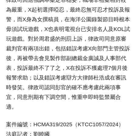
為嚴重，X起初選擇啞忍，最終忍無可忍才投訴及報
警，而X身為女撰稿員，在海洋公園錄製節目時根本
毋須試玩遊戲，X也表明電視台已安排名人及KOL試
玩遊戲。對於周君盛的刑罰上訴，律政司同意原審
裁判官有兩項出錯，包括錯誤考慮X向部門主管投訴
後，再被帶去會見製作部副總裁金廣誠及人事部代
表，投訴最終不了了之，X在投訴不獲處理7個月後
報警求助；以及錯誤考慮辯方大律師杜浩成在審訊
時發笑。律政司認同彭官的確不應考慮此兩項事
宜，同意刑期有下調空間，惟重申即時監禁屬合
適。
案件編號：HCMA319/2025（KTCC1057/2024）
法庭記者：劉曉曦