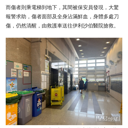
而傷者則乘電梯到地下，其間被保安員發現，大驚
報警求助，傷者面部及全身沾滿鮮血，身體多處刀
傷，仍然清醒，由救護車送往伊利沙伯醫院搶救。