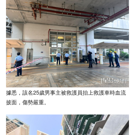
據悉，該名25歲男事主被救護員抬上救護車時血流
披面，傷勢嚴重。