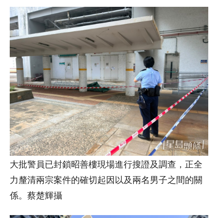
大批警員已封鎖昭善樓現場進行搜證及調查，正全
力釐清兩宗案件的確切起因以及兩名男子之間的關
係。蔡楚輝攝