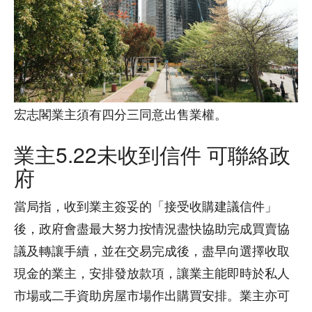
宏志閣業主須有四分三同意出售業權。
業主5.22未收到信件 可聯絡政
府
當局指，收到業主簽妥的「接受收購建議信件」
後，政府會盡最大努力按情況盡快協助完成買賣協
議及轉讓手續，並在交易完成後，盡早向選擇收取
現金的業主，安排發放款項，讓業主能即時於私人
市場或二手資助房屋市場作出購買安排。業主亦可