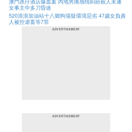
澳門氹仔酒店爆血案 內地男捲感情糾紛殺人未遂
女事主中多刀昏迷
520浪浪加油站十八鄉狗場疑環境惡劣 47歲女負責
人被控虐畜等7罪