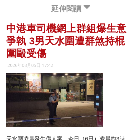
延伸閱讀
中港車司機網上群組爆生意
爭執 3男天水圍遭群煞持棍
圍毆受傷
2026年08月05日 17:42
天水圍凌晨發生傷人案。今日（6日）凌晨約3時，