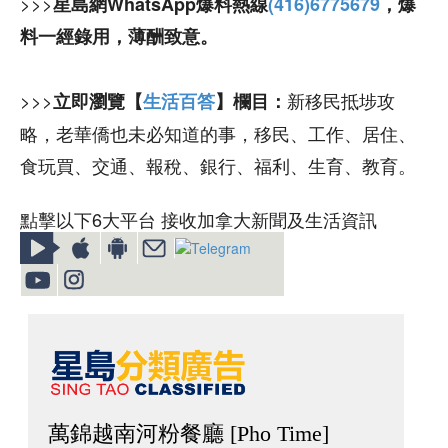
>>>
星島網WhatsApp爆料熱線
(416)6775679
，爆
料一經錄用，薄酬致意。
>>>
新移民抵埗攻
立即瀏覽【
生活百答
】欄目：
略，老華僑也未必知道的事，移民、工作、居住、
食玩買、交通、報稅、銀行、福利、生育、教育。
點擊以下6大平台 接收加拿大新聞及生活資訊