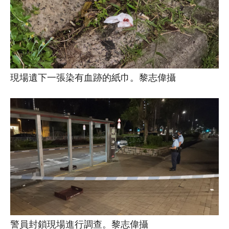
現場遺下一張染有血跡的紙巾。黎志偉攝
警員封鎖現場進行調查。黎志偉攝