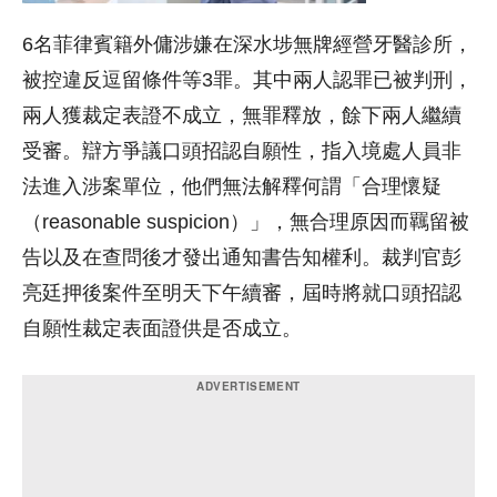
6名菲律賓籍外傭涉嫌在深水埗無牌經營牙醫診所，
被控違反逗留條件等3罪。其中兩人認罪已被判刑，
兩人獲裁定表證不成立，無罪釋放，餘下兩人繼續
受審。辯方爭議口頭招認自願性，指入境處人員非
法進入涉案單位，他們無法解釋何謂「合理懷疑
（reasonable suspicion）」，無合理原因而羈留被
告以及在查問後才發出通知書告知權利。裁判官彭
亮廷押後案件至明天下午續審，屆時將就口頭招認
自願性裁定表面證供是否成立。