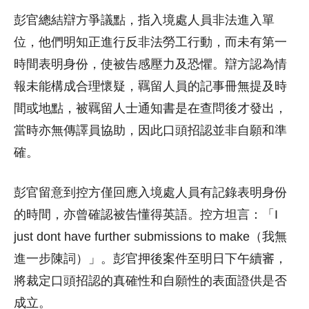
彭官總結辯方爭議點，指入境處人員非法進入單
位，他們明知正進行反非法勞工行動，而未有第一
時間表明身份，使被告感壓力及恐懼。辯方認為情
報未能構成合理懷疑，羈留人員的記事冊無提及時
間或地點，被羈留人士通知書是在查問後才發出，
當時亦無傳譯員協助，因此口頭招認並非自願和準
確。
彭官留意到控方僅回應入境處人員有記錄表明身份
的時間，亦曾確認被告懂得英語。控方坦言：「I
just dont have further submissions to make（我無
進一步陳詞）」。彭官押後案件至明日下午續審，
將裁定口頭招認的真確性和自願性的表面證供是否
成立。