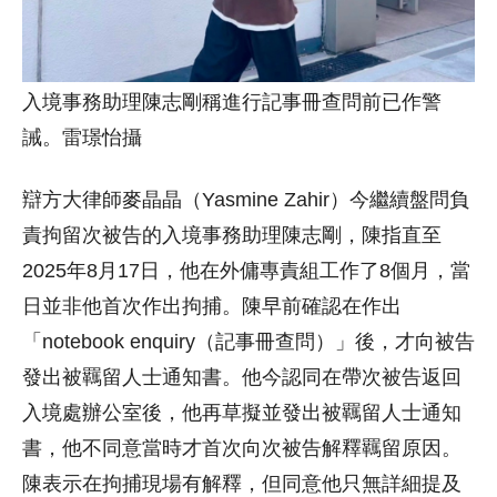
入境事務助理陳志剛稱進行記事冊查問前已作警
誡。雷璟怡攝
辯方大律師麥晶晶（Yasmine Zahir）今繼續盤問負
責拘留次被告的入境事務助理陳志剛，陳指直至
2025年8月17日，他在外傭專責組工作了8個月，當
日並非他首次作出拘捕。陳早前確認在作出
「notebook enquiry（記事冊查問）」後，才向被告
發出被羈留人士通知書。他今認同在帶次被告返回
入境處辦公室後，他再草擬並發出被羈留人士通知
書，他不同意當時才首次向次被告解釋羈留原因。
陳表示在拘捕現場有解釋，但同意他只無詳細提及