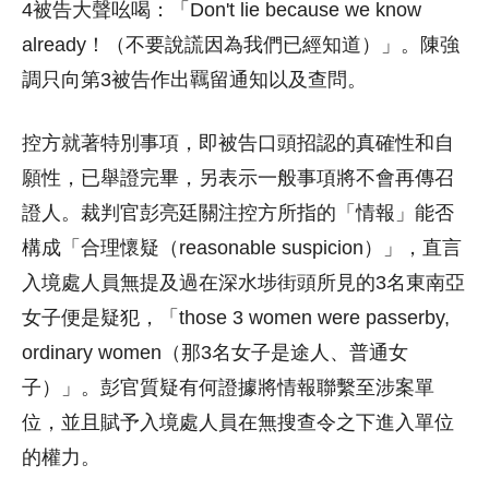
4被告大聲吆喝：「Don't lie because we know
already！（不要說謊因為我們已經知道）」。陳強
調只向第3被告作出羈留通知以及查問。
控方就著特別事項，即被告口頭招認的真確性和自
願性，已舉證完畢，另表示一般事項將不會再傳召
證人。裁判官彭亮廷關注控方所指的「情報」能否
構成「合理懷疑（reasonable suspicion）」，直言
入境處人員無提及過在深水埗街頭所見的3名東南亞
女子便是疑犯，「those 3 women were passerby,
ordinary women（那3名女子是途人、普通女
子）」。彭官質疑有何證據將情報聯繫至涉案單
位，並且賦予入境處人員在無搜查令之下進入單位
的權力。