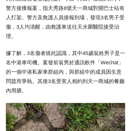
警方接獲報案，指天秀路8號天一商城對開巴士站有
人打架。警方及救護人員接報到場，發現3名男子受
傷，3人均清醒，由救護車送往天水圍醫院接受治
理。
據了解，3名傷者彼此認識，其中45歲翁姓男子是一
名中港車司機。案發前翁男於通訊軟件「Wechat」
的一個中港私家車群組內，與群組中的成員因生意
問題而爭執。其後3名受害人相約到天一商城的餐廳
內用膳。