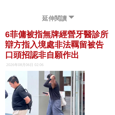
延伸閱讀
6菲傭被指無牌經營牙醫診所
辯方指入境處非法羈留被告
口頭招認非自願作出
2026年08月06日 02:06