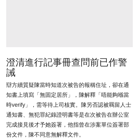
澄清進行記事冊查問前已作警
誡
辯方續質疑陳當時知道次被告的報稱住址，卻在通
知書上填寫「無固定居所」，陳解釋「唔能夠喺當
時verify」，需等待上司核實。陳另否認被羈留人士
通知書、無犯罪紀錄證明書等是在次被告在辦公室
完成接見後才予她簽署，他指曾在涉案單位簽署部
份文件，陳不同意無解釋文件。