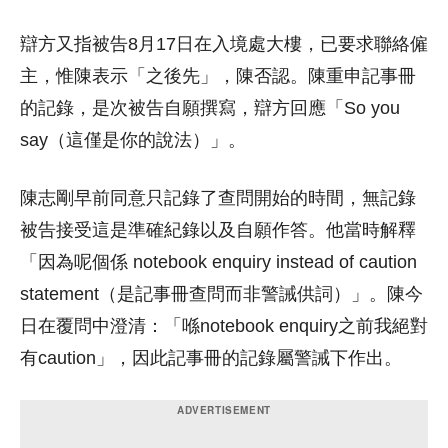
辯方又指被告8月17日在入境處大樓，已要求聯絡僱
主，惟陳表示「之後先」，陳否認。陳重申記事冊
的記錄，是次被告自願撰寫，辯方回應「So you
say（這僅是你的說法）」。
陳志剛早前同意只記錄了查問開始的時間，無記錄
被告接受這是準確紀錄以及自願作答。他當時解釋
「因為呢個係 notebook enquiry instead of caution
statement（是記事冊查問而非警誡供詞）」。陳今
日在覆問中澄清：「喺notebook enquiry之前我絕對
有caution」，因此記事冊的記錄屬警誡下作出。