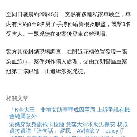
至同日凌晨約2時45分，突然有多輛私家車駛至，車
內有大約8至9名男子手持伸縮警棍及膠籃，襲擊3名
受害人。一眾兇徒在犯案後登車逃離現場。
警方其後封鎖現場調查，在附近花槽位置發現一張
染血紙巾。案件列作傷人處理，交由元朗警區重案
組第三隊跟進，正追緝涉案兇徒。
相關文章
「K金大王」非禮女助理罪成囚兩周 上訴爭議有機
會純屬意外
港媽穿緊身旗袍卡拉鏈 竟落大堂求助男保安 叔叔
邊拉邊講「這句話」 網民：AV情節？｜Juicy叮