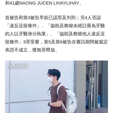
和41歲NAONG JUCEN LIHAYLIHAY。
首被告和第3被告早前已認罪及判刑；另4人否認
「違反逗留條件」、「協助及教唆未經註冊為牙醫
的人以牙醫身分執業」、「協助及教唆他人違反逗
留條件」3罪受審，第5及第6被告在審訊期間被裁定
表證不成立，獲無罪釋放。