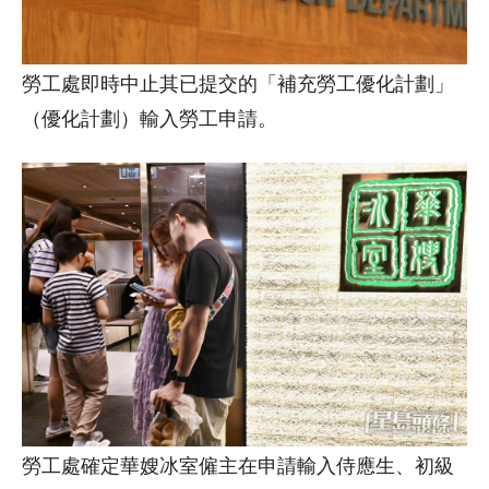
勞工處即時中止其已提交的「補充勞工優化計劃」
（優化計劃）輸入勞工申請。
勞工處確定華嫂冰室僱主在申請輸入侍應生、初級