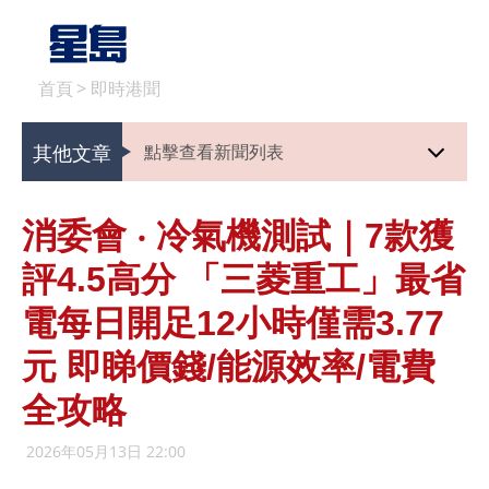
首頁
>
即時港聞
其他文章
點擊查看新聞列表
消委會 ‧ 冷氣機測試｜7款獲
評4.5高分 「三菱重工」最省
電每日開足12小時僅需3.77
元 即睇價錢/能源效率/電費
全攻略
2026年05月13日 22:00