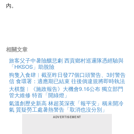
內。
相關文章
旅客父子中暑險釀悲劇 西貢鄉村巡邏隊憑經驗與
「HKSOS」助脫險
狗隻入食肆︱截至昨日發77個口頭警告、3封警告
信 食環署：適應期已結束 往後倘違規將即時執法
大棋盤︱《施政報告》大機會9.16公布 獨立部門
管大維修 特首「開綠燈」
氣溫創歷史新高 林超英深夜「報平安」稱未開冷
氣 質疑勞工處暑熱警告「取消也沒分別」