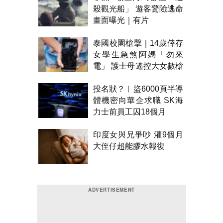
殺觀光船」 遊客驚險逃命
畫面曝光｜有片
泰國校園槍擊｜14歲倖存
女學生急煞阿媽「勿來
電」 護士母遙控大女數槍
聲報警
投名狀？︱盜6000頁半導
體機密向華企求職 SK海
力士前員工囚18個月
印度女與兄爭吵 灌9個月
大侄仔超能膠水報復