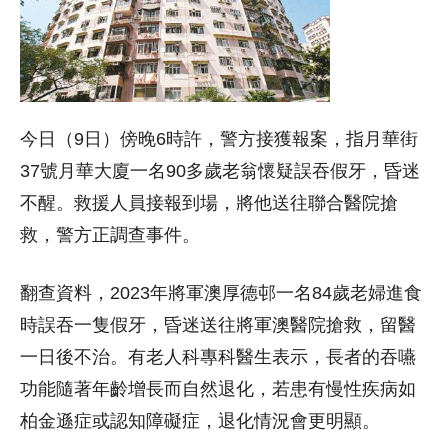
今日（9日）傍晚6時許，警方接獲報案，指月華街
37號月華大廈一名90多歲老翁懷疑誤吞假牙，昏迷
不醒。救援人員接報到場，將他送往聯合醫院搶
救，警方正調查事件。
翻查資料，2023年將軍澳厚德邨一名84歲老婦進食
時誤吞一隻假牙，昏迷送往將軍澳醫院搶救，留醫
一日後不治。有老人科專科醫生表示，長者的吞嚥
功能隨著年齡增長而自然退化，若患有慢性疾病如
柏金遜症或認知障礙症，退化情況會更明顯。