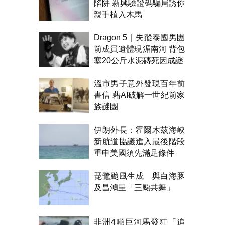
陷阱 新興驗證碼騙局誘你
親手植入木馬
Dragon 5｜失蹤泰國男團
前成員遺體現湄南河 背包
塞20公斤水泥磚死因成謎
溫市男子意外發現百年前
書信 藉AI破解一世紀前家
族謎團
伊朗外長：霍爾木茲海峽
新航道協議進入最後階段
重申美國須先滿足條件
琵鷺颱風生成 與白海豚
及昌鴻呈「三颱共舞」
非洲4噸巨河馬發狂「追