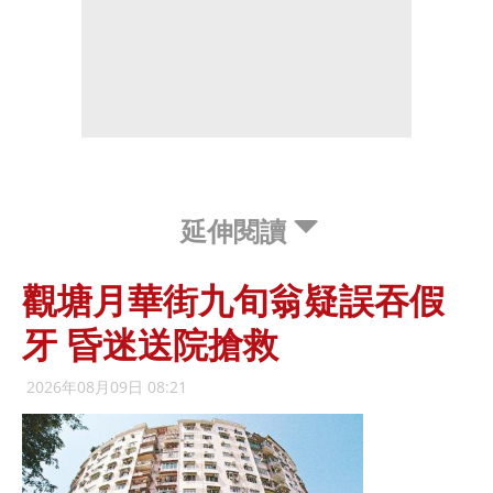
延伸閱讀
觀塘月華街九旬翁疑誤吞假
牙 昏迷送院搶救
2026年08月09日 08:21