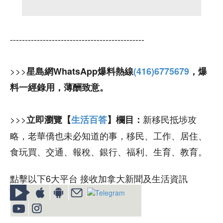
---------------------------------------------
>>>
星島網WhatsApp爆料熱線
(416)6775679
，爆
料一經錄用，薄酬致意。
>>>
新移民抵埗攻
立即瀏覽【
生活百答
】欄目：
略，老華僑也未必知道的事，移民、工作、居住、
食玩買、交通、報稅、銀行、福利、生育、教育。
點擊以下6大平台 接收加拿大新聞及生活資訊