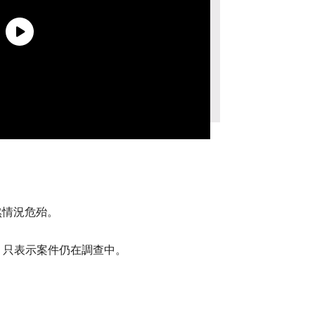
然情況危殆。
，只表示案件仍在調查中。