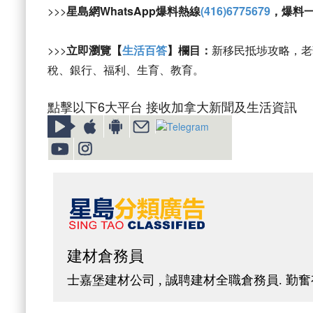
>>>
星島網WhatsApp爆料熱線
(416)6775679
，爆料
>>>
立即瀏覽【
生活百答
】欄目：
新移民抵埗攻略，老
稅、銀行、福利、生育、教育。
點擊以下6大平台 接收加拿大新聞及生活資訊