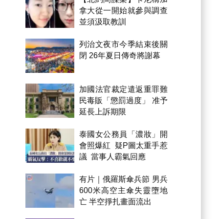
拿大從一開始就參與調查
並須汲取教訓
列治文夜市今季結束後關
閉 26年夏日傳奇將謝幕
加國法官裁定遣返重罪難
民毒販「懲罰過度」 准予
延長上訴期限
泰國女公務員「濃妝」開
會照爆紅 疑P圖太重手惹
議 當事人霸氣回應
有片｜俄羅斯傘兵節 男兵
600米高空主傘失靈墮地
亡 半空掙扎畫面流出