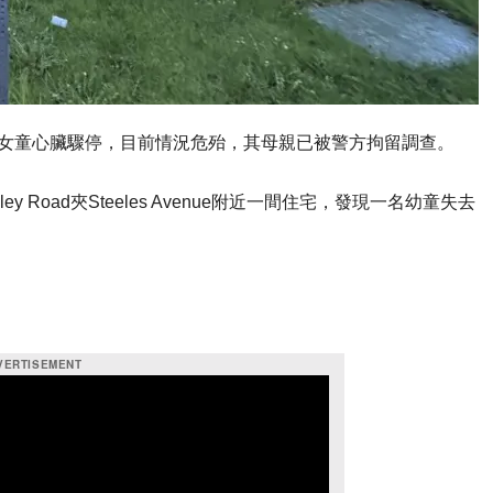
歲女童心臟驟停，目前情況危殆，其母親已被警方拘留調查。
 Road夾Steeles Avenue附近一間住宅，發現一名幼童失去