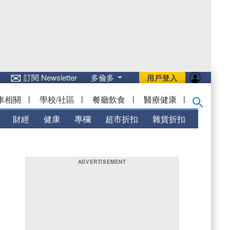
✉
訂閱 Newsletter
多倫多
用戶登入
車相關
|
學校/社區
|
餐廳飲食
|
醫療健康
|
財經
健康
專欄
超市折扣
雜貨折扣