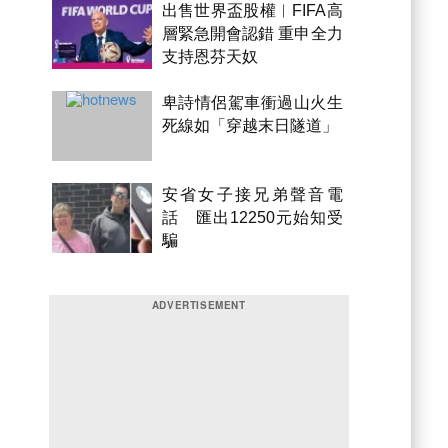
出售世界盃股權︱FIFA高
層緊急開會認錯 重申全力
支持恩芬天奴
卑詩情侶駕車衝過山火生
死線如「穿越末日隧道」
安省女子接兄弟聲音電
話 匯出12250元始知受
騙