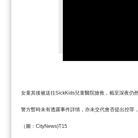
女童其後被送往SickKids兒童醫院搶救，截至深夜仍
警方暫時未有透露事件詳情，亦未交代會否提出控罪
（圖：CityNews)T15