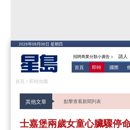
請人
招聘商業分類小廣告 >
首頁
即時
國際
首頁
>
即時加國
其他文章
點擊查看新聞列表
士嘉堡兩歲女童心臟驟停