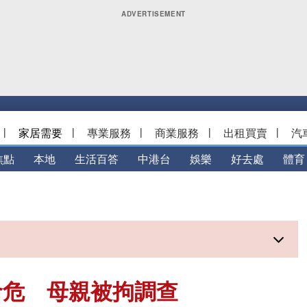
|
家居需要
|
專業服務
|
商業服務
|
出租買賣
|
汽
焦點
本地
生活百答
中港台
娛樂
好去處
體育
命危 母親被拘調查