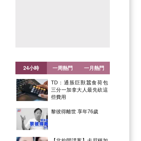
24小時
一周熱門
一月熱門
TD：通脹巨獸蠶食荷包
三分一加拿大人最先砍這
些費用
黎彼得離世 享年76歲
【北約間諜案】卡尼稱加