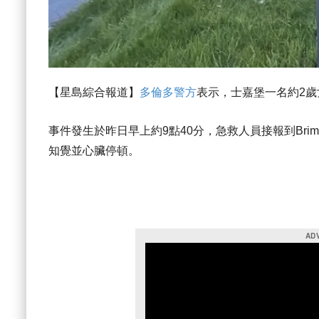
【星島綜合報道】
多倫多警方
表示，士嘉堡一名約2
事件發生於昨日早上約9點40分，急救人員接報到Brimley
知覺並心臟停頓。