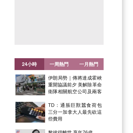
24小時
一周熱門
一月熱門
伊朗局勢｜傳將達成霍峽
重開協議前夕 美解除革命
衛隊相關航空公司及兩客
機制裁
TD：通脹巨獸蠶食荷包
三分一加拿大人最先砍這
些費用
黎彼得離世 享年76歲