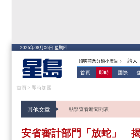
請人
招聘商業分類小廣告 >
首頁
即時
國際
首頁
>
即時加國
其他文章
點擊查看新聞列表
安省審計部門「放蛇」 