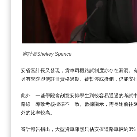
審計長Shelley Spence
安省審計長又發現，貨車司機路試制度亦存在漏洞。
另有學院即使註冊資格過期、被暫停或撤銷，仍能安
此外，一些學院會刻意安排學生到較容易通過的考試
路線，導致考核標準不一致。數據顯示，需長途前往5
外的比率較高。
審計報告指出，大型貨車雖然只佔安省道路車輛約3%，但