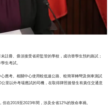
有未註冊、毋須接受省府監管的學校，成功替學生預約路試；
排學生考試。
中心應考。相關中心使用較低速公路、較簡單轉彎及倒車測試
0公里以外考場應試的司機，在取得牌照後發生有責任交通意
在2019至2023年間，涉及全省12%的致命車禍。