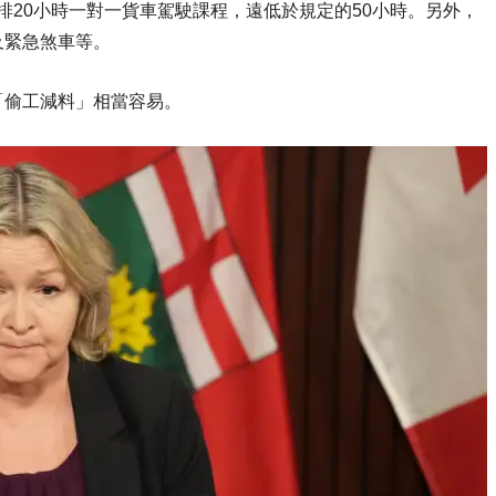
安排20小時一對一貨車駕駛課程，遠低於規定的50小時。另外，
及緊急煞車等。
「偷工減料」相當容易。