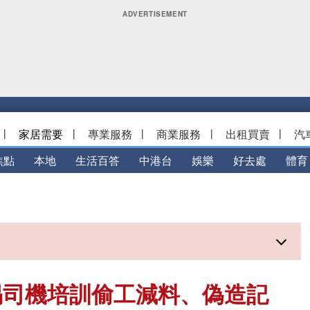
|
家居需要
|
專業服務
|
商業服務
|
出租買賣
|
汽
焦點
本地
生活百答
中港台
娛樂
好去處
體育
揭司機培訓偷工減料、偽造記