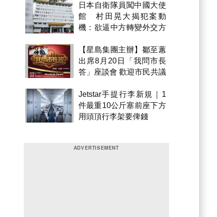
日本自衛隊員闖中國大使
館 村田晃大揭犯案動
機：欲逼中方轉變外交方
針
【星島集團主辦】鄒至蕙
出席8月20日「我問市長
答」座談會 歡迎市民共議
市政
Jetstar手提行李新規｜1
件最重10公斤塞前座下方
用頭頂行李架要俾錢