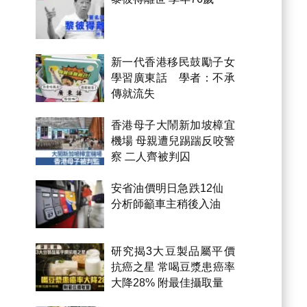
新一代香港移民鼓勵子女
學習廣東話 學者：不承
傳就流失
香港母子大鬧新加坡樟宜
機場 母親遭兒踢踹反咬警
察 二人齊被判囚
安省油價明日急跌12仙
分析師籲車主稍後入油
研究揭3大豆製品屬平價
抗癌之星 常喝豆漿患癌率
大降28% 附最佳攝取量