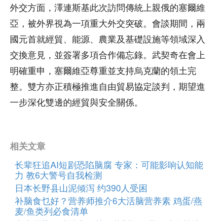
外交方面，澤連斯基此次訪問傳統上親俄的塞爾維
亞，被外界視為一項重大外交突破。會談期間，兩
國元首就經貿、能源、農業及基礎設施等領域深入
交換意見，並簽署多項合作備忘錄。武契奇在會上
明確重申，塞爾維亞尊重並支持烏克蘭的領土完
整。雙方亦正積極推進自由貿易協定談判，期望進
一步深化雙邊的經貿與安全關係。
相关文章
长辈狂追AI短剧恐陷脑腐 专家：可能影响认知能
力 教6大警号自我检测
日本长野县山泥倾泻 约390人受困
补脑食乜好？营养师推介6大活脑营养素 鸡蛋/燕
麦/鱼类列必食清单