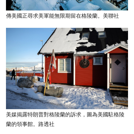
傳美國正尋求美軍能無限期留在格陵蘭。美聯社
美媒揭露特朗普對格陵蘭的訴求，圖為美國駐格陵
蘭的領事館。路透社