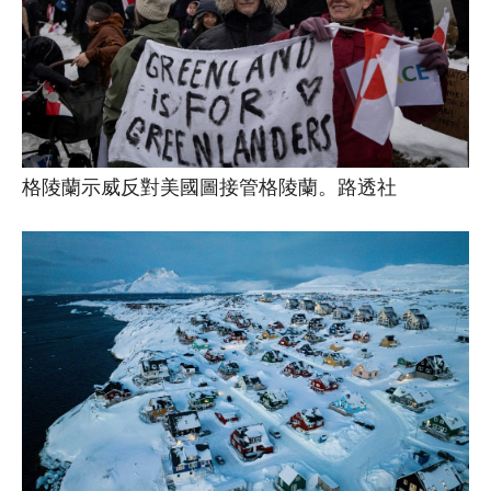
格陵蘭示威反對美國圖接管格陵蘭。路透社