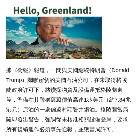
據《衛報》報道，一間與美國總統特朗普（Donald
Trump）關聯密切的美國石油公司，在未取得格陵
蘭政府許可下，將鑽探物資及設備運抵格陵蘭東
岸，準備在其聲稱蘊藏價值高達1兆美元（約7.84兆
港元）原油的一處偏遠村莊鑿井鑽油。格陵蘭當局
隨即發出警告，強調從未核准相關設備登岸，要求
所有後續運作必須事先通報，並獲當局許可。