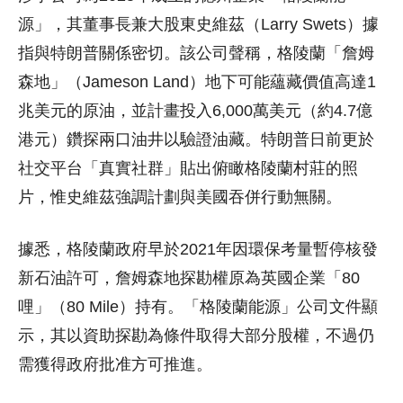
源」，其董事長兼大股東史維茲（Larry Swets）據
指與特朗普關係密切。該公司聲稱，格陵蘭「詹姆
森地」（Jameson Land）地下可能蘊藏價值高達1
兆美元的原油，並計畫投入6,000萬美元（約4.7億
港元）鑽探兩口油井以驗證油藏。特朗普日前更於
社交平台「真實社群」貼出俯瞰格陵蘭村莊的照
片，惟史維茲強調計劃與美國吞併行動無關。
據悉，格陵蘭政府早於2021年因環保考量暫停核發
新石油許可，詹姆森地探勘權原為英國企業「80
哩」（80 Mile）持有。「格陵蘭能源」公司文件顯
示，其以資助探勘為條件取得大部分股權，不過仍
需獲得政府批准方可推進。