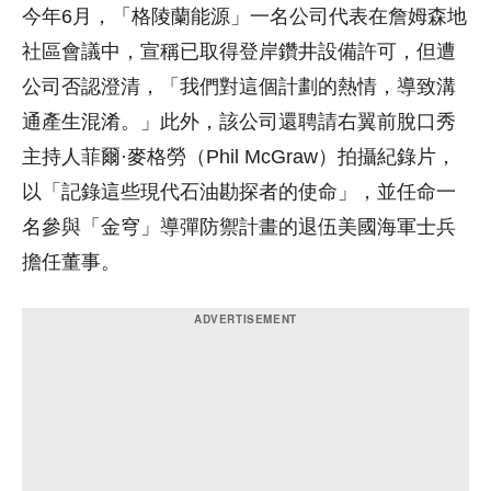
今年6月，「格陵蘭能源」一名公司代表在詹姆森地
社區會議中，宣稱已取得登岸鑽井設備許可，但遭
公司否認澄清，「我們對這個計劃的熱情，導致溝
通產生混淆。」此外，該公司還聘請右翼前脫口秀
主持人菲爾·麥格勞（Phil McGraw）拍攝紀錄片，
以「記錄這些現代石油勘探者的使命」，並任命一
名參與「金穹」導彈防禦計畫的退伍美國海軍士兵
擔任董事。