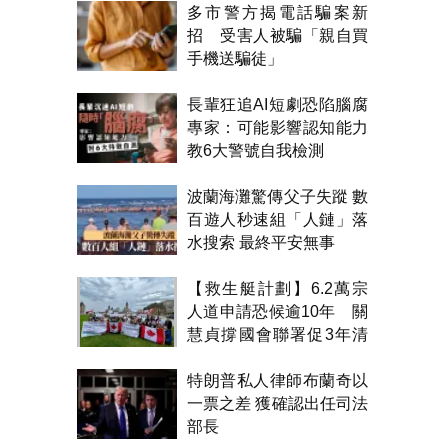
多市警方揭電話騙案新
招 受害人被騙「親自買
手機送騙徒」
長輩狂追AI短劇恐陷腦腐
專家：可能影響認知能力
教6大警號自我檢測
波蘭海灘驚傳父子失蹤 數
百遊人秒速組「人鏈」落
水搜索 最終平安無事
【救生艇計劃】6.2萬宗
人道申請恐候逾10年 關
慧貞撐國會聯署促3年清
積壓
特朗普私人律師布蘭奇以
一票之差 獲確認出任司法
部長