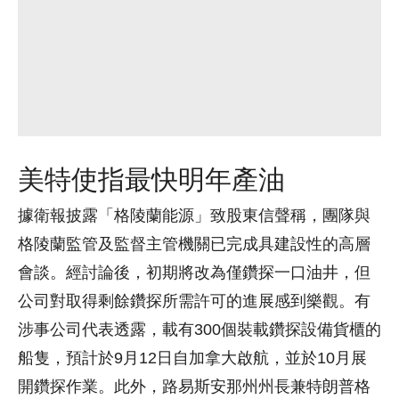
美特使指最快明年產油
據衛報披露「格陵蘭能源」致股東信聲稱，團隊與
格陵蘭監管及監督主管機關已完成具建設性的高層
會談。經討論後，初期將改為僅鑽探一口油井，但
公司對取得剩餘鑽探所需許可的進展感到樂觀。有
涉事公司代表透露，載有300個裝載鑽探設備貨櫃的
船隻，預計於9月12日自加拿大啟航，並於10月展
開鑽探作業。此外，路易斯安那州州長兼特朗普格