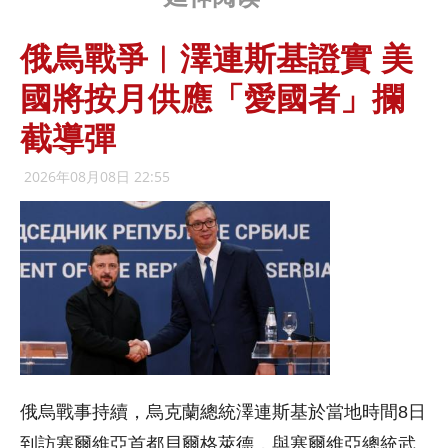
俄烏戰爭︱澤連斯基證實 美
國將按月供應「愛國者」攔
截導彈
2026年08月08日 22:55
俄烏戰事持續，烏克蘭總統澤連斯基於當地時間8日
到訪塞爾維亞首都貝爾格萊德，與塞爾維亞總統武