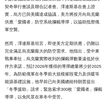
契奇舉行會談及聯合記者會。澤連斯基在會上證
實，烏方已與美國達成協議，美方將按月向烏克蘭
供應「愛國者」防空系統攔截導彈，以協助抵禦俄
軍空襲。
然而，澤連斯基坦言，即使美方定期供應，仍難以
完全滿足烏克蘭龐大的防空需求。他指出，受中東
戰事牽扯，烏克蘭實際收到的攔截彈數量遠低於伙
伴方承諾，預計2026年獲得的導彈總量將少於2025
年。為防範俄軍在冬季前大規模摧毀電力及供暖等
能源基礎設施，他早前已向美國總統特朗普提出
「冬季援助」請求，緊急索求300枚「愛國者」攔截
導彈，以免民眾在寒冬中受苦。