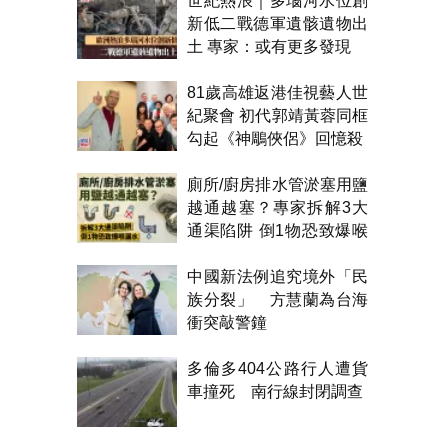
世紀熱浪｜多瑙河水位創
新低二戰德軍遺骸遺物出
土 專家：或有更多發現
81歲高雄返港佳視藝人世
紀聚會 初代郭靖黃蓉同框
勾起《神鵰俠侶》回憶殺
廁所/廚房排水管淤塞用鹽
越通越塞？專家拆解3大
通渠陷阱 倒1物恐致爆喉
漏水
中國新法例追究境外「民
族分裂」 方慧蘭為台海
衝突敲警鐘
多倫多404公路行人遭貨
車撞死 南行線封閉調查