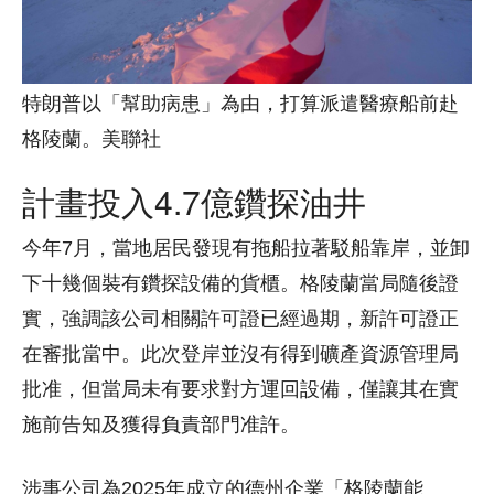
特朗普以「幫助病患」為由，打算派遣醫療船前赴
格陵蘭。美聯社
計畫投入4.7億鑽探油井
今年7月，當地居民發現有拖船拉著駁船靠岸，並卸
下十幾個裝有鑽探設備的貨櫃。格陵蘭當局隨後證
實，強調該公司相關許可證已經過期，新許可證正
在審批當中。此次登岸並沒有得到礦產資源管理局
批准，但當局未有要求對方運回設備，僅讓其在實
施前告知及獲得負責部門准許。
涉事公司為2025年成立的德州企業「格陵蘭能