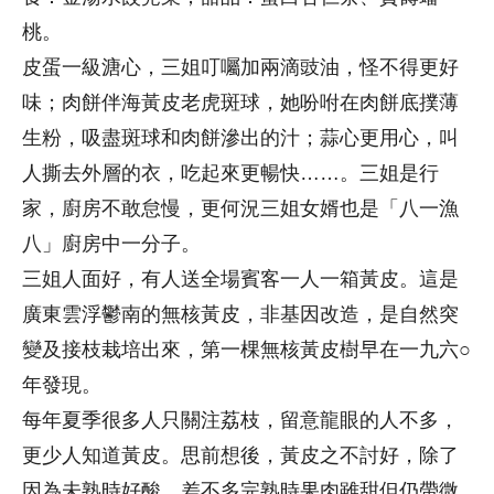
桃。
皮蛋一級溏心，三姐叮囑加兩滴豉油，怪不得更好
味；肉餅伴海黃皮老虎斑球，她吩咐在肉餅底撲薄
生粉，吸盡斑球和肉餅滲出的汁；蒜心更用心，叫
人撕去外層的衣，吃起來更暢快……。三姐是行
家，廚房不敢怠慢，更何況三姐女婿也是「八一漁
八」廚房中一分子。
三姐人面好，有人送全場賓客一人一箱黃皮。這是
廣東雲浮鬱南的無核黃皮，非基因改造，是自然突
變及接枝栽培出來，第一棵無核黃皮樹早在一九六○
年發現。
每年夏季很多人只關注荔枝，留意龍眼的人不多，
更少人知道黃皮。思前想後，黃皮之不討好，除了
因為未熟時好酸，差不多完熟時果肉雖甜但仍帶微