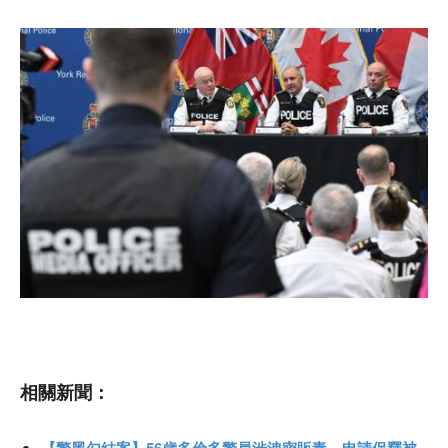
相關新聞：
【警黑勾結案】56歲多倫多警員涉洩密販毒 申請保釋被