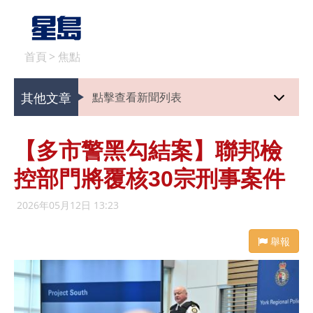
首頁
>
焦點
其他文章
點擊查看新聞列表
【多市警黑勾結案】聯邦檢
控部門將覆核30宗刑事案件
2026年05月12日 13:23
舉報