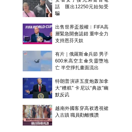
話 匯出12250元始知受
騙
出售世界盃股權︱FIFA高
層緊急開會認錯 重申全力
支持恩芬天奴
有片｜俄羅斯傘兵節 男子
600米高空主傘失靈墮地
亡 半空掙扎畫面流出
特朗普演讲五度炮轰加拿
大“糟糕” 卡尼以“典故”幽
默反讥
越南外國客穿高衩透視裙
入古蹟 職員勸離獲讚