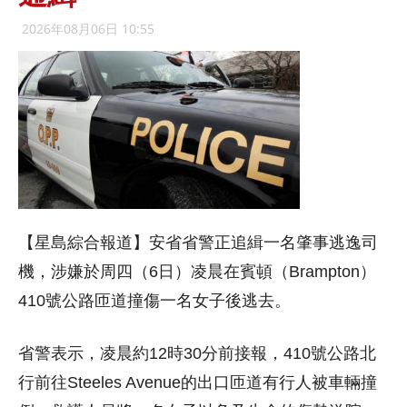
2026年08月06日 10:55
【星島綜合報道】安省省警正追緝一名肇事逃逸司
機，涉嫌於周四（6日）凌晨在賓頓（Brampton）
410號公路匝道撞傷一名女子後逃去。
省警表示，凌晨約12時30分前接報，410號公路北
行前往Steeles Avenue的出口匝道有行人被車輛撞