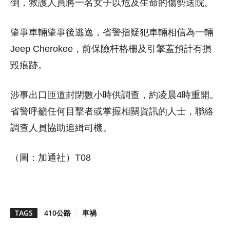
倒，救護人員將一名女子以危及生命的傷勢送院。
肇事車輛肇事後逃逸，省警指疑犯車輛相信為一輛
Jeep Cherokee，前保險杆格柵及引擎蓋預計有損
毀痕跡。
涉事出口匝道封閉數小時供調查，約凌晨4時重開。
省警呼籲任何目擊者或掌握相關資訊的人士，聯絡
調查人員協助追緝司機。
（圖：加通社）T08
TAGS
410公路
車禍