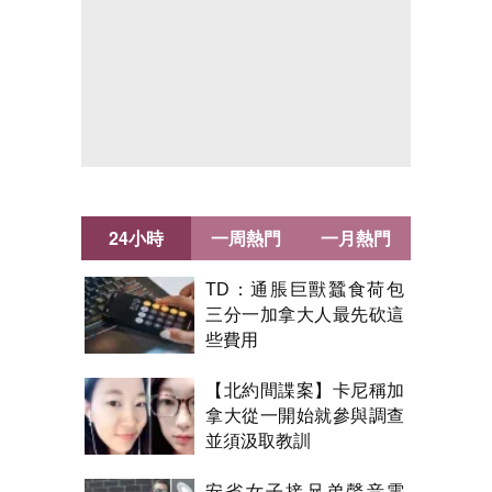
24小時
一周熱門
一月熱門
TD：通脹巨獸蠶食荷包
三分一加拿大人最先砍這
些費用
【北約間諜案】卡尼稱加
拿大從一開始就參與調查
並須汲取教訓
安省女子接兄弟聲音電