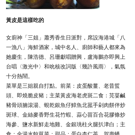
黃皮是這樣吃的
女廚神「三姐」蕭秀香生日派對，席設海港城「八
一漁八」海鮮酒家，城中名人、廚師和藝人都來為
她慶生，陳浩德、呂珊獻唱贈興，盧海鵬亦即興上
台唱〈激光中〉和吮核改詞版〈幾許風雨〉，氣氛
十分熱鬧。
菜單是三姐親自打點。前菜：皮蛋酸薑、老昔蜇
頭、即燒脆皮豬；主菜黃皮海老虎斑二食：芫荽鹹
豬骨頭腩滾湯、蜆乾銀魚仔鱆魚北菰手剁肉餅伴炒
斑球、金絲麥香野生花竹蝦、蒜心苗百合花膠條炒
海參、鹽水新鮮走地雞、金銀珧柱火腿扒津白；主
食：金湯水餃莧菜；甜品：蛋白杏仁茶、賀壽蟠