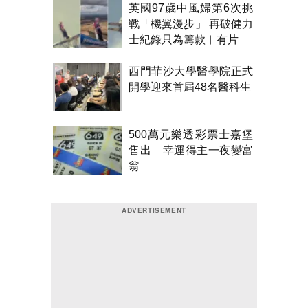
英國97歲中風婦第6次挑
戰「機翼漫步」 再破健力
士紀錄只為籌款︱有片
西門菲沙大學醫學院正式
開學迎來首屆48名醫科生
500萬元樂透彩票士嘉堡
售出 幸運得主一夜變富
翁