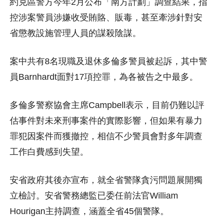
約克區警方今年2月公布「南方計劃」調查結果，指
控涉案警員涉嫌收受賄賂、販毒，甚至牽涉針對安
省懲教設施管理人員的謀殺陰謀。
案中共有8名現職及退休多倫多警員被起訴，其中警
員Barnhardt面對17項控罪，為各被告之中最多。
多倫多警察協會主席Campbell表示，目前仍難以評
估事件對未來刑事案件的實際影響，但如果有暴力
罪犯因案件而獲撤控，相信不少警員會對多年調查
工作白費感到失望。
安省政府其後亦宣布，就全省警隊貪污問題展開獨
立檢討。安省警務總監已委任前法官William
Hourigan主持調查，涵蓋全省45個警隊。