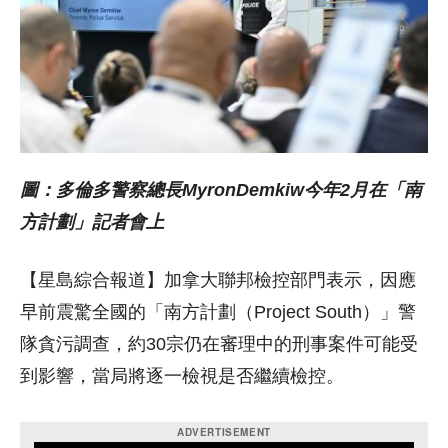
圖：多倫多警察總長MyronDemkiw今年2月在「南
方計劃」記者會上
【星島綜合報道】加拿大聯邦檢控部門表示，因應
早前震驚全國的「南方計劃（Project South）」警
隊貪污調查，約30宗仍在審理中的刑事案件可能受
到影響，當局將逐一檢視是否繼續檢控。