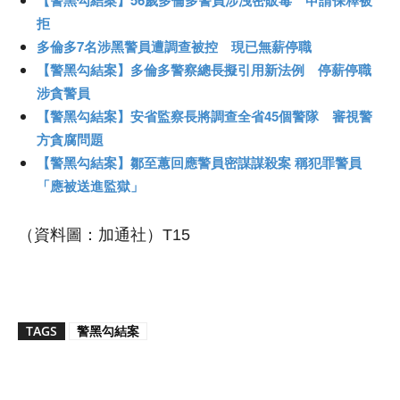
拒
多倫多7名涉黑警員遭調查被控 現已無薪停職
【警黑勾結案】多倫多警察總長擬引用新法例 停薪停職
涉貪警員
【警黑勾結案】安省監察長將調查全省45個警隊 審視警
方貪腐問題
【警黑勾結案】鄒至蕙回應警員密謀謀殺案 稱犯罪警員
「應被送進監獄」
（資料圖：加通社）T15
TAGS
警黑勾結案