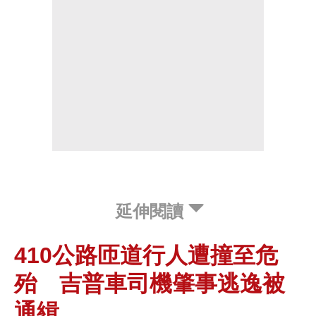
延伸閱讀
410公路匝道行人遭撞至危
殆 吉普車司機肇事逃逸被
通緝