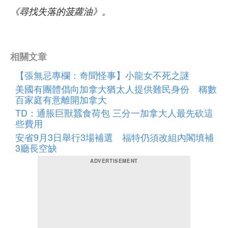
《尋找失落的菠蘿油》。
相關文章
【張無忌專欄：奇聞怪事】小龍女不死之謎
美國有團體倡向加拿大猶太人提供難民身份 稱數
百家庭有意離開加拿大
TD：通脹巨獸蠶食荷包 三分一加拿大人最先砍這
些費用
安省9月3日舉行3場補選 福特仍須改組內閣填補
3廳長空缺