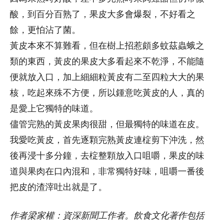
酸，到百分百熟了，果皮大多會爆裂，不好看之
餘，更怕沾了菌。
黃皮本來不算難看，但在樹上招惹頗多蚊茲蟲蛾之
類的東西，黃皮的果皮大多看起來不乾淨，不能隨
便就放入口，加上細細粒黃皮有二至四粒大大的果
核，吃起來殊不方便，所以鍾意吃黃皮的人，真的
是愛上它獨特的味道。
儘管完熟的黃皮果肉很甜，但最獨特的味道在皮。
我愛吃黃皮，首先逐顆完熟黃皮連椗剪下沖洗，然
後再浸十多分鐘，去椗整顆放入口咀嚼，果皮的味
道與果肉在口內混和，非常獨特好味，咀嚼一番後
把皮的渣滓吐出就是了。
作者梁家權：資深新聞工作者。飲食文化著作包括