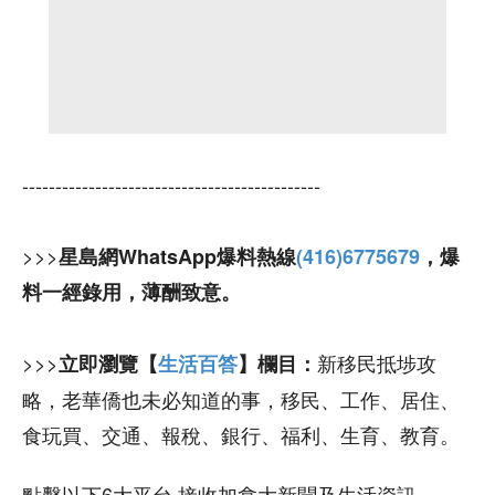
---------------------------------------------
>>>
星島網WhatsApp爆料熱線
(416)6775679
，爆
料一經錄用，薄酬致意。
>>>
新移民抵埗攻
立即瀏覽【
生活百答
】欄目：
略，老華僑也未必知道的事，移民、工作、居住、
食玩買、交通、報稅、銀行、福利、生育、教育。
點擊以下6大平台 接收加拿大新聞及生活資訊