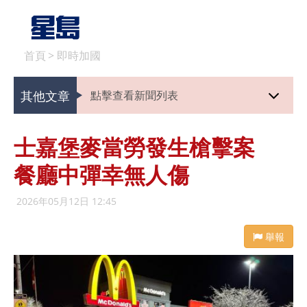
首頁
>
即時加國
其他文章
點擊查看新聞列表
士嘉堡麥當勞發生槍擊案
餐廳中彈幸無人傷
2026年05月12日 12:45
舉報