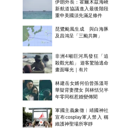
伊朗外長：霍爾木茲海峽
新航道協議進入最後階段
重申美國須先滿足條件
琵鷺颱風生成 與白海豚
及昌鴻呈「三颱共舞」
非洲4噸巨河馬發狂「追
殺觀光船」 遊客驚險逃命
畫面曝光｜有片
林建岳女婿何伯曾孫溫哥
華疑背妻攬女 與林恬兒半
年零同框惹婚變傳聞
軍國主義象徵︱靖國神社
宣布cosplay軍人禁入 稱
維護神聖場所寧靜