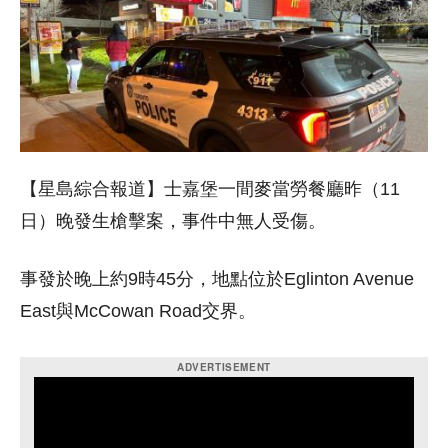
【星島綜合報道】士嘉堡一間麥當勞餐廳昨（11
日）晚發生槍擊案，事件中無人受傷。
事發於晚上約9時45分，地點位於Eglinton Avenue
East與McCowan Road交界。