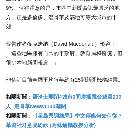
9%。值得注意的是，市區中新聞資訊最匱乏的地
方，正是多倫多、溫哥華及滿地可等大城市的市
郊。
報告作者麥克唐納（David Macdonald）形容：
「這些地區雖有自己的市政府、教育局和醫院，但
很少本地新聞報道。」
他估計目前全國平均每年約有25間新聞機構結業。
相關新聞：
羅渣士關閉4城市6間廣播電台裁員230
人 溫哥華News1130關閉
相關新聞：
【星島民調結果】中文傳媒何去何從？
華裔社群意見紛紜 (附蘇鑰機教授分析)