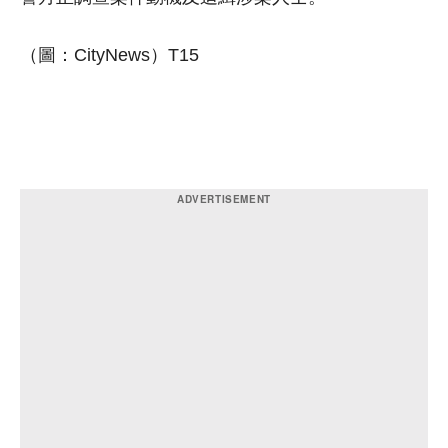
（圖：CityNews）T15