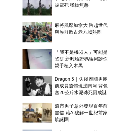
被電死 獵物無恙
麻將風靡加拿大 跨越世代
與族群掀古老方城熱潮
「我不是機器人」可能是
陷阱 新興驗證碼騙局誘你
親手植入木馬
Dragon 5｜失蹤泰國男團
前成員遺體現湄南河 背包
塞20公斤水泥磚死因成謎
溫市男子意外發現百年前
書信 藉AI破解一世紀前家
族謎團