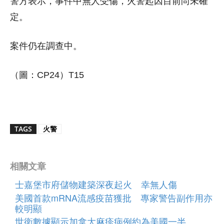
警方表示，事件中無人受傷，火警起因目前尚未確
定。
案件仍在調查中。
（圖：CP24）T15
TAGS
火警
相關文章
士嘉堡市府儲物建築深夜起火 幸無人傷
美國首款mRNA流感疫苗獲批 專家警告副作用亦
較明顯
世衛數據顯示加拿大麻疹病例約為美國一半