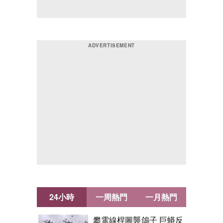
24小時
一周熱門
一月熱門
攀電線桿圖襲鴿子 巨蟒反