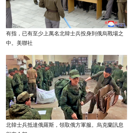
有指，已有至少上萬名北韓士兵投身到俄烏戰場之
中。美聯社
北韓士兵抵達俄羅斯，領取俄方軍服。烏克蘭訊息