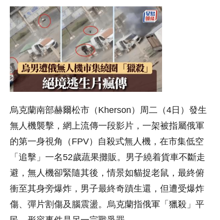
烏克蘭南部赫爾松市（Kherson）周二（4日）發生
無人機襲擊，網上流傳一段影片，一架被指屬俄軍
的第一身視角（FPV）自殺式無人機，在市集低空
「追擊」一名52歲蔬果攤販。男子繞着貨車不斷走
避，無人機卻緊隨其後，情景如貓捉老鼠，最終俯
衝至其身旁爆炸，男子最終奇蹟生還，但遭受爆炸
傷、彈片割傷及腦震盪。烏克蘭指俄軍「獵殺」平