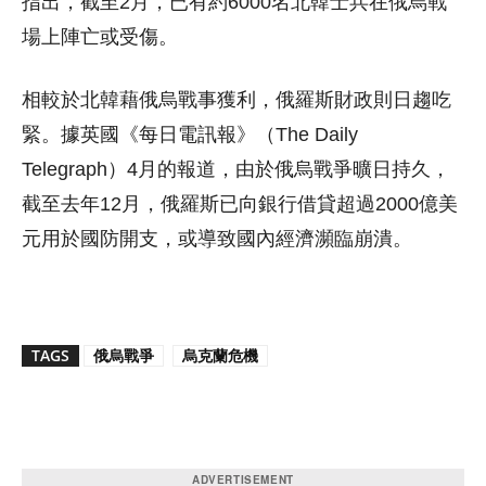
指出，截至2月，已有約6000名北韓士兵在俄烏戰
場上陣亡或受傷。
相較於北韓藉俄烏戰事獲利，俄羅斯財政則日趨吃
緊。據英國《每日電訊報》（The Daily
Telegraph）4月的報道，由於俄烏戰爭曠日持久，
截至去年12月，俄羅斯已向銀行借貸超過2000億美
元用於國防開支，或導致國內經濟瀕臨崩潰。
TAGS
俄烏戰爭
烏克蘭危機