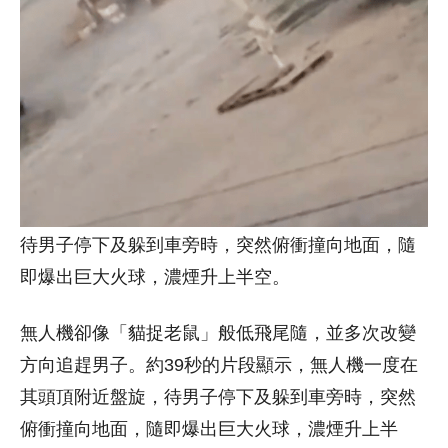
待男子停下及躲到車旁時，突然俯衝撞向地面，隨
即爆出巨大火球，濃煙升上半空。
無人機卻像「貓捉老鼠」般低飛尾隨，並多次改變
方向追趕男子。約39秒的片段顯示，無人機一度在
其頭頂附近盤旋，待男子停下及躲到車旁時，突然
俯衝撞向地面，隨即爆出巨大火球，濃煙升上半