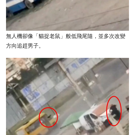
無人機卻像「貓捉老鼠」般低飛尾隨，並多次改變
方向追趕男子。