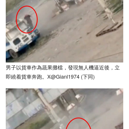
男子以貨車作為蔬果攤檔，發現無人機逼近後，立
即繞着貨車奔跑。X@Gianl1974 (下同)