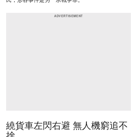
民，形容事件是另一宗戰爭罪。
繞貨車左閃右避 無人機窮追不
捨