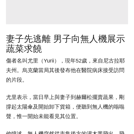
妻子先逃離 男子向無人機展示
蔬菜求饒
傷者名叫尤里（Yurii），現年52歲，來自尼古拉耶
夫州。烏克蘭當局其後發布他在醫院病床接受訪問
的片段。
尤里表示，當日早上與妻子到赫爾松擺賣蔬果，剛
撐起太陽傘及開始卸下貨箱，便聽到無人機的嗡嗡
聲，惟一開始未能看見其位置。
他憶述，無人機突然從市集後方的灌木叢飛出，飛