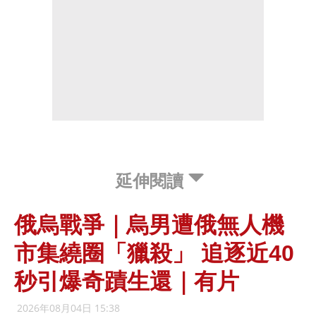
延伸閱讀
俄烏戰爭｜烏男遭俄無人機
市集繞圈「獵殺」 追逐近40
秒引爆奇蹟生還｜有片
2026年08月04日 15:38