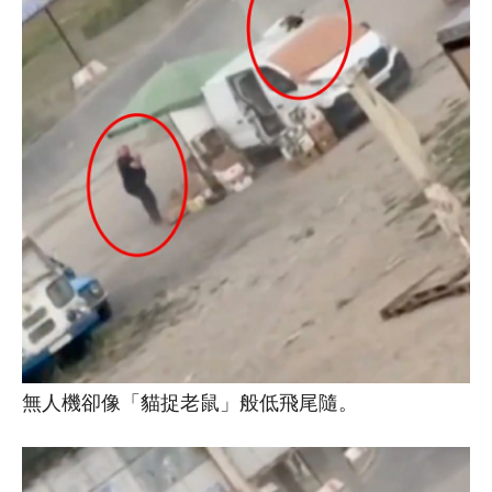
無人機卻像「貓捉老鼠」般低飛尾隨。