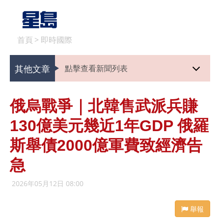
首頁
>
即時國際
其他文章
點擊查看新聞列表
俄烏戰爭｜北韓售武派兵賺
130億美元幾近1年GDP 俄羅
斯舉債2000億軍費致經濟告
急
2026年05月12日 08:00
舉報