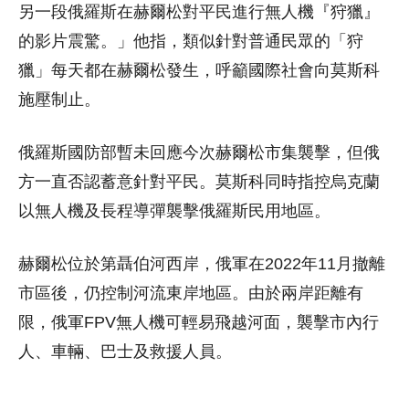
另一段俄羅斯在赫爾松對平民進行無人機『狩獵』
的影片震驚。」他指，類似針對普通民眾的「狩
獵」每天都在赫爾松發生，呼籲國際社會向莫斯科
施壓制止。
俄羅斯國防部暫未回應今次赫爾松市集襲擊，但俄
方一直否認蓄意針對平民。莫斯科同時指控烏克蘭
以無人機及長程導彈襲擊俄羅斯民用地區。
赫爾松位於第聶伯河西岸，俄軍在2022年11月撤離
市區後，仍控制河流東岸地區。由於兩岸距離有
限，俄軍FPV無人機可輕易飛越河面，襲擊市內行
人、車輛、巴士及救援人員。