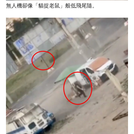
無人機卻像「貓捉老鼠」般低飛尾隨。