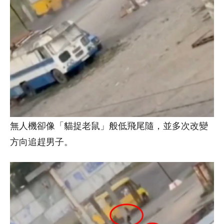
無人機卻像「貓捉老鼠」般低飛尾隨，並多次改變
方向追趕男子。