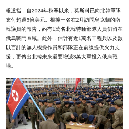
報道指，自2024年秋季以來，莫斯科已向北韓軍隊
支付超過6億美元。根據一名在2月訪問烏克蘭的南
韓議員的報告，約有1萬名北韓特種部隊人員仍留在
俄烏戰鬥區域。此外，估計有近1萬名工程兵以及數
以百計的無人機操作員和部隊正在前線提供火力支
援，更傳出北韓未來還要增派3萬大軍投入俄烏戰
場。