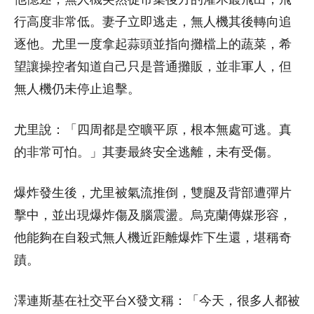
行高度非常低。妻子立即逃走，無人機其後轉向追
逐他。尤里一度拿起蒜頭並指向攤檔上的蔬菜，希
望讓操控者知道自己只是普通攤販，並非軍人，但
無人機仍未停止追擊。
尤里說：「四周都是空曠平原，根本無處可逃。真
的非常可怕。」其妻最終安全逃離，未有受傷。
爆炸發生後，尤里被氣流推倒，雙腿及背部遭彈片
擊中，並出現爆炸傷及腦震盪。烏克蘭傳媒形容，
他能夠在自殺式無人機近距離爆炸下生還，堪稱奇
蹟。
澤連斯基在社交平台X發文稱：「今天，很多人都被