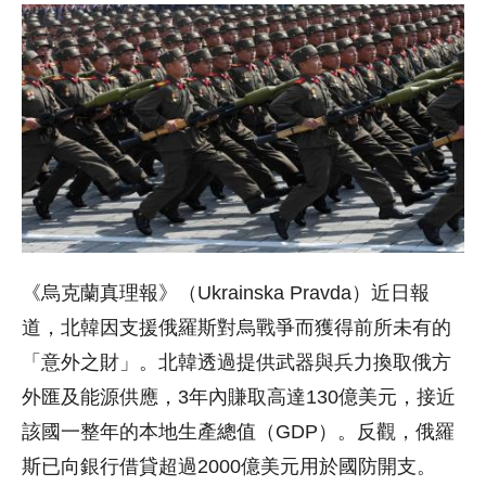
《烏克蘭真理報》（Ukrainska Pravda）近日報
道，北韓因支援俄羅斯對烏戰爭而獲得前所未有的
「意外之財」。北韓透過提供武器與兵力換取俄方
外匯及能源供應，3年內賺取高達130億美元，接近
該國一整年的本地生產總值（GDP）。反觀，俄羅
斯已向銀行借貸超過2000億美元用於國防開支。