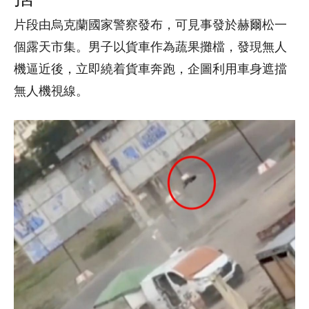
片段由烏克蘭國家警察發布，可見事發於赫爾松一
個露天市集。男子以貨車作為蔬果攤檔，發現無人
機逼近後，立即繞着貨車奔跑，企圖利用車身遮擋
無人機視線。