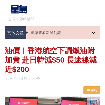
首頁
>
即時港聞
其他文章
點擊查看新聞列表
油價︱香港航空下調燃油附
加費 赴日韓減$50 長途線減
近$200
2026年05月12日 06:46
舉報