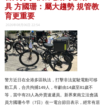
具 方國珊：屬大趨勢 規管教
育更重要
2026年08月06日 22:54
警方近日在全港多區執法，打擊非法駕駛電動可移
動工具，合共拘捕149人，年齡由14歲至81歲不
等，當中有23人為外賣速遞員。新界東南立法會議
員方國珊今早（7日）在一電台節目表示，經常有居