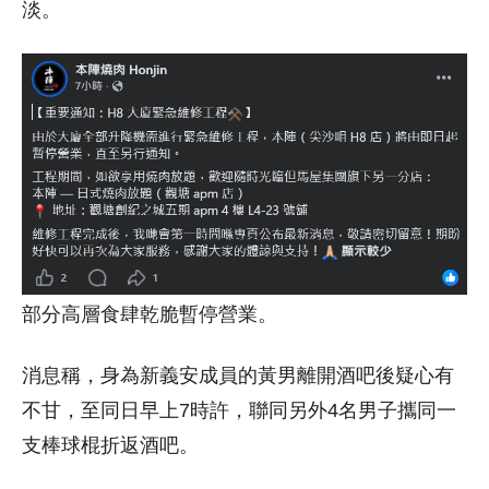
淡。
部分高層食肆乾脆暫停營業。
消息稱，身為新義安成員的黃男離開酒吧後疑心有
不甘，至同日早上7時許，聯同另外4名男子攜同一
支棒球棍折返酒吧。