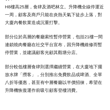
H8樓高25層，食肆及酒吧林立。升降機全線停運近
一周，顧客及商戶只能在炎熱天氣下徒步上落，對
大廈內餐飲業造成沉重打擊。
部分位於高層的餐廳索性暫停營業，包括21樓一間
連鎖燒肉餐廳在社交平台宣布，因升降機維修而暫
停營業，並建議顧客光顧其觀塘分店。
部分較低樓層食肆則選擇繼續營業，在大廈地下擺
放水牌「撈客」，分別推出免費飲品或啤酒、全單
八折等優惠，甚至有中層餐廳以半價招徠，希望在
升降機恢復運作前吸引顧客登樓消費。