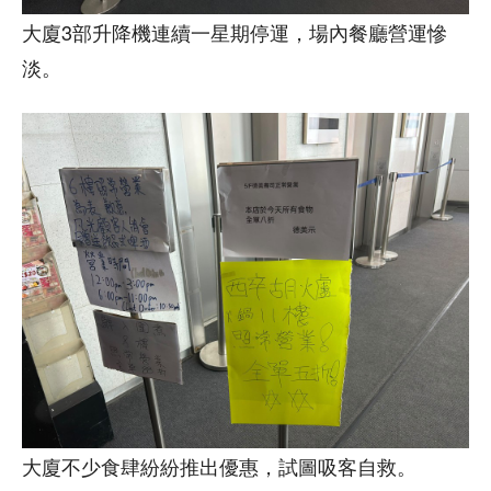
大廈3部升降機連續一星期停運，場內餐廳營運慘
淡。
大廈不少食肆紛紛推出優惠，試圖吸客自救。