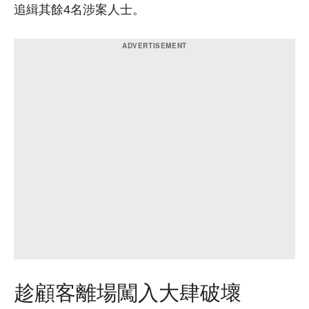
追緝其餘4名涉案人士。
趁顧客離場闖入大肆破壞