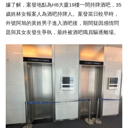
據了解，案發地點為H8大廈19樓一間持牌酒吧，35
歲姓林女報案人為酒吧持牌人。案發當日較早時，
外號阿旭的黃姓男子進入酒吧後，期間疑因感情問
題與其女友發生爭執，最終被酒吧職員驅逐離場。