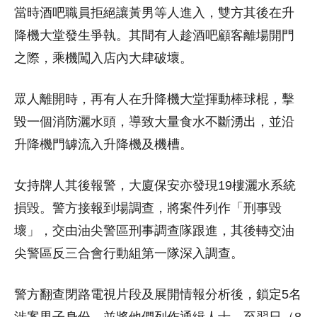
當時酒吧職員拒絕讓黃男等人進入，雙方其後在升
降機大堂發生爭執。其間有人趁酒吧顧客離場開門
之際，乘機闖入店內大肆破壞。
眾人離開時，再有人在升降機大堂揮動棒球棍，擊
毀一個消防灑水頭，導致大量食水不斷湧出，並沿
升降機門罅流入升降機及機槽。
女持牌人其後報警，大廈保安亦發現19樓灑水系統
損毀。警方接報到場調查，將案件列作「刑事毀
壞」，交由油尖警區刑事調查隊跟進，其後轉交油
尖警區反三合會行動組第一隊深入調查。
警方翻查閉路電視片段及展開情報分析後，鎖定5名