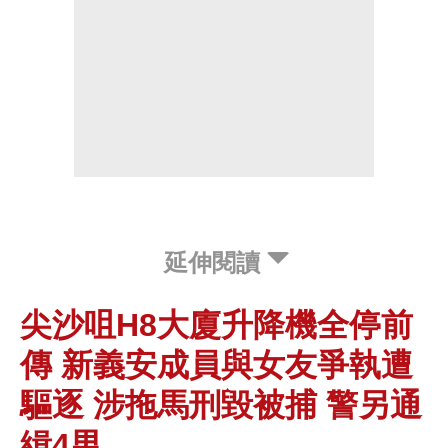
延伸閱讀
尖沙咀H8大廈升降機全停前
傳 新義安成員與女友爭執遭
驅逐 涉拖馬刑毀被捕 警另通
緝4男