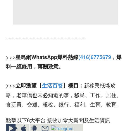
---------------------------------------------
>>>
星島網WhatsApp爆料熱線
(416)6775679
，爆
料一經錄用，薄酬致意。
>>>
新移民抵埗攻
立即瀏覽【
生活百答
】欄目：
略，老華僑也未必知道的事，移民、工作、居住、
食玩買、交通、報稅、銀行、福利、生育、教育。
點擊以下6大平台 接收加拿大新聞及生活資訊