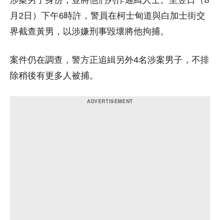
涉案男子身份，並將他們列作通緝人士。至翌日（8
月2日）下午6時許，警員在柯士甸道與白加士街交
界截查黃男，以涉嫌刑事毀壞將他拘捕。
案件仍在調查，警方正追緝另外4名涉案男子，不排
除稍後有更多人被捕。