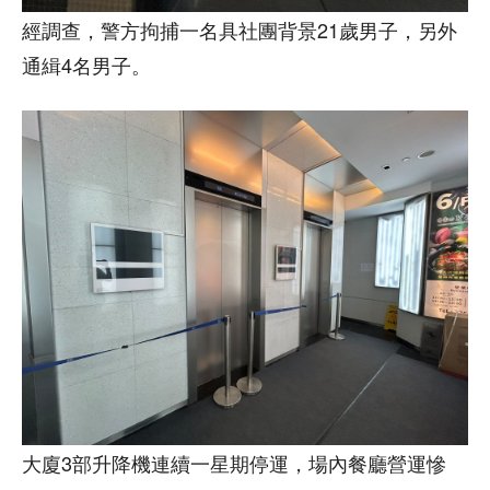
經調查，警方拘捕一名具社團背景21歲男子，另外
通緝4名男子。
大廈3部升降機連續一星期停運，場內餐廳營運慘