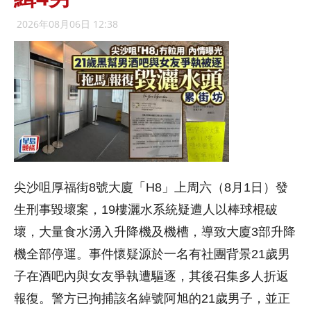
2026年08月06日 12:38
尖沙咀厚福街8號大廈「H8」上周六（8月1日）發
生刑事毀壞案，19樓灑水系統疑遭人以棒球棍破
壞，大量食水湧入升降機及機槽，導致大廈3部升降
機全部停運。事件懷疑源於一名有社團背景21歲男
子在酒吧內與女友爭執遭驅逐，其後召集多人折返
報復。警方已拘捕該名綽號阿旭的21歲男子，並正