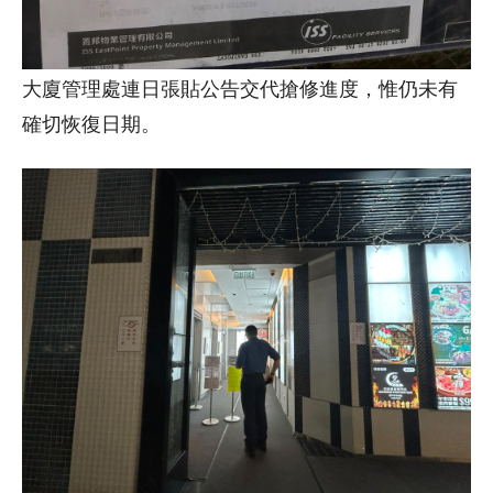
大廈管理處連日張貼公告交代搶修進度，惟仍未有
確切恢復日期。