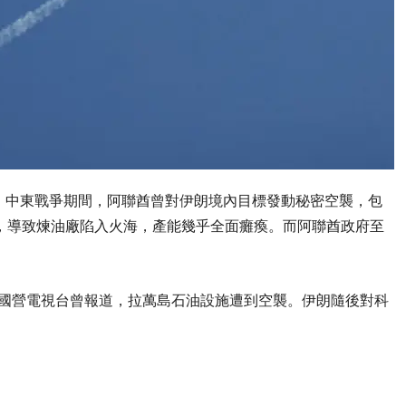
，中東戰爭期間，阿聯酋曾對伊朗境內目標發動秘密空襲，包
座煉油廠，導致煉油廠陷入火海，產能幾乎全面癱瘓。而阿聯酋政府至
朗國營電視台曾報道，拉萬島石油設施遭到空襲。伊朗隨後對科