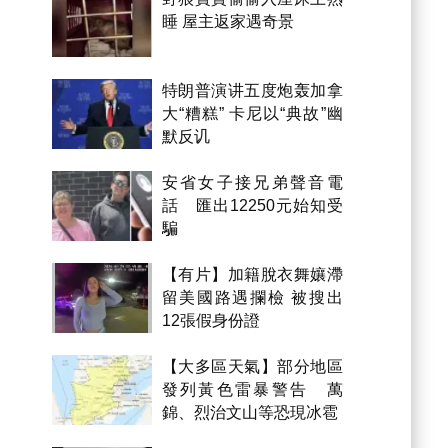
睡 屋主返家遇奇景
特朗普演讲五度炮轰加拿
大“糟糕” 卡尼以“典故”幽
默反讥
安省女子接兄弟聲音電
話 匯出12250元始知受
騙
【有片】加籍脫衣舞孃滯
留美國路遇攔檢 被搜出
12張假身份證
【大多區天氣】部分地區
發列黃色雷暴警告 萬
錦、烈治文山等恐現冰雹