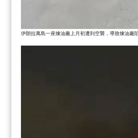
伊朗拉萬島一座煉油廠上月初遭到空襲，導致煉油廠