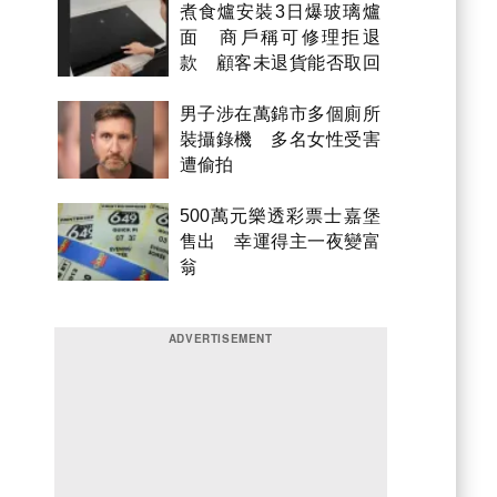
煮食爐安裝3日爆玻璃爐
面 商戶稱可修理拒退
款 顧客未退貨能否取回
金錢？
男子涉在萬錦市多個廁所
裝攝錄機 多名女性受害
遭偷拍
500萬元樂透彩票士嘉堡
售出 幸運得主一夜變富
翁