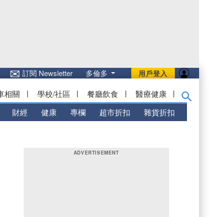
✉
訂閱 Newsletter
多倫多
用戶登入
車相關
|
學校/社區
|
餐廳飲食
|
醫療健康
|
財經
健康
專欄
超市折扣
雜貨折扣