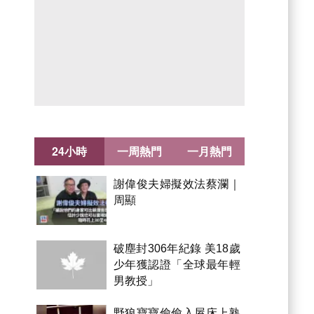
24小時
一周熱門
一月熱門
謝偉俊夫婦擬效法蔡瀾｜
周顯
破塵封306年紀錄 美18歲
少年獲認證「全球最年輕
男教授」
野狼寶寶偷偷入屋床上熟