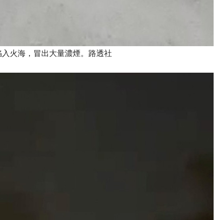
陷入火海，冒出大量濃煙。路透社