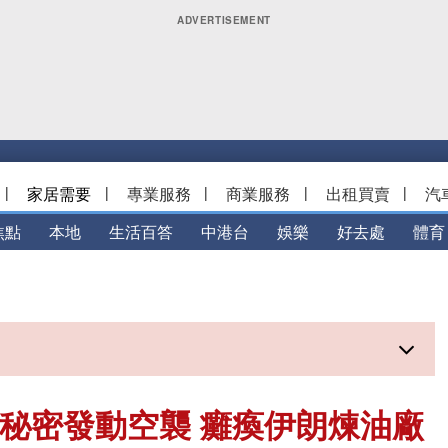
|
家居需要
|
專業服務
|
商業服務
|
出租買賣
|
汽
焦點
本地
生活百答
中港台
娛樂
好去處
體育
曾秘密發動空襲 癱瘓伊朗煉油廠