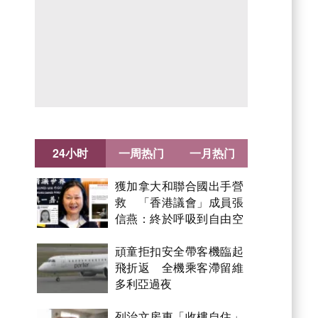
24小时
一周热门
一月热门
獲加拿大和聯合國出手營
救 「香港議會」成員張
信燕：終於呼吸到自由空
氣！
頑童拒扣安全帶客機臨起
飛折返 全機乘客滯留維
多利亞過夜
列治文房東「收樓自住」