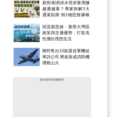
廁所/廚房排水管淤塞用鹽
越通越塞？專家拆解3大
通渠陷阱 倒1物恐致爆喉
漏水
回流新思維：善用大灣區
政策與交通優勢，打造高
性價比理想生活
聯邦售出10架退役軍機給
卑詩公司 將改裝成消防機
撲救山火