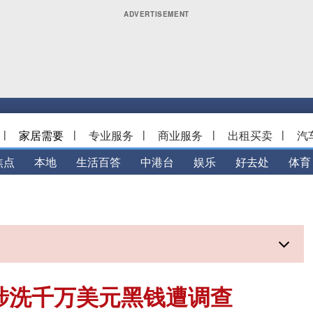
|
家居需要
|
专业服务
|
商业服务
|
出租买卖
|
汽
焦点
本地
生活百答
中港台
娱乐
好去处
体育
涉洗千万美元黑钱遭调查