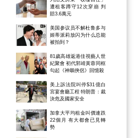
遭租客蹲守12次穿崩 判
賠3.6萬元
美国参议员不解杜鲁多与
姬蒂派莉放闪为什么总能
被拍到？
81歲高雄返港佳視藝人世
紀聚會 初代郭靖黃蓉同框
勾起《神鵰俠侶》回憶殺
美上訴法院叫停$31億白
宮宴會廳工程 特朗普：裁
決危及國家安全
加拿大平均租金叫價連跌
22個月 有大都會已見轉
勢