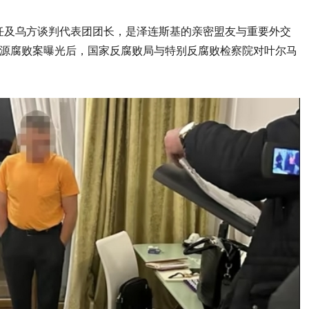
任及乌方谈判代表团团长，是泽连斯基的亲密盟友与重要外交
能源腐败案曝光后，国家反腐败局与特别反腐败检察院对叶尔马