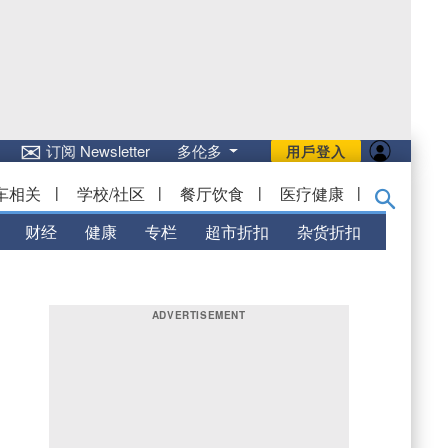
✉
订阅 Newsletter
多伦多
用戶登入
车相关
|
学校/社区
|
餐厅饮食
|
医疗健康
|
财经
健康
专栏
超市折扣
杂货折扣