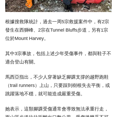
根據搜救隊統計，過去一周5宗救援案件中，有2宗
發生在西獅峰、2宗在Tunnel Bluffs步道，另有1宗
位於Mount Harvey。
其中3宗事故，包括上述少年受傷事件，都與鞋子不
適合登山有關。
馬西亞指出，不少人穿著缺乏腳踝支撐的越野跑鞋
（trail runners）上山，只要踩到樹根失去平衡，或
跳躍落地不穩，就可能造成嚴重受傷。
她表示，這類腳踝受傷通常會導致無法承重行走，