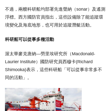
不過，兩艘科研船均部署先進聲納（sonar）及遙測
浮標。西方國防官員指出，這些設備除了能追蹤環
境變化及海底地形，也可用於追蹤潛艇活動。
科研船可以從事多種活動
渥太華麥克唐納—勞里埃研究所（Macdonald-
Laurier Institute）國防研究員西穆卡(Richard
Shimooka)表示，這些科研船「可以從事非常多不
同的活動」。