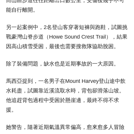
而山區步道往往距離出口數公里，受傷後幾乎不可
能自行離開。
另一起案例中，2名登山客穿著短褲與跑鞋，試圖挑
戰豪灣山脊步道（Howe Sound Crest Trail），結果
因高山積雪受困，最後也需要搜救隊協助脫困。
除了裝備問題，缺水也是近期事故的一大原因。
馬西亞提到，一名男子在Mount Harvey登山途中飲
水耗盡，試圖靠近溪流取水時，背包卻滑落山坡。
他追趕背包過程中受困於懸崖邊，最終不得不求
援。
她警告，隨著近期氣溫異常偏高，愈來愈多人冒險