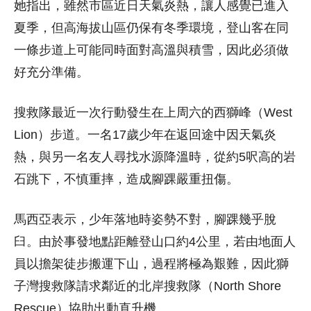
她指出，雖然市區近日天氣炎熱，讓人感覺已進入
夏季，但高海拔山區仍保有冬季環境，登山客在同
一條步道上可能同時面對高溫與積雪，因此必須做
好充分準備。
搜救隊最近一次行動發生在上周六的西獅峰（West
Lion）步道。一名17歲少年在返回途中因天氣炎
熱，與另一名友人尋找水源降溫時，從約5呎高的岩
石跳下，不慎重摔，造成腳踝嚴重扭傷。
馬西亞表示，少年落地時姿勢不對，腳踝幾乎脫
臼。由於事發地點距離登山口約4公里，若由地面人
員以擔架徒步搬運下山，過程將極為艱難，因此獅
子灣搜救隊請求鄰近的北岸搜救隊（
North Shore
Rescue
）協助出動直升機。