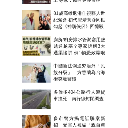
土 專家：或有更多發現
81歲高雄返港佳視藝人世
紀聚會 初代郭靖黃蓉同框
勾起《神鵰俠侶》回憶殺
廁所/廚房排水管淤塞用鹽
越通越塞？專家拆解3大
通渠陷阱 倒1物恐致爆喉
漏水
中國新法例追究境外「民
族分裂」 方慧蘭為台海
衝突敲警鐘
多倫多404公路行人遭貨
車撞死 南行線封閉調查
多市警方揭電話騙案新
招 受害人被騙「親自買