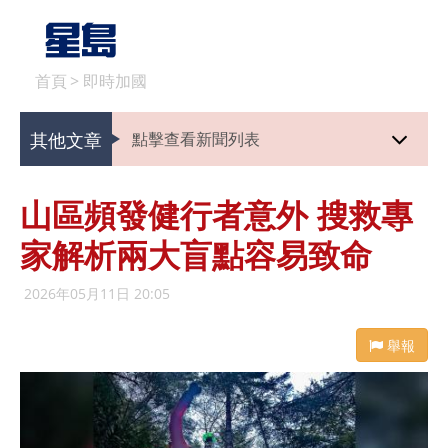
首頁
>
即時加國
其他文章
點擊查看新聞列表
山區頻發健行者意外 搜救專
家解析兩大盲點容易致命
2026年05月11日 20:05
舉報