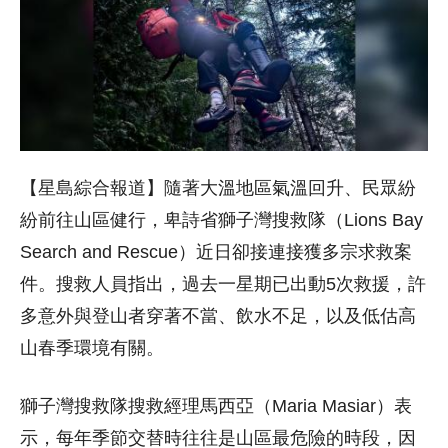
【星島綜合報道】隨著大溫地區氣溫回升、民眾紛
紛前往山區健行，卑詩省獅子灣搜救隊（Lions Bay
Search and Rescue）近日卻接連接獲多宗求救案
件。搜救人員指出，過去一星期已出動5次救援，許
多意外與登山者穿著不當、飲水不足，以及低估高
山春季環境有關。
獅子灣搜救隊搜救經理馬西亞（
Maria Masiar
）表
示，每年季節交替時往往是山區最危險的時段，因