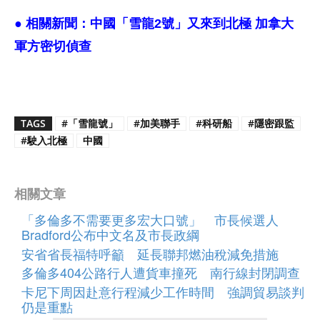
● 相關新聞：
中國「雪龍2號」又來到北極 加拿大
軍方密切偵查
TAGS
#「雪龍號」
#加美聯手
#科研船
#隱密跟監
#駛入北極
中國
相關文章
「多倫多不需要更多宏大口號」 市長候選人
Bradford公布中文名及市長政綱
安省省長福特呼籲 延長聯邦燃油稅減免措施
多倫多404公路行人遭貨車撞死 南行線封閉調查
卡尼下周因赴意行程減少工作時間 強調貿易談判
仍是重點