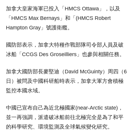
加拿大皇家海軍已投入「HMCS Ottawa」，以及
「HMCS Max Bernays」和「(HMCS Robert
Hampton Gray」號護衛艦。
國防部表示，加拿大特種作戰部隊司令部人員及破
冰船「CCGS Des Groseilliers」也參與相關任務。
加拿大國防部長麥堅迪（David McGuinty）周四（6
日）被問及中國科研船時表示，加拿大軍方會積極
監控本國水域。
中國已宣布自己為近北極國家(near-Arctic state)，
並一再強調，派遣破冰船前往北極完全是為了和平
的科學研究、環境監測及全球氣候變化研究。