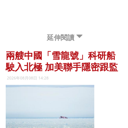
延伸閱讀
兩艘中國「雪龍號」科研船
駛入北極 加美聯手隱密跟監
2026年08月08日 14:28