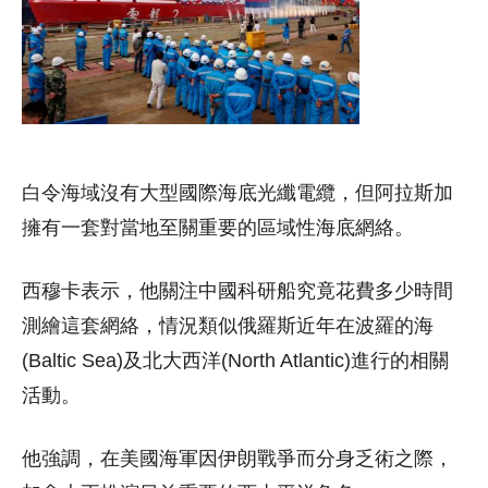
白令海域沒有大型國際海底光纖電纜，但阿拉斯加
擁有一套對當地至關重要的區域性海底網絡。
西穆卡表示，他關注中國科研船究竟花費多少時間
測繪這套網絡，情況類似俄羅斯近年在波羅的海
(Baltic Sea)及北大西洋(North Atlantic)進行的相關
活動。
他強調，在美國海軍因伊朗戰爭而分身乏術之際，