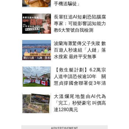
手機送騙徒」
長輩狂追AI短劇恐陷腦腐
專家：可能影響認知能力
教6大警號自我檢測
波蘭海灘驚傳父子失蹤 數
百遊人秒速組「人鏈」落
水搜索 最終平安無事
【救生艇計劃】6.2萬宗
人道申請恐候逾10年 關
慧貞撐國會聯署促3年清
積壓
大溫爛尾地盤由AI代為
「完工」秒變豪宅 叫價高
達1280萬元