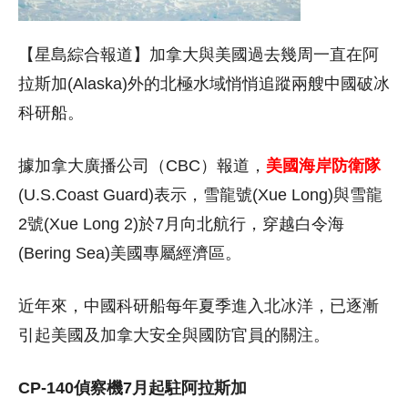
【星島綜合報道】加拿大與美國過去幾周一直在阿
拉斯加(Alaska)外的北極水域悄悄追蹤兩艘中國破冰
科研船。
據加拿大廣播公司（CBC）報道，
美國海岸防衛隊
(U.S.Coast Guard)表示，雪龍號(Xue Long)與雪龍
2號(Xue Long 2)於7月向北航行，穿越白令海
(Bering Sea)美國專屬經濟區。
近年來，中國科研船每年夏季進入北冰洋，已逐漸
引起美國及加拿大安全與國防官員的關注。
CP-140偵察機7月起駐阿拉斯加