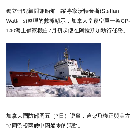
獨立研究顧問兼船舶追蹤專家沃特金斯(Steffan
Watkins)整理的數據顯示，加拿大皇家空軍一架CP-
140海上偵察機自7月初起便在阿拉斯加執行任務。
加拿大國防部周五（7日）證實，這架飛機正與美方
協同監視兩艘中國船隻的活動。