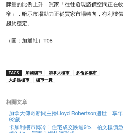
牌量的比例上升，買家「往往發現議價空間正在收
窄」，暗示市場動力正從買家市場轉向，有利樓價
趨於穩定。
（圖：加通社）T08
TAGS
加國樓市
加拿大樓市
多倫多樓市
大多區樓市
樓市一覽
相關文章
加拿大傳奇新聞主播Lloyd Robertson逝世 享年
92歲
卡加利樓市轉冷！住宅成交跌逾9% 柏文樓價急