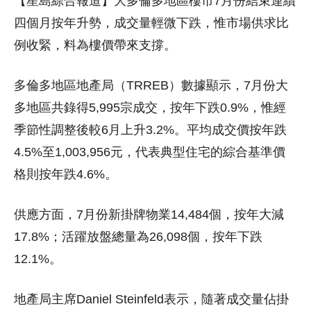
【星島綜合報道】大多倫多地區樓市7月份結束連續
四個月按年升勢，成交量輕微下跌，惟市場供求比
例收緊，料為樓價帶來支撐。
多倫多地區地產局（TRREB）數據顯示，7月份大
多地區共錄得5,995宗成交，按年下跌0.9%，惟經
季節性調整後較6月上升3.2%。平均成交價按年跌
4.5%至1,003,956元，代表典型住宅的綜合基準價
格則按年跌4.6%。
供應方面，7月份新掛牌物業14,484個，按年大減
17.8%；活躍放盤總量為26,098個，按年下跌
12.1%。
地產局主席Daniel Steinfeld表示，隨著成交量佔掛