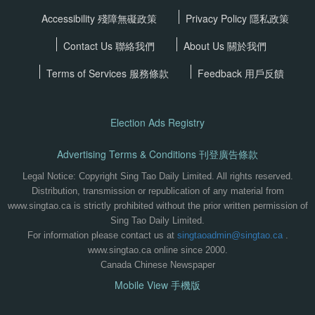
Accessibility 殘障無礙政策
Privacy Policy
隱私政策
Contact Us 聯絡我們
About Us 關於我們
Terms of Services
服務條款
Feedback 用戶反饋
Election Ads Registry
Advertising Terms & Conditions 刊登廣告條款
Legal Notice: Copyright Sing Tao Daily Limited. All rights reserved.
Distribution, transmission or republication of any material from
www.singtao.ca is strictly prohibited without the prior written permission of
Sing Tao Daily Limited.
For information please contact us at
singtaoadmin@singtao.ca
.
www.singtao.ca online since 2000.
Canada Chinese Newspaper
Mobile View 手機版