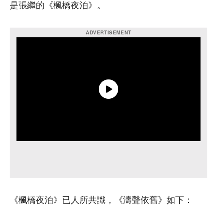
是張繼的《楓橋夜泊》。
《楓橋夜泊》已人所共識，《濤聲依舊》如下：