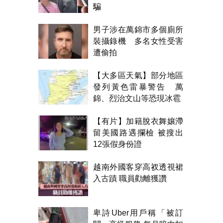
騙
男子涉在萬錦市多個廁所
裝攝錄機 多名女性受害
遭偷拍
【大多區天氣】部分地區
發列黃色雷暴警告 萬
錦、烈治文山等恐現冰雹
【有片】加籍脫衣舞孃滯
留美國路遇攔檢 被搜出
12張假身份證
越南外國客穿高衩透視裙
入古蹟 職員勸離獲讚
卑詩Uber用戶稱「被訂