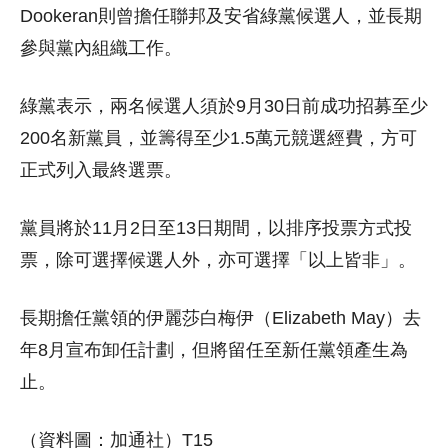
Dookeran則曾擔任聯邦及安省綠黨候選人，並長期
參與黨內組織工作。
綠黨表示，兩名候選人須於9月30日前成功招募至少
200名新黨員，並籌得至少1.5萬元競選經費，方可
正式列入最終選票。
黨員將於11月2日至13日期間，以排序投票方式投
票，除可選擇候選人外，亦可選擇「以上皆非」。
長期擔任黨領的伊麗莎白梅伊（Elizabeth May）去
年8月宣布卸任計劃，但將留任至新任黨領產生為
止。
（資料圖：加通社）T15