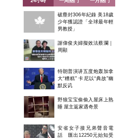
24小時
一周熱門
一月熱門
破塵封306年紀錄 美18歲
少年獲認證「全球最年輕
男教授」
謝偉俊夫婦擬效法蔡瀾｜
周顯
特朗普演讲五度炮轰加拿
大“糟糕” 卡尼以“典故”幽
默反讥
野狼宝宝偷偷入屋床上熟
睡 屋主返家遇奇景
安省女子接兄弟聲音電
話 匯出12250元始知受