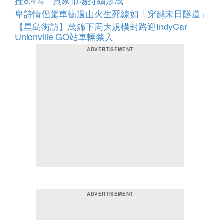
挫8.4% 買家市場持續形成
卑詩情侶駕車衝過山火生死線如「穿越末日隧道」
【星島街訪】萬錦下周大規模封路迎IndyCar
Unionville GO站車輛禁入