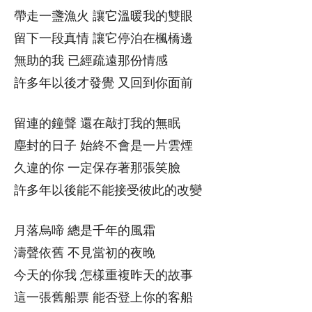
帶走一盞漁火 讓它溫暖我的雙眼
留下一段真情 讓它停泊在楓橋邊
無助的我 已經疏遠那份情感
許多年以後才發覺 又回到你面前
留連的鐘聲 還在敲打我的無眠
塵封的日子 始終不會是一片雲煙
久違的你 一定保存著那張笑臉
許多年以後能不能接受彼此的改變
月落烏啼 總是千年的風霜
濤聲依舊 不見當初的夜晚
今天的你我 怎樣重複昨天的故事
這一張舊船票 能否登上你的客船