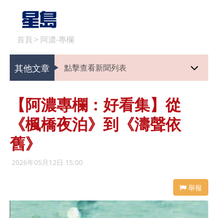
首頁
>
阿濃-專欄
其他文章
點擊查看新聞列表
【阿濃專欄：好看集】從
《楓橋夜泊》到《濤聲依
舊》
2026年05月12日 15:00
舉報