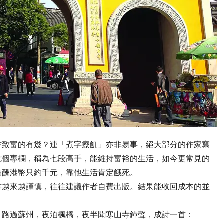
作致富的有幾？連「煮字療飢」亦非易事，絕大部分的作家寫
七個專欄，稱為七段高手，能維持富裕的生活，如今更常見的
稿酬港幣只約千元，靠他生活肯定餓死。
書越來越謹慎，往往建議作者自費出版。結果能收回成本的並
，路過蘇州，夜泊楓橋，夜半聞寒山寺鐘聲，成詩一首：