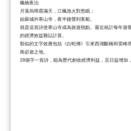
楓橋夜泊
月落烏啼霜滿天，江楓漁火對愁眠；
姑蘇城外寒山寺，夜半鐘聲到客船。
就是這首詩使寒山寺成為旅遊熱點。最近統計每年遊客
的經濟效益難以計算。
類似的文字效應包括《白蛇傳》引來西湖斷橋和雷峰
南必遊之地。
28個字一首詩，能為歷代創收經濟利益，且日益增加