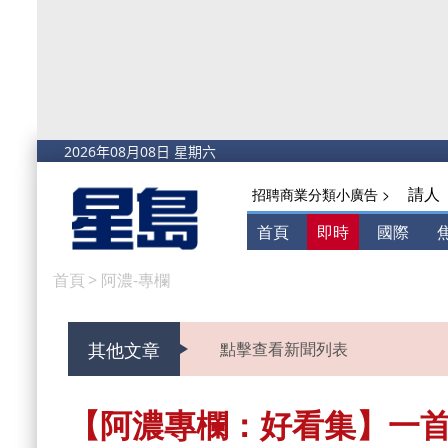
請人
招聘商業分類小廣告 >
首頁
即時
國際
首頁
>
阿濃-專欄
其他文章
點擊查看新聞列表
【阿濃專欄：好看集】一