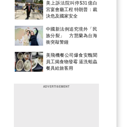
美上訴法院叫停$31億白
宮宴會廳工程 特朗普：裁
決危及國家安全
中國新法例追究境外「民
族分裂」 方慧蘭為台海
衝突敲警鐘
美飛機餐公司爆食安醜聞
員工揭食物發霉 逼洗蛆蟲
餐具給旅客用