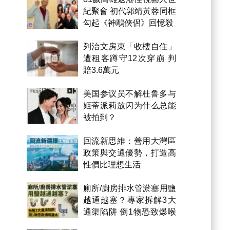
紀聚會 初代郭靖黃蓉同框
勾起《神鵰俠侶》回憶殺
列治文房東「收樓自住」
遭租客蹲守12次穿崩 判
賠3.6萬元
美国参议员不解杜鲁多与
姬蒂派莉放闪为什么总能
被拍到？
回流新思維：善用大灣區
政策與交通優勢，打造高
性價比理想生活
廁所/廚房排水管淤塞用鹽
越通越塞？專家拆解3大
通渠陷阱 倒1物恐致爆喉
漏水