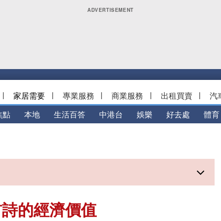
|
家居需要
|
專業服務
|
商業服務
|
出租買賣
|
汽
焦點
本地
生活百答
中港台
娛樂
好去處
體育
首詩的經濟價值