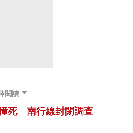
伸閱讀
車撞死 南行線封閉調查