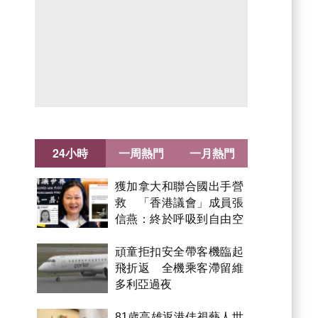
24小時
一周熱門
一月熱門
獲加拿大和聯合國出手營
救 「香港議會」成員張
信燕：終於呼吸到自由空
氣！
頑童拒扣安全帶客機臨起
飛折返 全機乘客滯留維
多利亞過夜
81歲高雄返港佳視藝人世