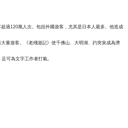
超過120萬人次。包括外國遊客，尤其是日本人最多。他造成
塔大量遊客。《老殘遊記》使千佛山、大明湖、趵突泉成為濟
，足可為文字工作者打氣。