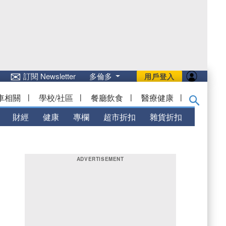
✉
訂閱 Newsletter
多倫多
用戶登入
車相關
|
學校/社區
|
餐廳飲食
|
醫療健康
|
財經
健康
專欄
超市折扣
雜貨折扣