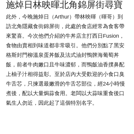
施焯日林映暉北角錦屏街尋寶
此外，今晚施焯日（Arthur）帶林映暉（暉哥）到
訪北角隱藏食街錦屏街，此處的食店經常為食客帶
來驚喜。今次他們介紹的牛丼店主打西日Fusion，
食物由賣相到味道都非常吸引。他們分別點了黑安
格斯封門柳溫泉蛋丼飯及法式油封鴨髀海葡萄丼
飯，前者牛肉嫩口且牛味濃郁，而鴨飯油香撲鼻配
上柚子汁相得益彰。至於店內大受歡迎的小食口臭
牛舌芯，只揀選最嫩滑的牛舌芯部位，經24小時慢
煮後，配以大量焗蒜食用。老闆以大蒜味重食後口
氣生人勿近，因此起了這個特別名字。