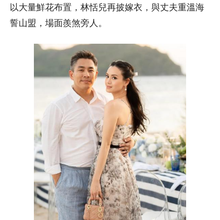
以大量鮮花布置，林恬兒再披嫁衣，與丈夫重溫海
誓山盟，場面羨煞旁人。