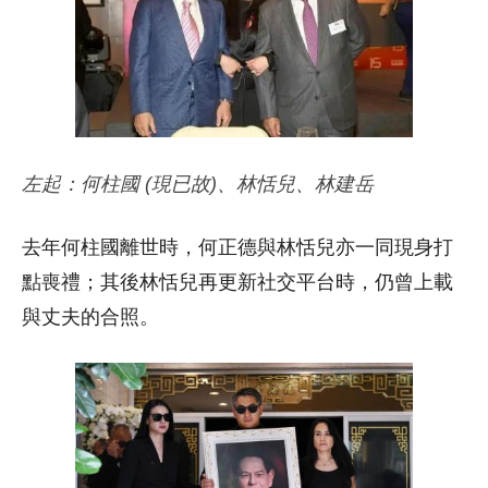
左起：何柱國 (現已故)、林恬兒、林建岳
去年何柱國離世時，何正德與林恬兒亦一同現身打
點喪禮；其後林恬兒再更新社交平台時，仍曾上載
與丈夫的合照。