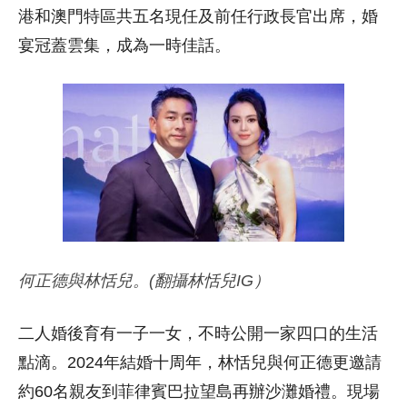
港和澳門特區共五名現任及前任行政長官出席，婚
宴冠蓋雲集，成為一時佳話。
何正德與林恬兒。(翻攝林恬兒IG）
二人婚後育有一子一女，不時公開一家四口的生活
點滴。2024年結婚十周年，林恬兒與何正德更邀請
約60名親友到菲律賓巴拉望島再辦沙灘婚禮。現場