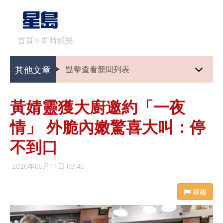
首頁
>
即時娛樂
其他文章
點擊查看新聞列表
黃婧靈獲大廚邀約「一夜
情」 外脆內嫩驚喜大叫：停
不到口
2026年05月11日 03:45
舉報