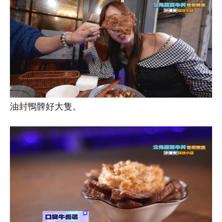
油封鴨髀好大隻。