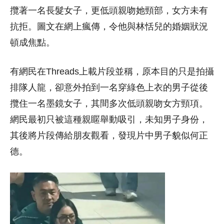
攬著一名長髮女子，更低頭親吻她頸部，女方未有
抗拒。圖文在網上瘋傳，令他與林恬兒的婚姻狀況
頓成焦點。
有網民在Threads上載片段並稱，原本目的只是拍攝
排隊人龍，卻意外拍到一名穿綠色上衣的男子從後
攬住一名墨鏡女子，其間多次低頭親吻女方頸項。
網民最初只被這種親䁥舉動吸引，未知男子身份，
其後將片段傳給朋友觀看，發現片中男子貌似何正
德。