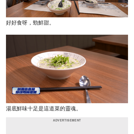
好好食呀，勁鮮甜。
湯底鮮味十足是這道菜的靈魂。