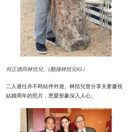
何正德與林恬兒。(翻攝林恬兒IG）
二人過往亦不時結伴外遊。林恬兒曾分享夫妻慶祝
結婚周年的照片，恩愛形象深入人心。