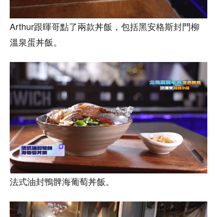
Arthur跟暉哥點了兩款丼飯，包括黑安格斯封門柳
溫泉蛋丼飯。
法式油封鴨髀海葡萄丼飯。