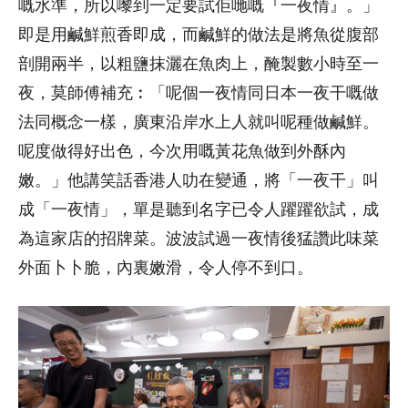
嘅水準，所以嚟到一定要試佢哋嘅『一夜情』。」
即是用鹹鮮煎香即成，而鹹鮮的做法是將魚從腹部
剖開兩半，以粗鹽抹灑在魚肉上，醃製數小時至一
夜，莫師傅補充︰「呢個一夜情同日本一夜干嘅做
法同概念一樣，廣東沿岸水上人就叫呢種做鹹鮮。
呢度做得好出色，今次用嘅黃花魚做到外酥內
嫩。」他講笑話香港人叻在變通，將「一夜干」叫
成「一夜情」，單是聽到名字已令人躍躍欲試，成
為這家店的招牌菜。波波試過一夜情後猛讚此味菜
外面卜卜脆，內裏嫩滑，令人停不到口。