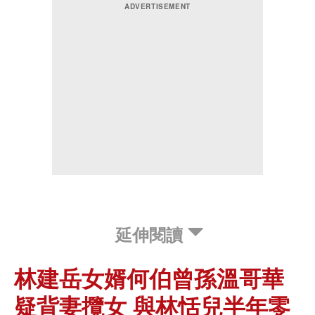
延伸閱讀
林建岳女婿何伯曾孫溫哥華
疑背妻攬女 與林恬兒半年零