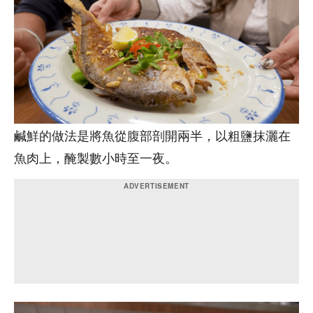
鹹鮮的做法是將魚從腹部剖開兩半，以粗鹽抹灑在
魚肉上，醃製數小時至一夜。