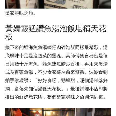
蜑家尋味之旅。
黃婧靈猛讚魚湯泡飯堪稱天花
板
接下來的鮮海魚魚湯蠔仔肉碎泡飯同樣最精彩，湯
底鮮味十足是這道菜的靈魂。莫師傅笑言秘密是每
日用幾十斤海魚、雜魚連魚鱗炒香後，再用來煲湯
成為百家魚湯，不少食家慕名前來幫襯。波波食到
拍手掌猛讚︰「好好食呀，勁鮮甜，呢個湯睇落好
濁，食落先知個湯係天花板。」最後試埋小店即將
推出的鮮奶燉花膠，整個蜑家尋味之旅圓滿結束。