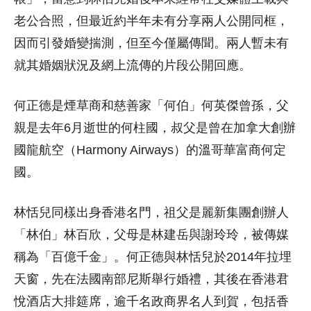
老公合照，但最近約半年未有分享兩人公開同框，
因而引發婚變揣測，但至今僅屬傳聞。兩人暫未有
就其婚姻狀況及網上流傳的片段公開回應。
何正德是煙草商和慈善家「何伯」何英傑曾孫，父
親是去年6月逝世的何柱國，叔父是曾在加拿大創辦
國龍航空（Harmony Airways）的溫哥華富商何定
國。
林恬兒同樣出身香港名門，祖父是麗新集團創辦人
「林伯」林百欣，父母是林建岳與謝玲玲，被傳媒
稱為「百億千金」。何正德與林恬兒於2014年拉埋
天窗，先在法國南部尼斯舉行婚禮，其後在香港君
悅酒店大排筵席，逾千名政商界名人到賀，包括香