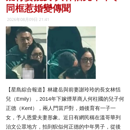
同框惹婚變傳聞
2026年08月09日 21:41
【星島綜合報道】林建岳與前妻謝玲玲的長女林恬
兒（Emily），2014年下嫁煙草商人何柱國的兒子何
正德（Kent），兩人門當戶對，婚後育有一子一
女，予人恩愛夫妻形象。近日有網民稱在溫哥華列
治文公眾地方，拍到貎似何正德的中年男子，從後