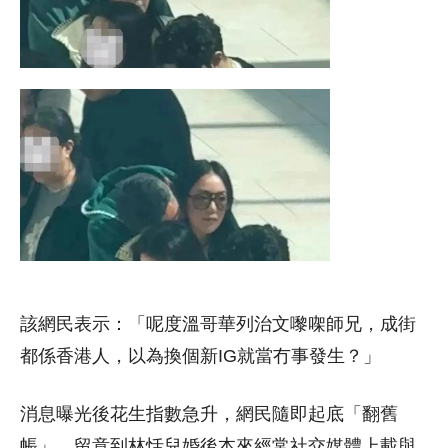
該網民表示：「呢度溫哥華列治文嚟㗎師兄，成街
都係香港人，以為換個新IG就當冇事發生？」
消息曝光後花生指數急升，網民隨即起底「翻舊
帳」，留意到林恬兒婚後本來經常社交媒體上載與