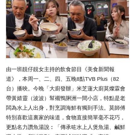
由一班靚仔靚女主持的飲食節目《美食新聞報
道》，本周一、二、四、五晚8點TVB Plus（82
台）播映。今晚「大廚發辦」米芝蓮大廚莫燦霖會
帶黃婧靈（波波）幫襯鴨脷洲一間小店，特點是老
闆為水上人出身，對烹調海鮮有獨到手法。莫師傅
特別喜歡這裏家的味道，食物直接簡單毫不花巧，
更點名力讚魚湯說︰「傳承咗水上人煲魚湯、鹹鮮