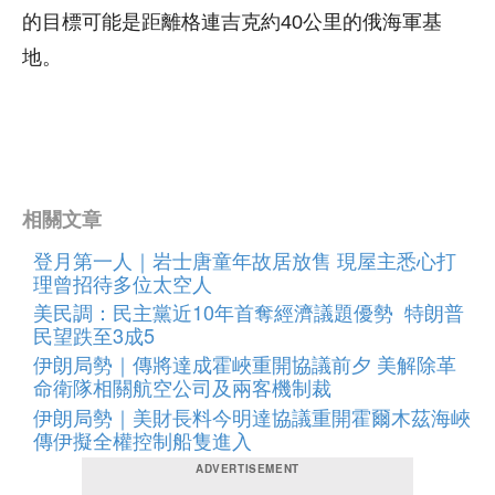
的目標可能是距離格連吉克約40公里的俄海軍基
地。
相關文章
登月第一人｜岩士唐童年故居放售 現屋主悉心打
理曾招待多位太空人
美民調：民主黨近10年首奪經濟議題優勢 特朗普
民望跌至3成5
伊朗局勢｜傳將達成霍峽重開協議前夕 美解除革
命衛隊相關航空公司及兩客機制裁
伊朗局勢｜美財長料今明達協議重開霍爾木茲海峽
傳伊擬全權控制船隻進入