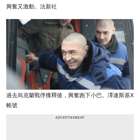
興奮又激動。法新社
過去烏克蘭戰俘獲釋後，興奮跑下小巴。澤連斯基X
帳號