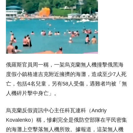
俄羅斯官員周一稱，一架烏克蘭無人機撞擊俄黑海
度假小鎮格連吉克附近擁擠的海灘，造成至少7人死
亡，包括4名兒童，另有58人受傷，遇難者均被「無
人機碎片擊中身亡」。
烏克蘭反假資訊中心主任科瓦連科（Andriy
Kovalenko）稱，慘劇完全是俄防空部隊在平民密集
的海灘上空擊落無人機所致。據報道，這架無人機