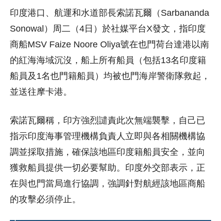
印度港口、航運和水道部長索諾瓦爾（Sarbananda
Sonowal）周二（4日）於社媒平台X發文，指印度
商船MSV Faize Noore Oliya號在也門荷台達港以南
的紅海海域沉沒，船上所有船員（包括13名印度籍
船員及1名也門籍船員）均被也門海岸警衛隊救起，
並送往摩卡港。
索諾瓦爾稱，印方強烈譴責此次無端襲擊，自己已
指示印度海事管理機構負責人立即與各相關機構協
調並採取措施，確保該地區印度籍船員安全，並向
獲救船員提供一切必要幫助。印度外交部表示，正
在與也門當局進行協調，強調針對航經該地區商船
的攻擊必須停止。