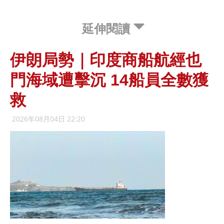
延伸閱讀
伊朗局勢｜印度商船航經也
門海域遭擊沉 14船員全數獲
救
2026年08月04日 22:20