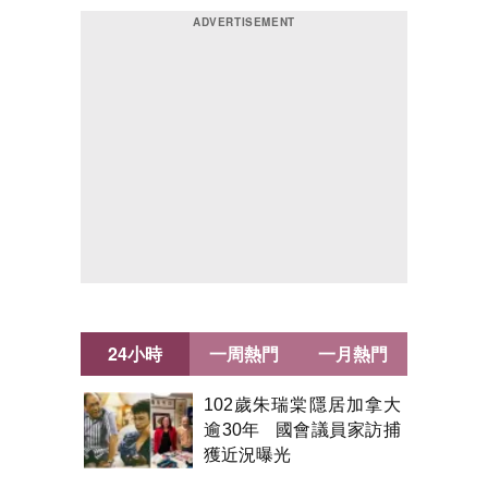
24小時
一周熱門
一月熱門
102歲朱瑞棠隱居加拿大
逾30年 國會議員家訪捕
獲近況曝光