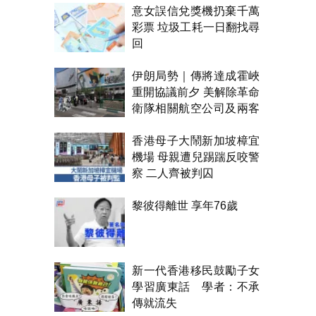
意女誤信兌獎機扔棄千萬
彩票 垃圾工耗一日翻找尋
回
伊朗局勢｜傳將達成霍峽
重開協議前夕 美解除革命
衛隊相關航空公司及兩客
機制裁
香港母子大鬧新加坡樟宜
機場 母親遭兒踢踹反咬警
察 二人齊被判囚
黎彼得離世 享年76歲
新一代香港移民鼓勵子女
學習廣東話 學者：不承
傳就流失