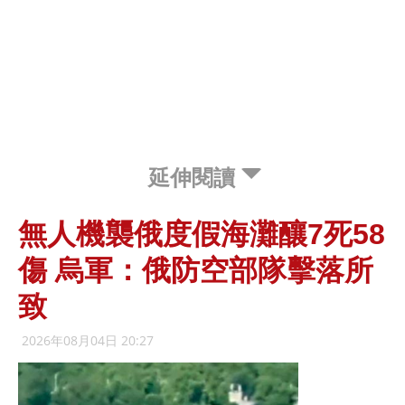
延伸閱讀
無人機襲俄度假海灘釀7死58
傷 烏軍：俄防空部隊擊落所
致
2026年08月04日 20:27