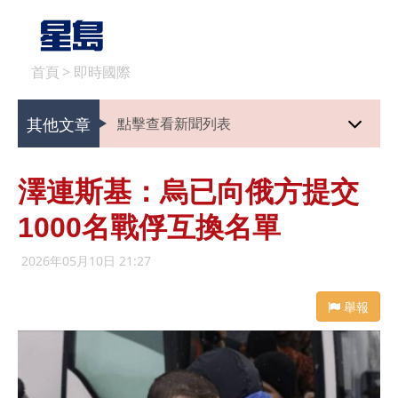
首頁
>
即時國際
其他文章
點擊查看新聞列表
澤連斯基：烏已向俄方提交
1000名戰俘互換名單
2026年05月10日 21:27
舉報