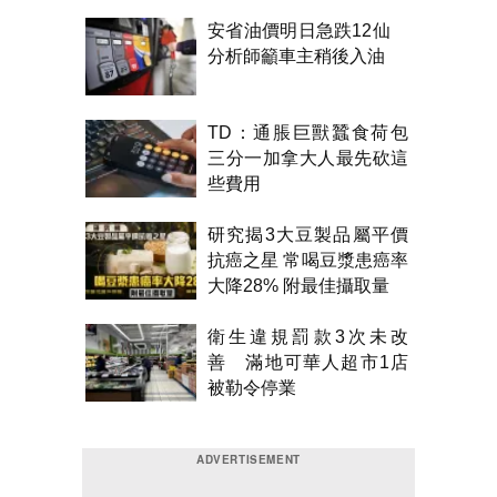
安省油價明日急跌12仙
分析師籲車主稍後入油
TD：通脹巨獸蠶食荷包
三分一加拿大人最先砍這
些費用
研究揭3大豆製品屬平價
抗癌之星 常喝豆漿患癌率
大降28% 附最佳攝取量
衛生違規罰款3次未改
善 滿地可華人超市1店
被勒令停業