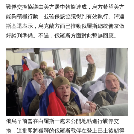
戰俘交換協議由美方居中斡旋達成，烏方希望美方
能夠積極行動，並確保該協議得到有效執行。澤連
斯基還表示，烏克蘭方面已推動俄羅斯總統普京做
好談判準備。不過，俄羅斯方面對此暫無回應。
俄烏早前曾在白羅斯一處未公開地點進行戰俘交
換，這批即將獲釋的俄羅斯戰俘在登上巴士後顯得