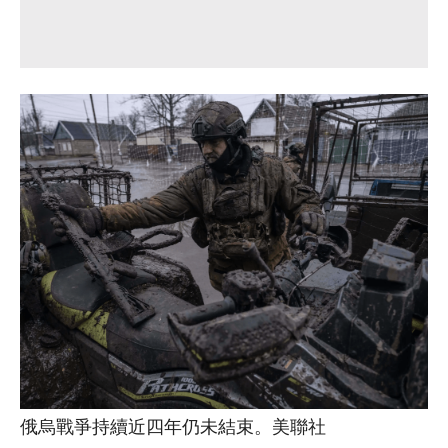
俄烏戰爭持續近四年仍未結束。美聯社