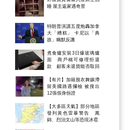
睡 屋主返家遇奇景
特朗普演講五度炮轟加拿
大「糟糕」 卡尼以「典
故」幽默反譏
煮食爐安裝3日爆玻璃爐
面 商戶稱可修理拒退
款 顧客未退貨能否取回
金錢？
【有片】加籍脫衣舞孃滯
留美國路遇攔檢 被搜出
12張假身份證
【大多區天氣】部分地區
發列黃色雷暴警告 萬
錦、烈治文山等恐現冰雹