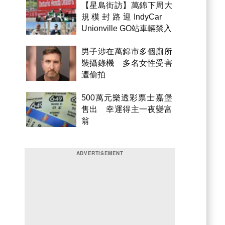
【星島街訪】萬錦下周大
規模封路迎IndyCar
Unionville GO站車輛禁入
男子涉在萬錦市多個廁所
裝攝錄機 多名女性受害
遭偷拍
500萬元樂透彩票士嘉堡
售出 幸運得主一夜變富
翁