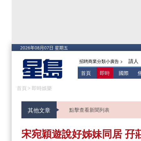
請人
招聘商業分類小廣告 >
首頁
即時
國際
首頁
>
即時娛樂
其他文章
點擊查看新聞列表
宋宛穎遊說好姊妹同居 孖