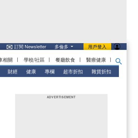
✉
訂閱 Newsletter
多倫多
用戶登入
車相關
|
學校/社區
|
餐廳飲食
|
醫療健康
|
財經
健康
專欄
超市折扣
雜貨折扣