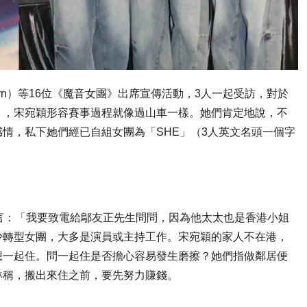
（Ellyn）等16位《魔音女團》出席宣傳活動，3人一起受訪，對於
」，宋宛穎形容賽事過程就像過山車一樣。她們肯定地說，不
情，私下她們經已自組女團為「SHE」（3人英文名頭一個字
言：「我要致電給鄔友正先生問問，因為他太太也是香港小姐
少轉型女團，大多是演員或主持工作。宋宛穎的家人不在港，
想一起住。問一起住是否擔心容易發生磨擦？她們指做鄰居便
琳稱，搬出來住之前，要先努力賺錢。