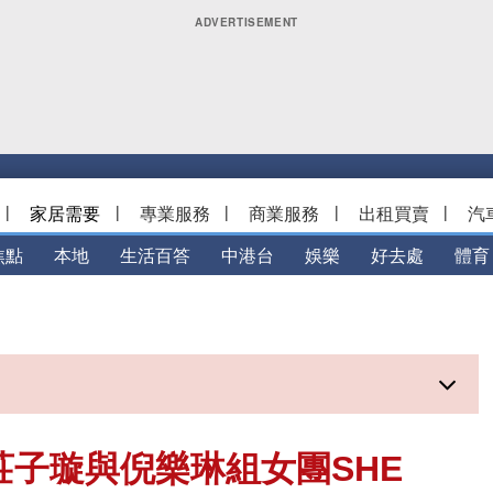
|
家居需要
|
專業服務
|
商業服務
|
出租買賣
|
汽
焦點
本地
生活百答
中港台
娛樂
好去處
體育
莊子璇與倪樂琳組女團SHE