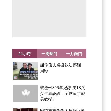
24小時
一周熱門
一月熱門
謝偉俊夫婦擬效法蔡瀾｜
周顯
破塵封306年紀錄 美18歲
少年獲認證「全球最年輕
男教授」
野狼寶寶偷偷入屋床上熟