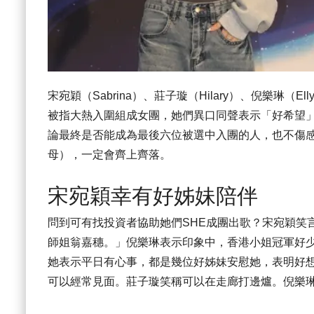
宋宛穎（Sabrina）、莊子璇（Hilary）、倪樂琳
被指大熱入圍組成女團，她們異口同聲表示「好希望
論最終是否能成為最後六位被選中入團的人，也不傷感
母），一定會齊上齊落。
宋宛穎幸有好姊妹陪伴
問到可有找投資者協助她們SHE成團出歌？宋宛穎笑
師姐翁嘉穗。」倪樂琳表示印象中，香港小姐冠軍好
她表示平日有心事，都是幾位好姊妹安慰她，表明好
可以經常見面。莊子璇笑稱可以在走廊打邊爐。倪樂