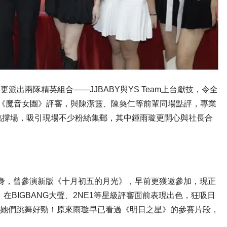
更派出兩隊精英組合——JJBABY與YS Team上台獻技，令全
TVB《魔音女團》評審，與陳潔靈、陳奐仁等前輩同場點評，專業
臨撐場，吸引現場不少粉絲集郵，其中鍾雨璇更開心與社長合
）童星出身，曾參演新版《十月初五的月光》，早前更獲邀參加，現正
，在BIGBANG大聲、2NE1等星級評審面前表現出色，狂吸日
賞指她們跳舞好勁！原來雨璇早已看過《明日之星》的參賽片段，