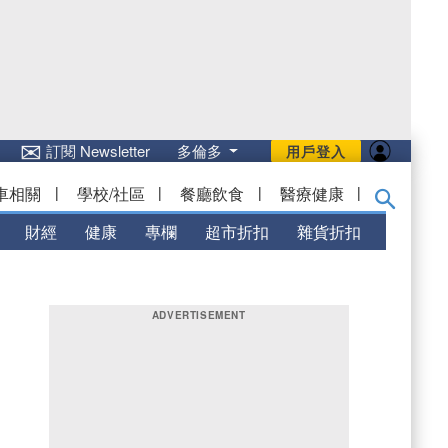
✉
訂閱 Newsletter
多倫多
用戶登入
車相關
|
學校/社區
|
餐廳飲食
|
醫療健康
|
財經
健康
專欄
超市折扣
雜貨折扣