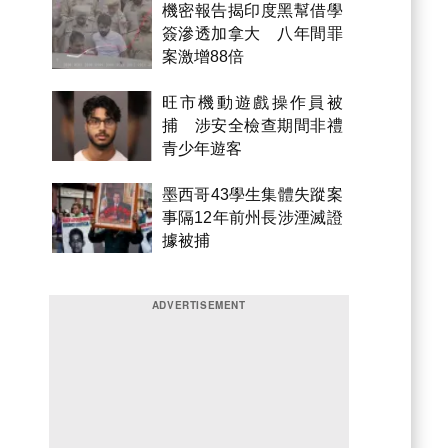
機密報告揭印度黑幫借學
簽滲透加拿大 八年間罪
案激增88倍
旺市機動遊戲操作員被
捕 涉安全檢查期間非禮
青少年遊客
墨西哥43學生集體失蹤案
事隔12年前州長涉湮滅證
據被捕