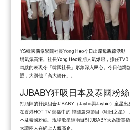
YS韓國偶像學院社長Yong Heo今日出席母親節活動，
場氣氛高漲。社長Yong Heo近期人氣爆燈，擔任
幽默的表現令「韓國社長」形象深入民心。今日他親
照，大讚他「高大靚仔」。
JJBABY狂吸日本及泰國粉絲
打頭陣的孖妹組合JJBABY（Jaybo與Jaybie
在香港HOT TV 熱播中的 韓國選秀節目《明日之星》
本及泰國粉絲。現場歌星鍾雨璇對JJBABY大為讚
大讚兩人在網上人氣高企。