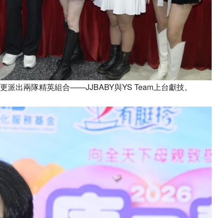
更派出兩隊精英組合——JJBABY與YS Team上台獻技。