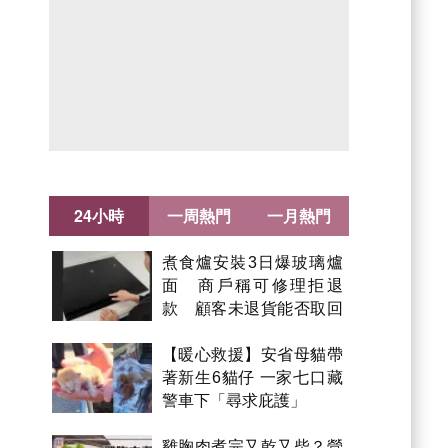
24小時
一周熱門
一月熱門
煮食爐安裝3日爆玻璃爐
面 商戶稱可修理拒退
款 顧客未退貨能否取回
金錢？
【暖心救援】安省母貓帶
著新生6貓仔 一家七口藏
警車下「尋求庇護」
雞胸肉煮完又乾又柴？營