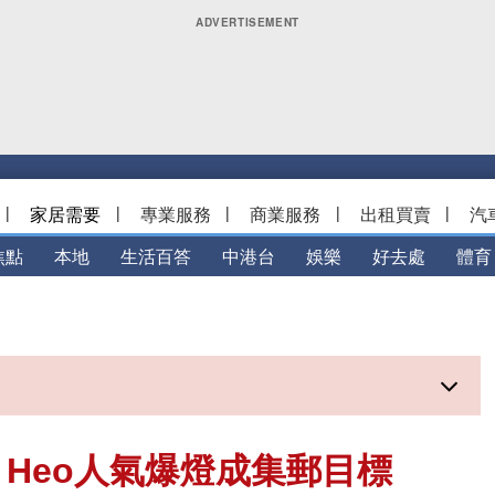
|
家居需要
|
專業服務
|
商業服務
|
出租買賣
|
汽
焦點
本地
生活百答
中港台
娛樂
好去處
體育
g Heo人氣爆燈成集郵目標