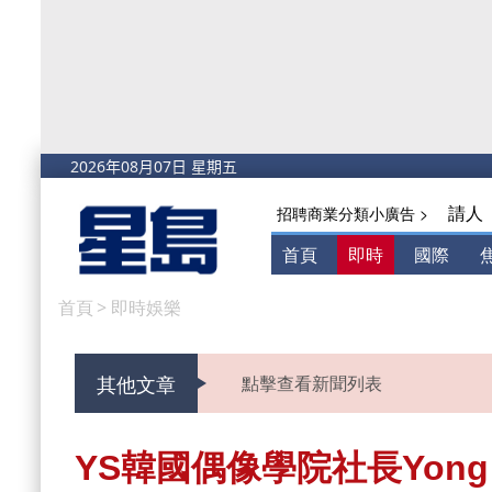
請人
招聘商業分類小廣告 >
首頁
即時
國際
首頁
>
即時娛樂
其他文章
點擊查看新聞列表
YS韓國偶像學院社長Yon