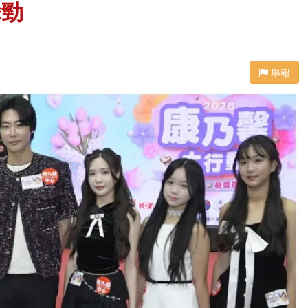
舞勁
舉報