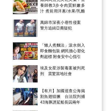
養師教3步令肉質鮮嫩多
汁 煮前用洋蔥/水果/乳酪
醃製都得？
萬錦市深夜小巷性侵案
警方追緝亞裔疑犯
「懶人煮麵法」滾水倒入
即食麵包裝 網民擔心塑化
劑超標 附食安中心指引
埃及女星涉製毒案被判死
刑 震驚當地社會
【有片】加國巡查公海揭
割魚翅猖獗 台法院判捕
43海豚誘鯊船長囚兩年