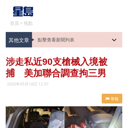
首頁
>
焦點
其他文章
點擊查看新聞列表
涉走私近90支槍械入境被
捕 美加聯合調查拘三男
2026年05月10日 12:37
舉報