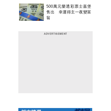
500萬元樂透彩票士嘉堡
售出 幸運得主一夜變富
翁