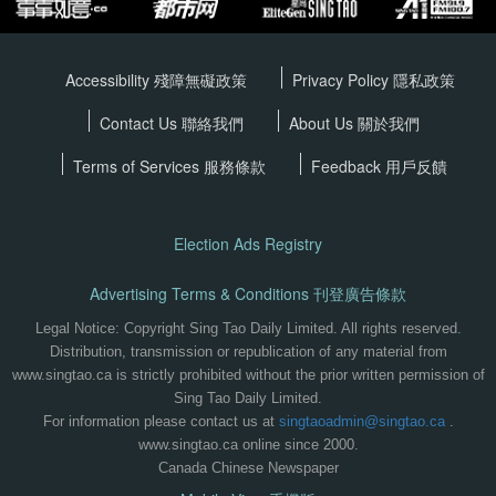
Accessibility 殘障無礙政策
Privacy Policy
隱私政策
Contact Us 聯絡我們
About Us 關於我們
Terms of Services
服務條款
Feedback 用戶反饋
Election Ads Registry
Advertising Terms & Conditions 刊登廣告條款
Legal Notice: Copyright Sing Tao Daily Limited. All rights reserved.
Distribution, transmission or republication of any material from
www.singtao.ca is strictly prohibited without the prior written permission of
Sing Tao Daily Limited.
For information please contact us at
singtaoadmin@singtao.ca
.
www.singtao.ca online since 2000.
Canada Chinese Newspaper