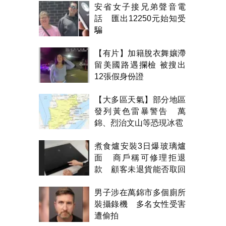
安省女子接兄弟聲音電
話 匯出12250元始知受
騙
【有片】加籍脫衣舞孃滯
留美國路遇攔檢 被搜出
12張假身份證
【大多區天氣】部分地區
發列黃色雷暴警告 萬
錦、烈治文山等恐現冰雹
煮食爐安裝3日爆玻璃爐
面 商戶稱可修理拒退
款 顧客未退貨能否取回
金錢？
男子涉在萬錦市多個廁所
裝攝錄機 多名女性受害
遭偷拍