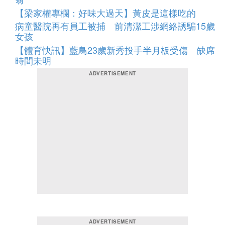
【梁家權專欄：好味大過天】黃皮是這樣吃的
病童醫院再有員工被捕 前清潔工涉網絡誘騙15歲
女孩
【體育快訊】藍鳥23歲新秀投手半月板受傷 缺席
時間未明