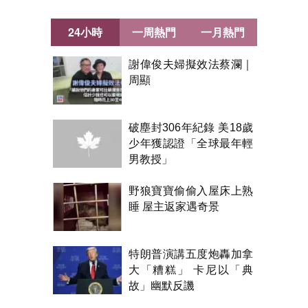
24小時
一周熱門
一月熱門
謝偉俊夫婦擬效法蔡瀾｜
周顯
破塵封306年紀錄 美18歲
少年獲認證「全球最年輕
男教授」
野狼寶寶偷偷入屋床上熟
睡 屋主返家遇奇景
特朗普演講五度炮轟加拿
大「糟糕」 卡尼以「典
故」幽默反譏