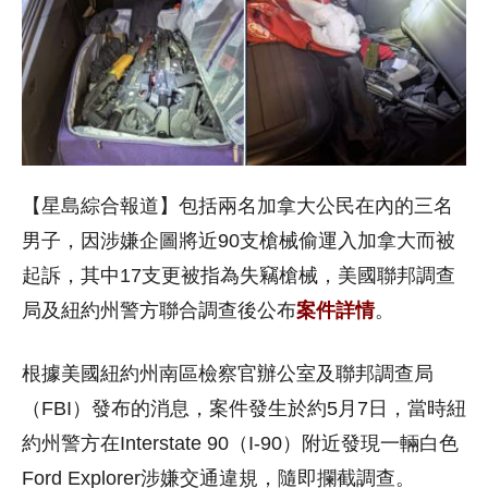
【星島綜合報道】包括兩名加拿大公民在內的三名
男子，因涉嫌企圖將近90支槍械偷運入加拿大而被
起訴，其中17支更被指為失竊槍械，美國聯邦調查
局及紐約州警方聯合調查後公布
案件詳情
。
根據美國紐約州南區檢察官辦公室及聯邦調查局
（FBI）發布的消息，案件發生於約5月7日，當時紐
約州警方在Interstate 90（I-90）附近發現一輛白色
Ford Explorer涉嫌交通違規，隨即攔截調查。