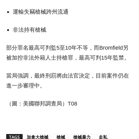
運輸失竊槍械跨州流通
非法持有槍械
部分罪名最高可判監5至10年不等，而Bromfield另
被加控非法外籍人士持槍罪，最高可判15年監禁。
當局強調，最終刑罰將由法官決定，目前案件仍在
進一步審理中。
（圖：美國聯邦調查局）T08
TAGS
加拿大槍械
槍械
槍械暴力
走私