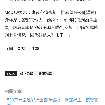
McCaw表示，事後心情複雜，惟希望藉公開講述自
身經歷，警醒其他人。她說：「起初我感到如釋重
負，因為知道Mike沒有真的遇到麻煩，但隨後我感
到非常憤怒，因為我被人利用了。」
（圖：CP24）T08
TAGS
網上詐騙
電話詐騙
相關文章
500萬元樂透彩票士嘉堡售出 幸運得主一夜變富
翁