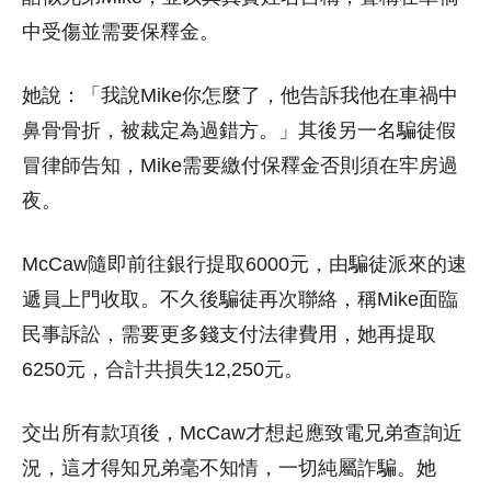
中受傷並需要保釋金。
她說：「我說Mike你怎麼了，他告訴我他在車禍中
鼻骨骨折，被裁定為過錯方。」其後另一名騙徒假
冒律師告知，Mike需要繳付保釋金否則須在牢房過
夜。
McCaw隨即前往銀行提取6000元，由騙徒派來的速
遞員上門收取。不久後騙徒再次聯絡，稱Mike面臨
民事訴訟，需要更多錢支付法律費用，她再提取
6250元，合計共損失12,250元。
交出所有款項後，McCaw才想起應致電兄弟查詢近
況，這才得知兄弟毫不知情，一切純屬詐騙。她