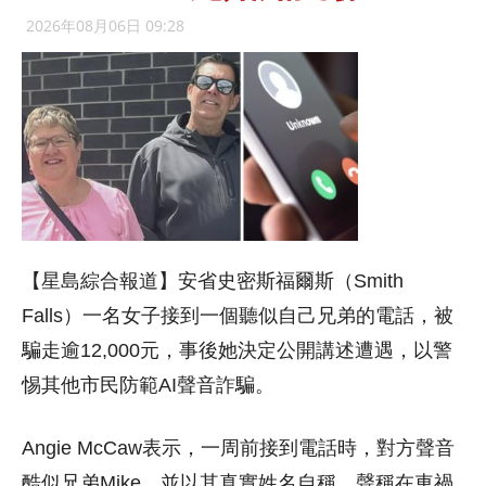
2026年08月06日 09:28
【星島綜合報道】安省史密斯福爾斯（Smith
Falls）一名女子接到一個聽似自己兄弟的電話，被
騙走逾12,000元，事後她決定公開講述遭遇，以警
惕其他市民防範AI聲音詐騙。
Angie McCaw表示，一周前接到電話時，對方聲音
酷似兄弟Mike，並以其真實姓名自稱，聲稱在車禍