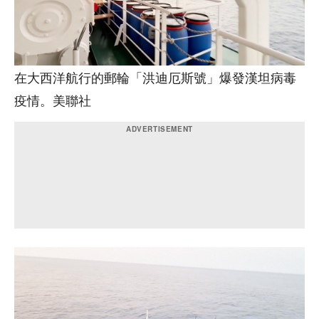
在大西洋航行的郵輪「洪迪厄斯號」爆發漢坦病毒
疫情。美聯社