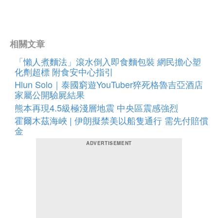
相關文章
「懶人煮麵法」滾水倒入即食麵包裝 網民擔心塑
化劑超標 附食安中心指引
Hlun Solo｜泰國窮遊YouTuber猝死格魯吉亞酒店
家屬公開驗屍結果
熊本再現4.5級極淺層地震 中央區震感強烈
霍爾木茲海峽 | 伊朗擬禁美以船隻通行 需先付賠償
金