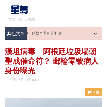
首頁
>
即時國際
其他文章
點擊查看新聞列表
漢坦病毒︱阿根廷垃圾場朝
聖成催命符？ 郵輪零號病人
身份曝光
2026年05月10日 00:00
舉報