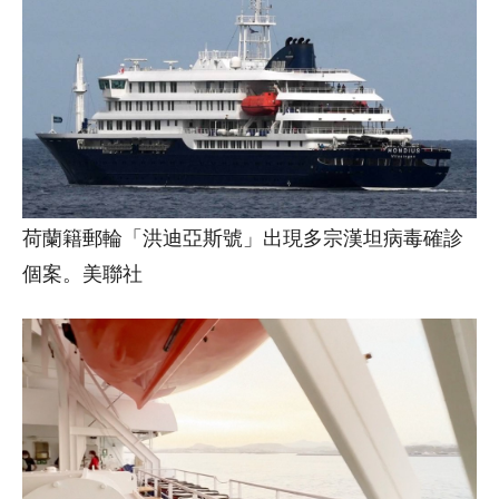
荷蘭籍郵輪「洪迪亞斯號」出現多宗漢坦病毒確診
個案。美聯社