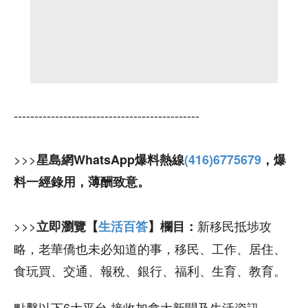
---------------------------------------------
>>>
星島網WhatsApp爆料熱線
(416)6775679
，爆
料一經錄用，薄酬致意。
>>>
新移民抵埗攻
立即瀏覽【
生活百答
】欄目：
略，老華僑也未必知道的事，移民、工作、居住、
食玩買、交通、報稅、銀行、福利、生育、教育。
點擊以下6大平台 接收加拿大新聞及生活資訊