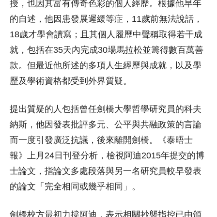
授，也因其富有傳奇色彩的個人經歷。根據他早年
的自述，他因患發展遲緩等症，11歲前無法說話，
18歲才學會讀寫；且其個人履歷中聲稱取得若干成
就，包括在35天內完成30場馬拉松並籌得數百萬善
款。但最近他所述的多項人生經歷與成就，以及學
歷及學術資格都受到外界質疑。
提出質疑的人包括曾任劍橋大學哲學研究員的科夫
納斯，他因發表批評多元、公平與共融政策的言論
而一度引發廣泛抗議，後來離開劍橋。《泰晤士
報》上月24日刊登分析，檢視阿迪2015年提交的博
士論文，指論文多處段落與另一名研究員較早發表
的論文「完全相同或幾乎相同」。
劍橋校方最初力撐阿迪，表示相關抄襲指控已由頒