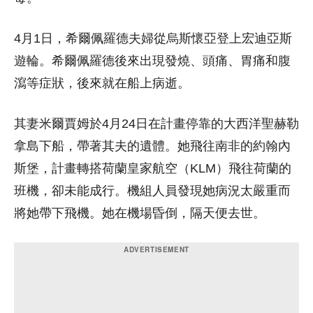
4月1日，希爾佩羅德夫婦從烏斯懷亞登上宏迪亞斯
遊輪。希爾佩羅德後來出現發燒、頭痛、胃痛和腹
瀉等症狀，後來就在船上病逝。
其妻米爾賈姆於4月24日在計畫停靠的大西洋聖赫勒
拿島下船，帶著其夫的遺體。她飛往南非的約翰內
斯堡，計畫轉搭荷蘭皇家航空（KLM）飛往荷蘭的
班機，卻未能成行。機組人員發現她病況太嚴重而
將她帶下飛機。她在機場昏倒，隔天便去世。