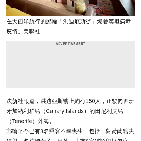
在大西洋航行的郵輪「洪迪厄斯號」爆發漢坦病毒
疫情。美聯社
法新社報道，洪迪亞斯號上約有150人，正駛向西班
牙加納利群島（Canary Islands）的田尼利夫島
（Tenerife）外海。
郵輪至今已有3名乘客不幸喪生，包括一對荷蘭籍夫