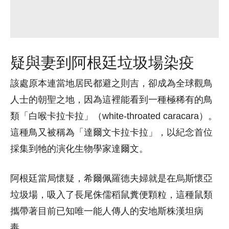
疑與妻到阿根廷垃圾場染疫
該處原本連當地居民都避之則吉，卻成為全球觀鳥
人士的朝聖之地，因為這裡能看到一種極稀有的鳥
類「白喉卡拉卡拉」（white-throated caracara）。
這種鳥又被稱為「達爾文卡拉卡拉」，以紀念首位
採集到牠的演化生物學家達爾文。
阿根廷當局懷疑，希爾佩羅德夫婦就是在烏斯懷亞
垃圾場，吸入了長尾侏儒稻鼠糞便顆粒，這種鼠類
攜帶著目前已知唯一能人傳人的安地斯株漢坦病
毒。