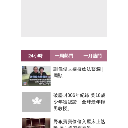
24小時
一周熱門
一月熱門
謝偉俊夫婦擬效法蔡瀾｜
周顯
破塵封306年紀錄 美18歲
少年獲認證「全球最年輕
男教授」
野狼寶寶偷偷入屋床上熟