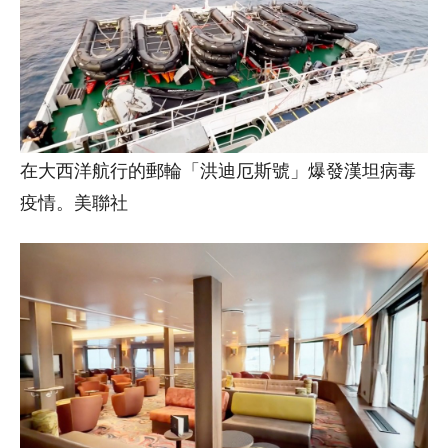
在大西洋航行的郵輪「洪迪厄斯號」爆發漢坦病毒
疫情。美聯社