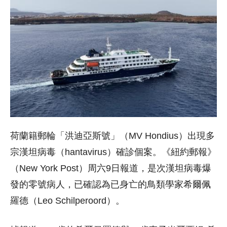
荷蘭籍郵輪「洪迪亞斯號」（MV Hondius）出現多
宗漢坦病毒（hantavirus）確診個案。《紐約郵報》
（New York Post）周六9日報道，是次漢坦病毒爆
發的零號病人，已確認為已身亡的鳥類學家希爾佩
羅德（Leo Schilperoord）。