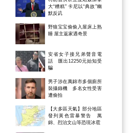
大“糟糕” 卡尼以“典故”幽
默反讥
野狼宝宝偷偷入屋床上熟
睡 屋主返家遇奇景
安省女子接兄弟聲音電
話 匯出12250元始知受
騙
男子涉在萬錦市多個廁所
裝攝錄機 多名女性受害
遭偷拍
【大多區天氣】部分地區
發列黃色雷暴警告 萬
錦、烈治文山等恐現冰雹