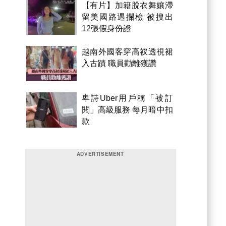
【有片】加籍脫衣舞孃滯
留美國路遇攔檢 被搜出
12張假身份證
越南外國客穿高衩透視裙
入古蹟 職員勸離獲讚
卑詩Uber用戶稱「被訂
閱」高級服務 每月暗中扣
款