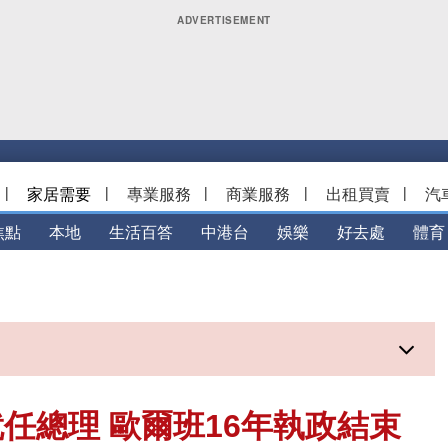
|
家居需要
|
專業服務
|
商業服務
|
出租買賣
|
汽
焦點
本地
生活百答
中港台
娛樂
好去處
體育
任總理 歐爾班16年執政結束