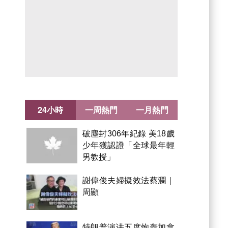
24小時
一周熱門
一月熱門
破塵封306年紀錄 美18歲
少年獲認證「全球最年輕
男教授」
謝偉俊夫婦擬效法蔡瀾｜
周顯
特朗普演讲五度炮轰加拿