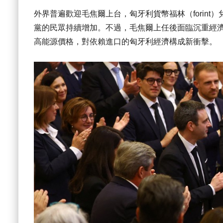
外界普遍歡迎毛焦爾上台，匈牙利貨幣福林（forin
黨的民眾持續增加。不過，毛焦爾上任後面臨沉重經
高能源價格，對依賴進口的匈牙利經濟構成新衝擊。