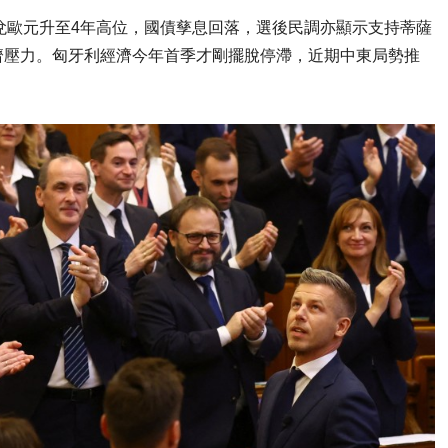
t）兌歐元升至4年高位，國債孳息回落，選後民調亦顯示支持蒂薩
濟壓力。匈牙利經濟今年首季才剛擺脫停滯，近期中東局勢推