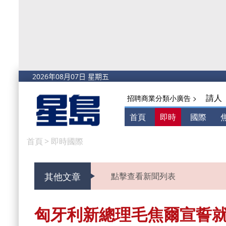
請人
招聘商業分類小廣告 >
首頁
即時
國際
首頁
>
即時國際
其他文章
點擊查看新聞列表
匈牙利新總理毛焦爾宣誓就