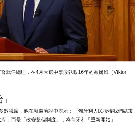
式宣誓就任總理，在4月大選中擊敗執政16年的歐爾班（Viktor
始」
憲法多數議席，他在就職演說中表示：「匈牙利人民授權我們結束
政府，而是「改變整個制度」，為匈牙利「重新開始」。