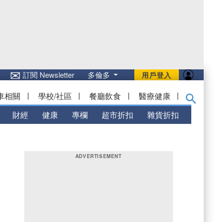
✉
訂閱 Newsletter
多倫多
用戶登入
車相關
|
學校/社區
|
餐廳飲食
|
醫療健康
|
財經
健康
專欄
超市折扣
雜貨折扣