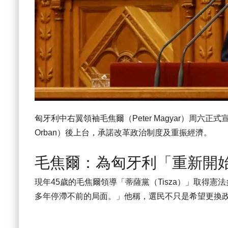
匈牙利中右翼領袖毛焦爾（Peter Magyar）周六正
Orban）後上台，承諾改革政治制度及重振經濟。
毛焦爾：為匈牙利「重新開
現年45歲的毛焦爾領導「蒂薩黨（Tisza）」取得
多年停滯不前的局面。」他稱，選民不只是希望更換