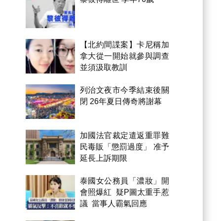
【北約間諜案】卡尼稱加
拿大從一開始就參與調查
並須汲取教訓
列治文夜市今季結束後關
閉 26年夏日傳奇將謝幕
加國法官裁定遣返重罪難
民毒販「懲罰過度」 准予
延長上訴期限
泰國女公務員「濃妝」開
會照爆紅 疑P圖太重手惹
議 當事人霸氣回應