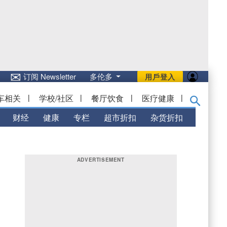
✉
订阅 Newsletter
多伦多
用戶登入
车相关
|
学校/社区
|
餐厅饮食
|
医疗健康
|
财经
健康
专栏
超市折扣
杂货折扣