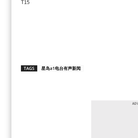
T15
TAGS
星岛a1电台有声新闻