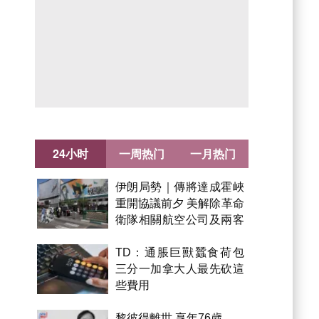
24小时
一周热门
一月热门
伊朗局勢｜傳將達成霍峽
重開協議前夕 美解除革命
衛隊相關航空公司及兩客
機制裁
TD：通脹巨獸蠶食荷包
三分一加拿大人最先砍這
些費用
黎彼得離世 享年76歲