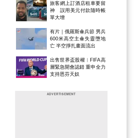
旅客網上訂酒店租車要留
神 誤用美元付款隨時帳
單大增
有片｜俄羅斯傘兵節 男兵
600米高空主傘失靈墮地
亡 半空掙扎畫面流出
出售世界盃股權︱FIFA高
層緊急開會認錯 重申全力
支持恩芬天奴