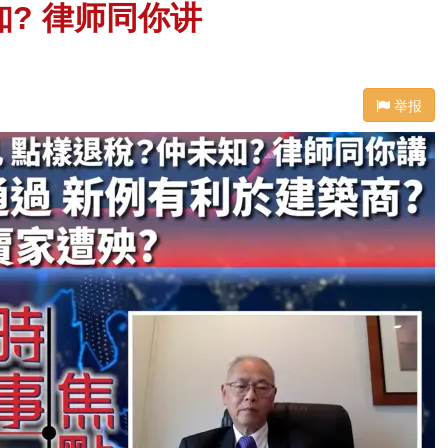
? 律师同你讲
举报