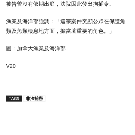
被告曾沒有依期出庭，法院因此發出拘捕令。
漁業及海洋部強調：「這宗案件突顯公眾在保護魚
類及魚類棲息地方面，擔當著重要的角色。」
圖：加拿大漁業及海洋部
V20
TAGS
非法捕撈