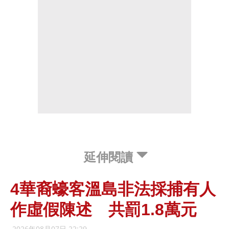
延伸閱讀
4華裔蠔客溫島非法採捕有人
作虛假陳述 共罰1.8萬元
2026年08月07日 22:29