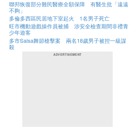
聯邦恢復部分難民醫療全額保障 有醫生批「遠遠
不夠」
多倫多西區民居地下室起火 1名男子死亡
旺市機動遊戲操作員被捕 涉安全檢查期間非禮青
少年遊客
多市Salsa舞節槍擊案 兩名18歲男子被控一級謀
殺