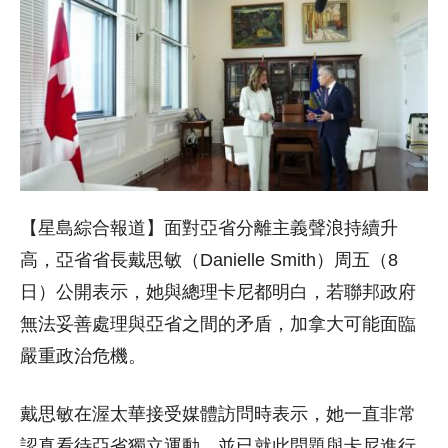
【星島綜合報道】面對亞省分離主義聲浪持續升
高，亞省省長戴思敏（Danielle Smith）周五（8
日）公開表示，她與總理卡尼都明白，若聯邦政府
無法妥善處理與亞省之間的矛盾，加拿大可能面臨
嚴重政治危機。
戴思敏在渥太華接受媒體訪問時表示，她一直非常
認真看待亞省獨立運動，並已就此問題與卡尼進行