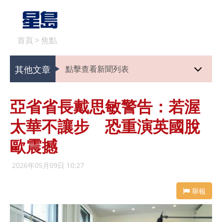
首頁
>
焦點
其他文章
點擊查看新聞列表
亞省省長戴思敏警告：若渥
太華不讓步 恐重演英國脫
歐震撼
2026年05月09日 10:27
舉報