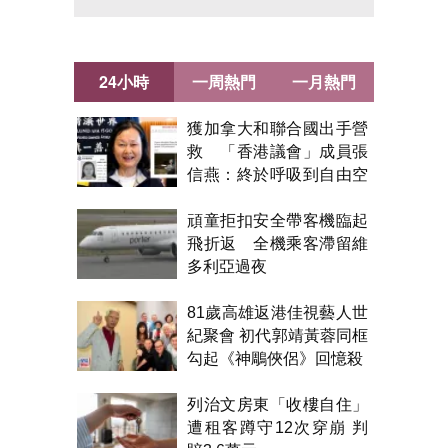
24小時
一周熱門
一月熱門
獲加拿大和聯合國出手營
救 「香港議會」成員張
信燕：終於呼吸到自由空
氣！
頑童拒扣安全帶客機臨起
飛折返 全機乘客滯留維
多利亞過夜
81歲高雄返港佳視藝人世
紀聚會 初代郭靖黃蓉同框
勾起《神鵰俠侶》回憶殺
列治文房東「收樓自住」
遭租客蹲守12次穿崩 判