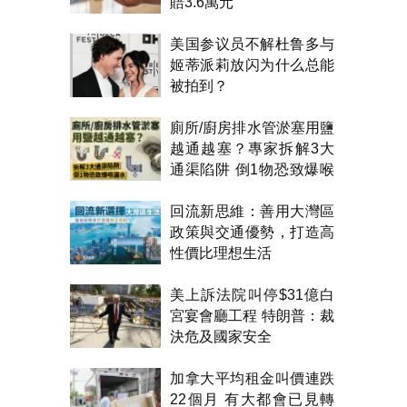
賠3.6萬元
美国参议员不解杜鲁多与
姬蒂派莉放闪为什么总能
被拍到？
廁所/廚房排水管淤塞用鹽
越通越塞？專家拆解3大
通渠陷阱 倒1物恐致爆喉
漏水
回流新思維：善用大灣區
政策與交通優勢，打造高
性價比理想生活
美上訴法院叫停$31億白
宮宴會廳工程 特朗普：裁
決危及國家安全
加拿大平均租金叫價連跌
22個月 有大都會已見轉