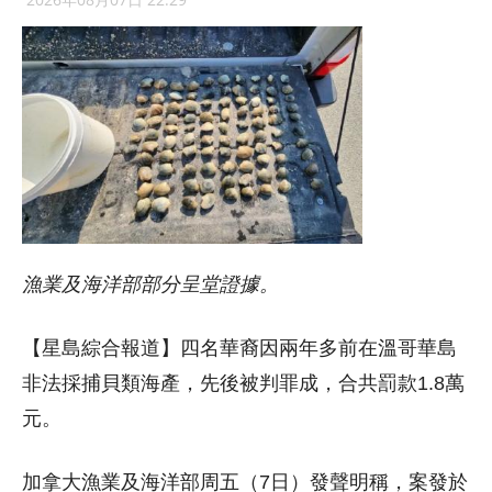
漁業及海洋部部分呈堂證據。
【星島綜合報道】四名華裔因兩年多前在溫哥華島
非法採捕貝類海產，先後被判罪成，合共罰款1.8萬
元。
加拿大漁業及海洋部周五（7日）發聲明稱，案發於