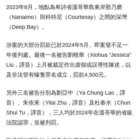
2023年8月，地點為卑詩省溫哥華島東岸那乃磨
（Nanaimo）與科特尼（Courtenay）之間的深灣
（Deep Bay）。
涉案的大部分罰款已於2024年5月、即案發不足一
年後判處。最後一名被告劉曉華（Xiohua "Jessica"
Liu，譯音）上月被裁定作出虛假或誤導性陳述，以
及非法管有蠔隻罪名成立，罰款4,500元。
另外三名被告分別為劉亞中（Ya Chung Lao，譯
音）、朱依來（Yilai Zhu，譯音）及杜春水（Chun
Shui Tu，譯音），三人均於2024年在溫哥華的省級
法院認罪，並被判罰。