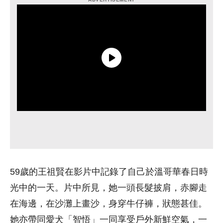
59歲的王祖賢在影片中記錄了自己於溫哥華春日時
光中的一天。片中所見，她一頭長髮披肩，赤腳走
在海邊，在沙灘上畫沙，身穿牛仔褲，狀態甚佳。
她亦帶同愛犬「智悟」一同享受戶外新鮮空氣，一