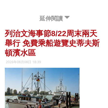
延伸閱讀
列治文海事節8/22周末兩天
舉行 免費乘船遊覽史蒂夫斯
頓濱水區
2026年08月08日 18:39