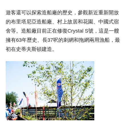
遊客還可以探索造船廠的歷史，參觀新近重新開放
的布里塔尼亞造船廠、村上故居和花園、中國式宿
舍等。造船廠目前正在修復Crystal S號，這是一艘
擁有63年歷史、長37呎的刺網和拖網兩用漁船，最
初在史蒂夫斯頓建造。