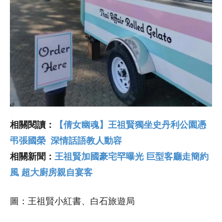
相關閱讀：
【倩女幽魂】王祖賢獨坐史丹利公園憑
弔張國榮 深情話語教人動容
相關新聞：
王祖賢加國豪宅罕曝光 巨型客廳走簡約
風 超大廚房親自宴客
圖：王祖賢小紅書、白石旅遊局