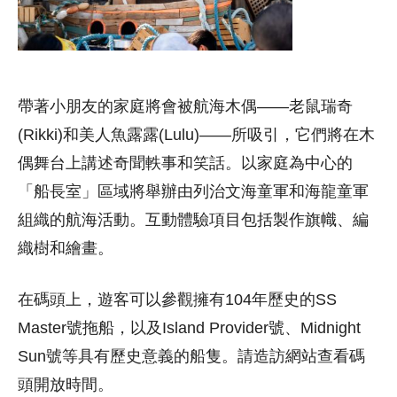
帶著小朋友的家庭將會被航海木偶——老鼠瑞奇
(Rikki)和美人魚露露(Lulu)——所吸引，它們將在木
偶舞台上講述奇聞軼事和笑話。以家庭為中心的
「船長室」區域將舉辦由列治文海童軍和海龍童軍
組織的航海活動。互動體驗項目包括製作旗幟、編
織樹和繪畫。
在碼頭上，遊客可以參觀擁有104年歷史的SS
Master號拖船，以及Island Provider號、Midnight
Sun號等具有歷史意義的船隻。請造訪網站查看碼
頭開放時間。