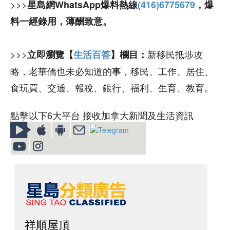
>>>
星島網WhatsApp爆料熱線
(416)6775679
，爆
料一經錄用，薄酬致意。
>>>
新移民抵埗攻
立即瀏覽【
生活百答
】欄目：
略，老華僑也未必知道的事，移民、工作、居住、
食玩買、交通、報稅、銀行、福利、生育、教育。
點擊以下6大平台 接收加拿大新聞及生活資訊