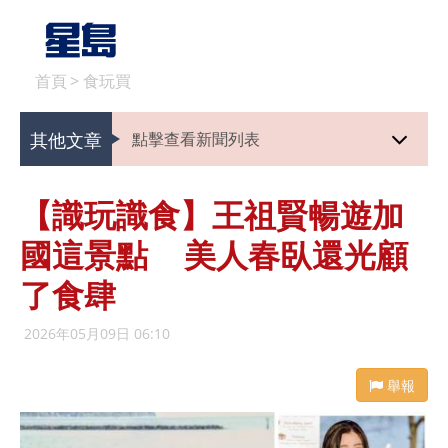
首頁
>
食玩買
其他文章
點擊查看新聞列表
【識玩識食】王祖賢暢遊加
國這景點 美人春臥還光顧
了食肆
2026年05月09日 06:10
舉報