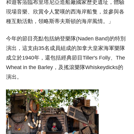
和遊客蒞臨布里塔尼亞造船廠國家歷史遺址，體驗
現場音樂、欣賞令人驚嘆的西海岸船隻，並參與各
種互動活動，領略斯蒂夫斯頓的海岸風情。」
今年的節目亮點包括納登樂隊(Naden Band)的特別
演出，這支由35名成員組成的加拿大皇家海軍樂隊
成立於1940年，還包括經典節目Tiller's Folly、The
Wheat in the Barley，及搖滾樂隊Whiskeydicks的
演出。