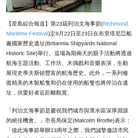
【星島綜合報道】第23屆列治文海事節(
Richmond
Maritime Festival
)定8月22日至23日在布里塔尼亞船
廠國家歷史遺址(Britannia Shipyards National
Historic Site)舉行。這場為期兩天的親子活動將透過
航海主題活動、工作坊、木偶戲和音樂表演，生動
展現史蒂夫斯頓豐富的航海歷史。此外，一系列修
復精美的木製船隻和仍在使用的船隻也將停泊在遺
址，供愛好者近距離觀賞。
「列治文海事節是慶祝我們城市與濱水區深厚淵源
的絕佳機會。」市長馬保定(Malcolm Brodie)表示：
「值此海事節舉辦23周年之際，我們誠摯邀請市民