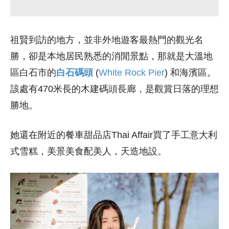
祖賢到訪的地方，並非外地遊客最熱門的觀光名
勝，卻是本地居民熟悉的消閒景點，那就是大溫地
區白石市的
白石碼頭
(
White Rock Pier
) 和海濱區。
該處有470米長的木建碼頭長廊，是觀賞日落的理想
勝地。
她還在附近的餐車甜品店Thai Affair買了手工意大利
式雪糕，美景美食配美人，天造地設。