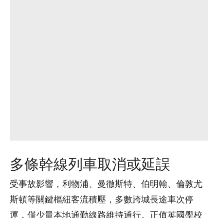
多條幹線列車取消或延誤
受事故影響，利物浦、曼徹斯特、伯明翰、倫敦尤
斯頓等關鍵樞紐客流積壓，多數跨城長途車次停
運，僅少量本地通勤線路維持通行。正值英國學校