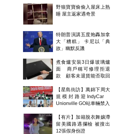
野狼寶寶偷偷入屋床上熟
睡 屋主返家遇奇景
特朗普演講五度炮轟加拿
大「糟糕」 卡尼以「典
故」幽默反譏
煮食爐安裝3日爆玻璃爐
面 商戶稱可修理拒退
款 顧客未退貨能否取回
金錢？
【星島街訪】萬錦下周大
規模封路迎IndyCar
Unionville GO站車輛禁入
【有片】加籍脫衣舞孃滯
留美國路遇攔檢 被搜出
12張假身份證