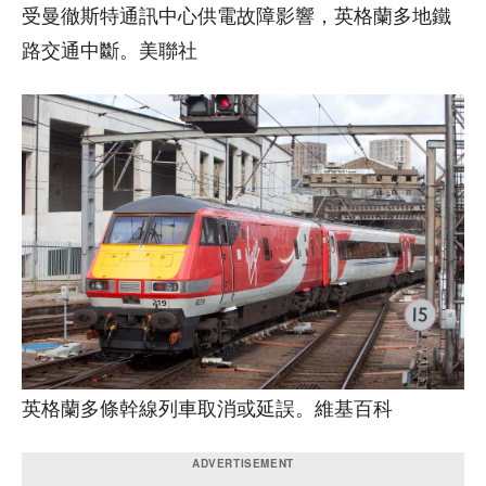
受曼徹斯特通訊中心供電故障影響，英格蘭多地鐵
路交通中斷。美聯社
英格蘭多條幹線列車取消或延誤。維基百科