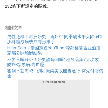
232條下所設定的關稅。
相關文章
男性危機｜歐洲研究：近50年間睪酮水平大降54%
肥胖糖尿病或成隱形推手
Hlun Solo｜泰國窮遊YouTuber猝死格魯吉亞酒店
家屬公開驗屍結果
不要只喝綠茶！研究證每日喝1種飲品集7大功效
防癌/糖尿病/高血壓
霍爾木茲海峽 | 伊朗擬禁美以船隻通行 需先付賠償
金