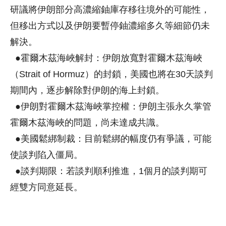
研議將伊朗部分高濃縮鈾庫存移往境外的可能性，
但移出方式以及伊朗要暫停鈾濃縮多久等細節仍未
解決。
●霍爾木茲海峽解封：伊朗放寬對霍爾木茲海峽
（Strait of Hormuz）的封鎖，美國也將在30天談判
期間內，逐步解除對伊朗的海上封鎖。
●伊朗對霍爾木茲海峽掌控權：伊朗主張永久掌管
霍爾木茲海峽的問題，尚未達成共識。
●美國鬆綁制裁：目前鬆綁的幅度仍有爭議，可能
使談判陷入僵局。
●談判期限：若談判順利推進，1個月的談判期可
經雙方同意延長。