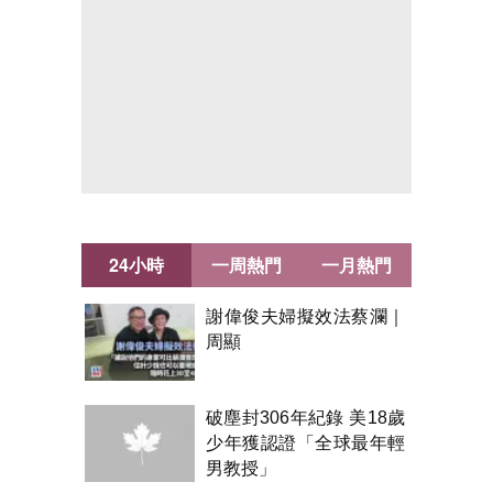
24小時
一周熱門
一月熱門
謝偉俊夫婦擬效法蔡瀾｜
周顯
破塵封306年紀錄 美18歲
少年獲認證「全球最年輕
男教授」