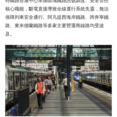
特鐵路營運中心承擔區域鐵路訊號調度、安全管控
核心職能，斷電直接導致全線運行系統失靈，無法
保障列車安全通行。阿凡提西海岸鐵路、跨奔寧鐵
路、東米德蘭鐵路等多家主要營運商線路均受波
及。