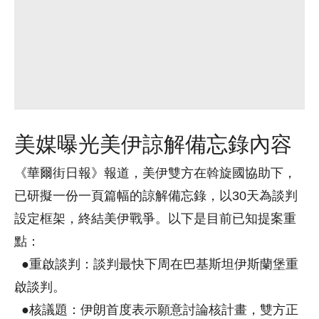
美媒曝光美伊諒解備忘錄內容
《華爾街日報》報道，美伊雙方在斡旋國協助下，
已研擬一份一頁篇幅的諒解備忘錄，以30天為談判
設定框架，終結美伊戰爭。以下是目前已知提案重
點：
●重啟談判：談判最快下周在巴基斯坦伊斯蘭堡重
啟談判。
●核議題：伊朗首度表示願意討論核計畫，雙方正