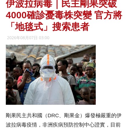
伊波拉病毒｜民主剛果突破
4000確診憂毒株突變 官方將
「地毯式」搜索患者
2026年08月07日 03:00
剛果民主共和國（DRC、剛果金）爆發極嚴重的伊
波拉病毒疫情，非洲疾病預防控制中心證實，目前