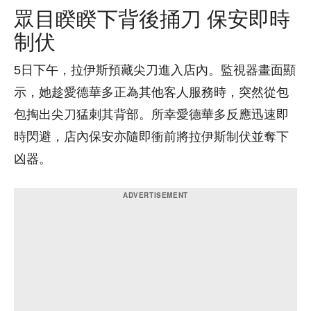
眾目睽睽下背後捅刀 保安即時
制伏
5日下午，拉伊斯預藏尖刀進入店內。監視器畫面顯
示，她趁愛德華多正為其他客人服務時，突然從包
包掏出尖刀猛刺其背部。所幸愛德華多反應迅速即
時閃避，店內保安亦隨即衝前將拉伊斯制伏並奪下
凶器。