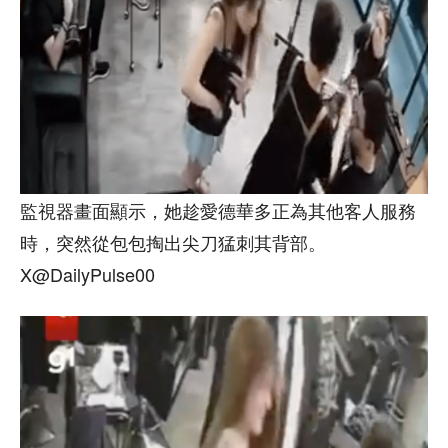
監視器畫面顯示，她趁愛德華多正為其他客人服務
時，突然從包包掏出尖刀猛刺其背部。
X@DailyPulse00