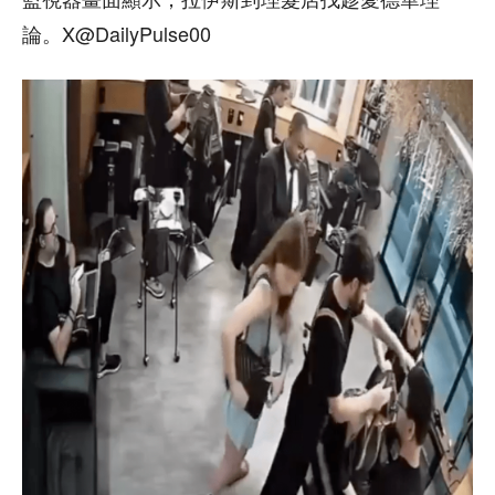
論。X@DailyPulse00