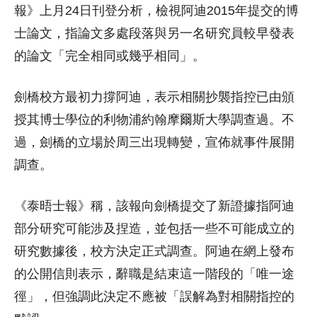
報》上月24日刊登分析，檢視阿迪2015年提交的博
士論文，指論文多處段落與另一名研究員較早發表
的論文「完全相同或幾乎相同」。
劍橋校方最初力撐阿迪，表示相關抄襲指控已由頒
授其博士學位的利物浦約翰摩爾斯大學調查過。不
過，劍橋的立場於周三出現轉變，宣佈就事件展開
調查。
《泰晤士報》稱，該報向劍橋提交了新證據指阿迪
部分研究可能涉及捏造，並包括一些不可能成立的
研究數據後，校方決定正式調查。阿迪在網上發布
的公開信則表示，辭職是結束這一階段的「唯一途
徑」，但強調此決定不應被「誤解為對相關指控的