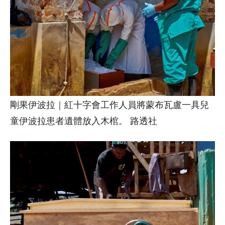
剛果伊波拉｜紅十字會工作人員將蒙布瓦盧一具兒
童伊波拉患者遺體放入木棺。 路透社