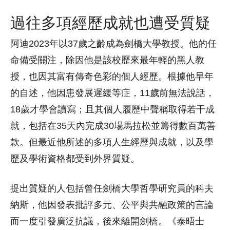
過往多項經歷成就也遭受質疑
阿迪2023年以37歲之齡成為劍橋大學教授。他的任
命備受關注，除因他是該校歷來最年輕的黑人教
授，也因其富有傳奇色彩的個人經歷。根據他早年
的自述，他因患發展遲緩等症，11歲前無法說話，
18歲才學會讀寫；且其個人履歷中聲稱取得若干成
就，包括在35天內完成30場馬拉松並籌得數百萬善
款。但最近他所述的多項人生經歷與成就，以及學
歷及學術資格都受到外界質疑。
提出質疑的人包括曾任劍橋大學哲學研究員的科夫
納斯，他因發表批評多元、公平與共融政策的言論
而一度引發廣泛抗議，後來離開劍橋。《泰晤士