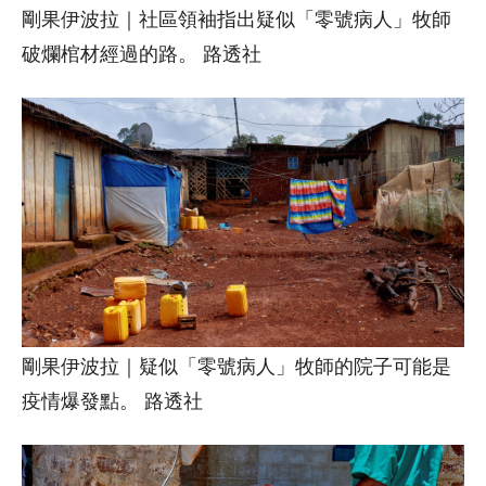
剛果伊波拉｜社區領袖指出疑似「零號病人」牧師
破爛棺材經過的路。 路透社
剛果伊波拉｜疑似「零號病人」牧師的院子可能是
疫情爆發點。 路透社