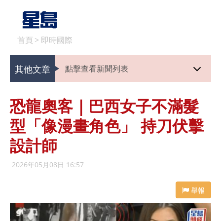
首頁
>
即時國際
其他文章
點擊查看新聞列表
恐龍奧客｜巴西女子不滿髮
型「像漫畫角色」 持刀伏擊
設計師
2026年05月08日 16:57
舉報