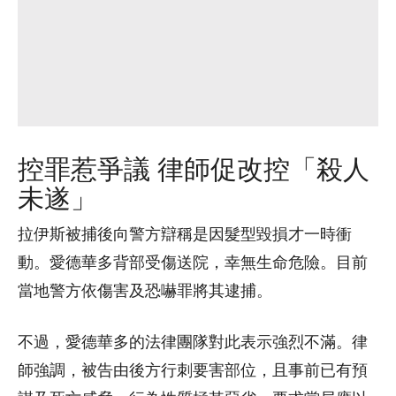
控罪惹爭議 律師促改控「殺人
未遂」
拉伊斯被捕後向警方辯稱是因髮型毀損才一時衝
動。愛德華多背部受傷送院，幸無生命危險。目前
當地警方依傷害及恐嚇罪將其逮捕。
不過，愛德華多的法律團隊對此表示強烈不滿。律
師強調，被告由後方行刺要害部位，且事前已有預