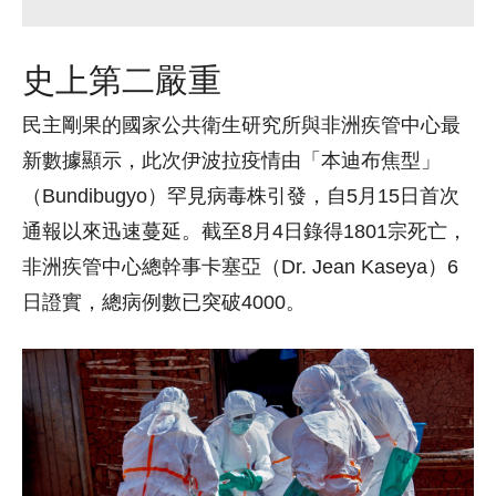
史上第二嚴重
民主剛果的國家公共衛生研究所與非洲疾管中心最
新數據顯示，此次伊波拉疫情由「本迪布焦型」
（Bundibugyo）罕見病毒株引發，自5月15日首次
通報以來迅速蔓延。截至8月4日錄得1801宗死亡，
非洲疾管中心總幹事卡塞亞（Dr. Jean Kaseya）6
日證實，總病例數已突破4000。