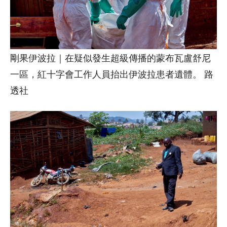
剛果伊波拉｜在疑似發生超級傳播的蒙布瓦盧舒尼
一區，紅十字會工作人員抬出伊波拉患者遺體。 路
透社