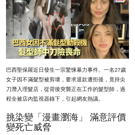
巴西聖保羅近日發生一宗驚悚暴力事件。一名27歲
女子因不滿髮型被剪壞，要求退款遭拒後，竟持尖
刀潛入理髮店，從背後突襲正在工作的髮型師，過
程全被店內監視器錄下，引起網友熱議。
挑染變「漫畫瀏海」 滿意評價
變死亡威脅