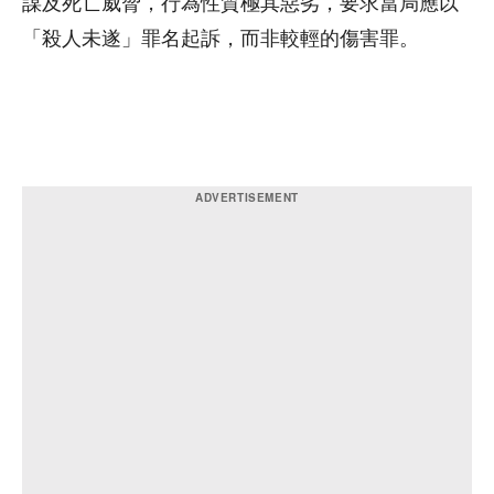
謀及死亡威脅，行為性質極其惡劣，要求當局應以
「殺人未遂」罪名起訴，而非較輕的傷害罪。