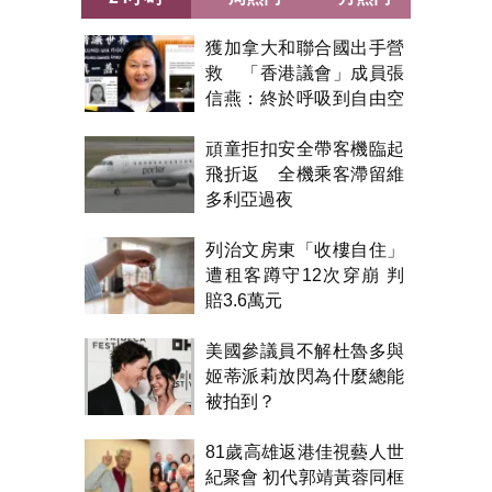
獲加拿大和聯合國出手營
救 「香港議會」成員張
信燕：終於呼吸到自由空
氣！
頑童拒扣安全帶客機臨起
飛折返 全機乘客滯留維
多利亞過夜
列治文房東「收樓自住」
遭租客蹲守12次穿崩 判
賠3.6萬元
美國參議員不解杜魯多與
姬蒂派莉放閃為什麼總能
被拍到？
81歲高雄返港佳視藝人世
紀聚會 初代郭靖黃蓉同框