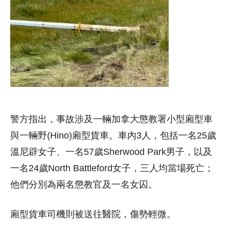
警方指出，事故涉及一輛加拿大懲教署小型廂型車
與一輛野(Hino)廂型貨車。車內3人，包括一名25歲
溫尼辟女子、一名57歲Sherwood Park男子，以及
一名24歲North Battleford女子，三人均當場死亡；
他們分別為兩名懲教官及一名女囚。
廂型貨車司機則被送往醫院，傷勢輕微。