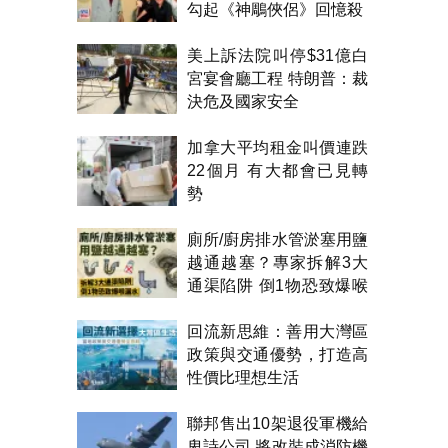
勾起《神鵰俠侶》回憶殺
美上訴法院叫停$31億白
宮宴會廳工程 特朗普：裁
決危及國家安全
加拿大平均租金叫價連跌
22個月 有大都會已見轉
勢
廁所/廚房排水管淤塞用鹽
越通越塞？專家拆解3大
通渠陷阱 倒1物恐致爆喉
漏水
回流新思維：善用大灣區
政策與交通優勢，打造高
性價比理想生活
聯邦售出10架退役軍機給
卑詩公司 將改裝成消防機