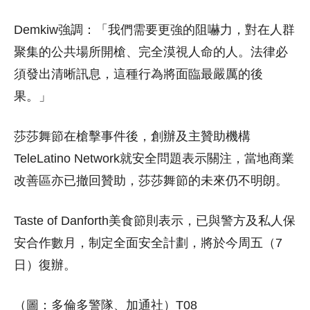
Demkiw強調：「我們需要更強的阻嚇力，對在人群
聚集的公共場所開槍、完全漠視人命的人。法律必
須發出清晰訊息，這種行為將面臨最嚴厲的後
果。」
莎莎舞節在槍擊事件後，創辦及主贊助機構
TeleLatino Network就安全問題表示關注，當地商業
改善區亦已撤回贊助，莎莎舞節的未來仍不明朗。
Taste of Danforth美食節則表示，已與警方及私人保
安合作數月，制定全面安全計劃，將於今周五（7
日）復辦。
（圖：多倫多警隊、加通社）T08