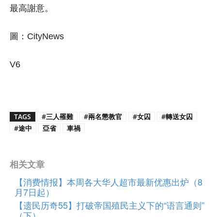
最高謝意。
圖：CityNews
V6
TAGS
#三人罹難
#兩名懲教官
#女囚
#轉送女囚
#途中
亞省
車禍
相关文章
【消费情报】本周各大华人超市最新优惠出炉（8
月7日起）
【遗民历奇55】打破帝国殖民主义下的“语言通则”
（下）