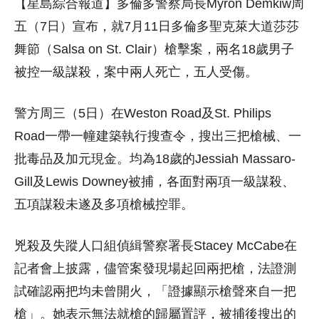
【星島綜合報道】多倫多警察局長Myron Demkiw周
五（7日）宣布，就7月11日多倫多聖克萊大道莎莎
舞節（Salsa on St. Clair）槍擊案，兩名18歲男子
被控一級謀殺，案中兩人死亡，五人受傷。
警方周三（5日）在Weston Road及St. Philips
Road一帶一幢建築執行搜查令，搜出三把槍械、一
批毒品及加元現金。均為18歲的Jessiah Massaro-
Gill及Lewis Downey被捕，各面對兩項一級謀殺、
五項謀殺未遂及多項槍械控罪。
兇殺及失蹤人口組偵緝警察署長Stacey McCabe在
記者會上披露，儘管案發現場起回兩把槍，法證測
試確認兩把均未曾開火，「證據顯示槍聲來自一把
槍」。她表示無法就槍的歸屬置評，被捕後搜出的