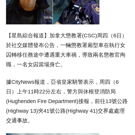
【星島綜合報道】加拿大懲教署(CSC)周四（6日）
於社交媒體發布公告，一輛懲教署廂型車在執行女
囚轉移任務途中遭遇重大車禍，導致兩名懲教官殉
職，一名女囚當場身亡。
據CityNews報道，亞省皇家騎警表示，周四（6
日）上午11時22分左右，警方與休根登消防局
(Hughenden Fire Department)接報，前往13號公路
(Highway 13)夾41號公路(Highway 41)交界處處理
交通事故。