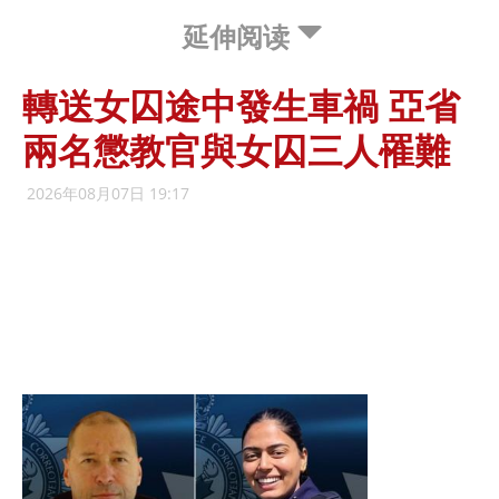
延伸阅读
轉送女囚途中發生車禍 亞省
兩名懲教官與女囚三人罹難
2026年08月07日 19:17