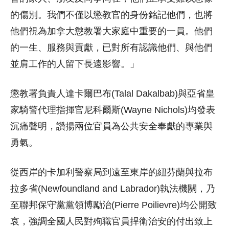
的傷別。我們不僅以懲教官的身份銘記他們，也將
他們視為加拿大懲教署大家庭中重要的一員。他們
的一生、服務與貢獻，已對所有認識他們、與他們
並肩工作的人留下長遠影響。」
懲教署負責人達卡爾巴布(Talal Dakalbab)與亞省皇
家騎警代理指揮官尼科爾斯(Wayne Nichols)均發表
沉痛聲明，讚揚兩位官員為公共安全奉獻的專業與
勇氣。
從西岸的卡加利警察局到遠至東岸的紐芬蘭與拉布
拉多省(Newfoundland and Labrador)執法機關，乃
至聯邦保守黨黨領博勵治(Pierre Poilievre)均公開致
哀，強調全國人民對殉職官員捍衛治安的付出致上