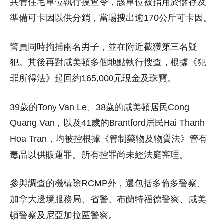
共管住宅單位執行搜查令，該單位被指用於儲存及
準備可卡因以供分銷，當場搜出逾170公斤可卡因。
警員同時拘捕兩名男子，並在附近截獲第三名疑
犯。其後再對咸美頓多個地點執行搜查，根據《犯
罪所得法》起回約165,000元現金及珠寶。
39歲的Tony Van Le、38歲的咸美頓居民Cong
Quang Van，以及41歲的Brantford居民Hai Thanh
Hoa Tran，均被控根據《管制藥物及物質法》管有
毒品以供販運罪。所有控罪尚未經法庭審理。
參與調查的機構除RCMP外，還包括多倫多警察、
加拿大邊境服務局、省警、布蘭特福德警察、咸美
頓警察及尼亞加拉區警察。