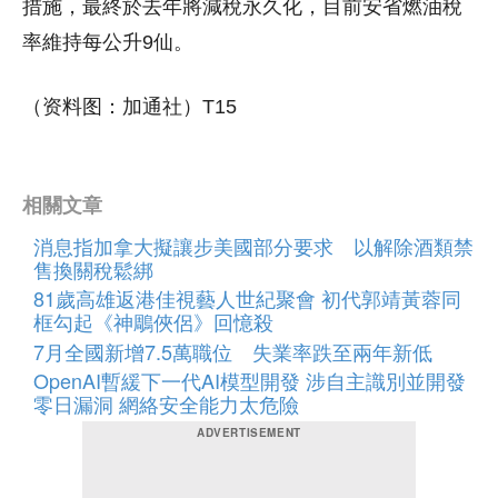
措施，最終於去年將減稅永久化，目前安省燃油稅
率維持每公升9仙。
（资料图：加通社）T15
相關文章
消息指加拿大擬讓步美國部分要求 以解除酒類禁
售換關稅鬆綁
81歲高雄返港佳視藝人世紀聚會 初代郭靖黃蓉同
框勾起《神鵰俠侶》回憶殺
7月全國新增7.5萬職位 失業率跌至兩年新低
OpenAI暫緩下一代AI模型開發 涉自主識別並開發
零日漏洞 網絡安全能力太危險