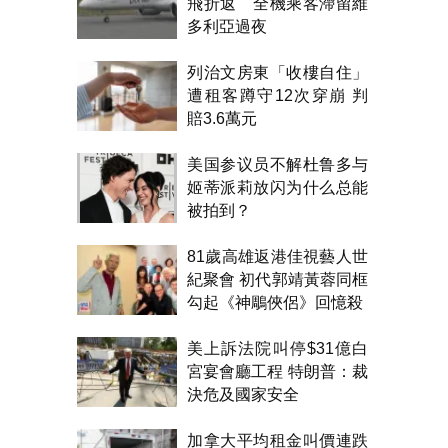
飛折返 全機乘客滯留維
多利亞過夜
列治文房東「收樓自住」
遭租客蹲守12次穿崩 判
賠3.6萬元
美国参议员不解杜鲁多与
姬蒂派莉放闪为什么总能
被拍到？
81歲高雄返港佳視藝人世
紀聚會 初代郭靖黃蓉同框
勾起《神鵰俠侶》回憶殺
美上訴法院叫停$31億白
宮宴會廳工程 特朗普：裁
決危及國家安全
加拿大平均租金叫價連跌