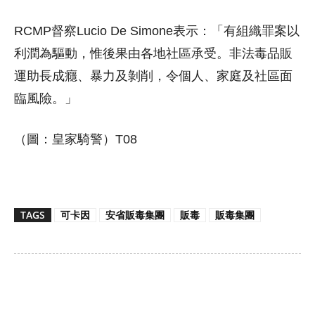
RCMP督察Lucio De Simone表示：「有組織罪案以
利潤為驅動，惟後果由各地社區承受。非法毒品販
運助長成癮、暴力及剝削，令個人、家庭及社區面
臨風險。」
（圖：皇家騎警）T08
TAGS
可卡因
安省販毒集團
販毒
販毒集團