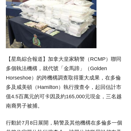
【星島綜合報道】加拿大皇家騎警（RCMP）聯同
多個執法機構，就代號「金馬蹄」（Golden
Horseshoe）的跨機構調查取得重大成果，在多倫
多及咸美頓（Hamilton）執行搜查令，起回估計市
值4.5百萬元的可卡因及約165,000元現金，三名越
南裔男子被捕。
行動於7月8日展開，騎警及其他機構在多倫多一個