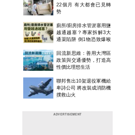
22個月 有大都會已見轉
勢
廁所/廚房排水管淤塞用鹽
越通越塞？專家拆解3大
通渠陷阱 倒1物恐致爆喉
漏水
回流新思維：善用大灣區
政策與交通優勢，打造高
性價比理想生活
聯邦售出10架退役軍機給
卑詩公司 將改裝成消防機
撲救山火