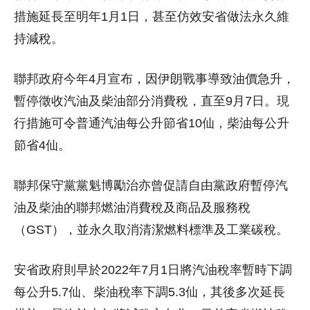
措施延長至明年1月1日，甚至仿效安省做法永久維
持減稅。
聯邦政府今年4月宣布，因伊朗戰事導致油價急升，
暫停徵收汽油及柴油部分消費稅，直至9月7日。現
行措施可令普通汽油每公升節省10仙，柴油每公升
節省4仙。
聯邦保守黨黨魁博勵治亦曾促請自由黨政府暫停汽
油及柴油的聯邦燃油消費稅及商品及服務稅
（GST），並永久取消清潔燃料標準及工業碳稅。
安省政府則早於2022年7月1日將汽油稅率暫時下調
每公升5.7仙、柴油稅率下調5.3仙，其後多次延長