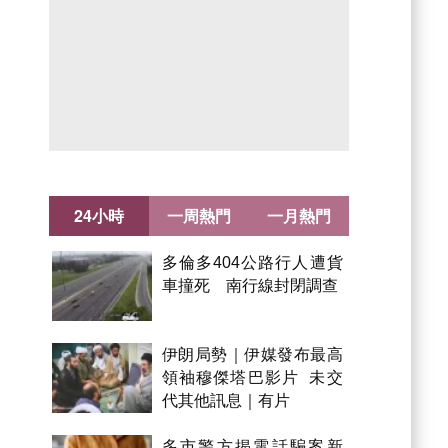
24小時
一周熱門
一月熱門
多倫多404公路行人遭貨
車撞死 南行線封閉調查
伊朗局勢｜伊媒發布最高
領袖穆傑塔巴影片 未交
代其他訊息｜有片
多市警方揭電話騙案新