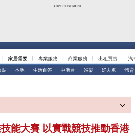
|
家居需要
|
專業服務
|
商業服務
|
出租買賣
|
汽
焦點
本地
生活百答
中港台
娛樂
好去處
體育
技能大賽 以實戰競技推動香港