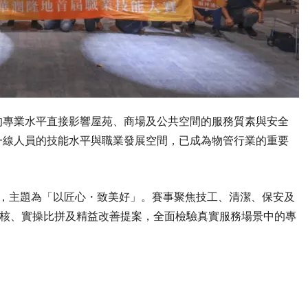
的專業水平直接影響屋苑、商場及公共空間的服務質素與安全
一線人員的技能水平與職業發展空間，已成為物管行業的重要
賽，主題為「以匠心・致美好」。賽事聚焦技工、清潔、保安及
考核、實操比拼及精益改善提案，全面檢驗真實服務場景中的專