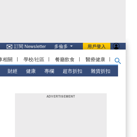
✉
訂閱 Newsletter
多倫多
用戶登入
車相關
|
學校/社區
|
餐廳飲食
|
醫療健康
|
財經
健康
專欄
超市折扣
雜貨折扣