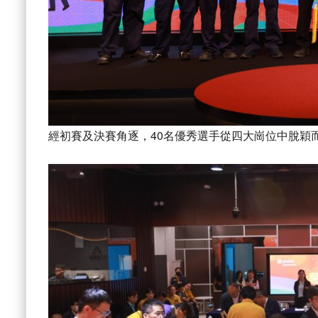
經初賽及決賽角逐，40名優秀選手從四大崗位中脫穎