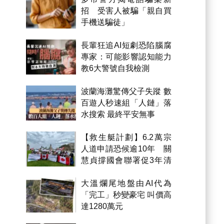
招 受害人被騙「親自買
手機送騙徒」
長輩狂追AI短劇恐陷腦腐
專家：可能影響認知能力
教6大警號自我檢測
波蘭海灘驚傳父子失蹤 數
百遊人秒速組「人鏈」落
水搜索 最終平安無事
【救生艇計劃】6.2萬宗
人道申請恐候逾10年 關
慧貞撐國會聯署促3年清
積壓
大溫爛尾地盤由AI代為
「完工」秒變豪宅 叫價高
達1280萬元