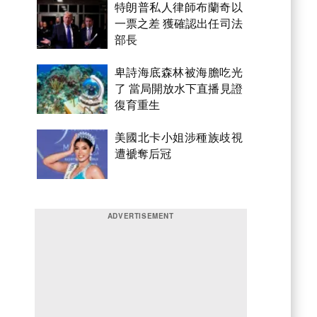
特朗普私人律師布蘭奇以
一票之差 獲確認出任司法
部長
卑詩海底森林被海膽吃光
了 當局開放水下直播見證
復育重生
美國北卡小姐涉種族歧視
遭褫奪后冠