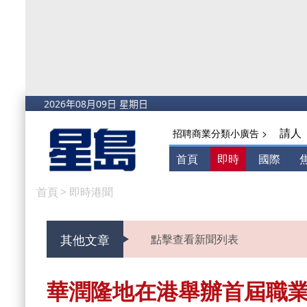
請人
招聘商業分類小廣告 >
首頁
即時
國際
首頁
>
即時港聞
其他文章
點擊查看新聞列表
華潤隆地在港舉辦首屆職業