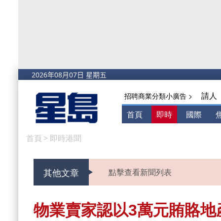
請人
招聘商業分類小廣告 >
首頁
即時
國際
首頁
>
即時港聞
其他文章
點擊查看新聞列表
物業賣家認以3萬元賄賂地產