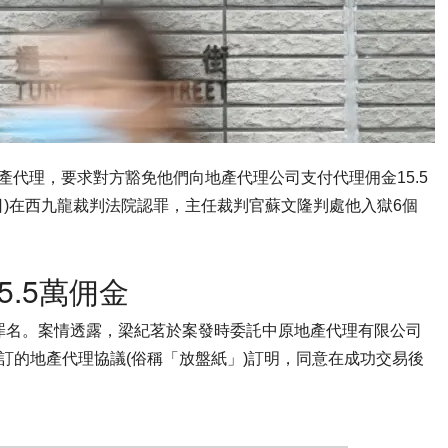
產代理，要求對方豁免他們向地產代理公司支付代理佣金15.5
日)在西九龍裁判法院認罪，主任裁判官蘇文隆判處他入獄6個
.5萬佣金
罪名。案情透露，梁紀茗於案發時委託中原地產代理有限公司
訂的地產代理協議(俗稱「放盤紙」)訂明，同意在成功交易後