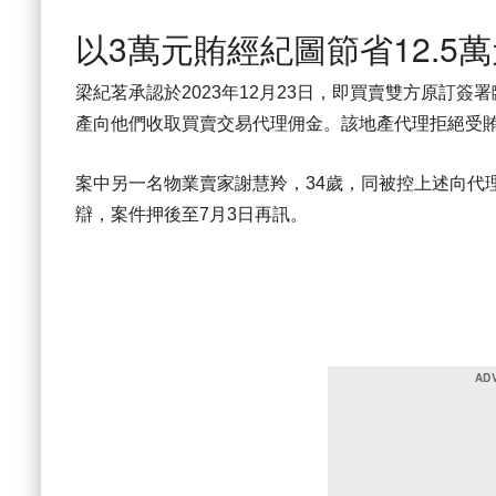
以3萬元賄經紀圖節省12.5
梁紀茗承認於2023年12月23日，即買賣雙方原訂
產向他們收取買賣交易代理佣金。該地產代理拒絕受
案中另一名物業賣家謝慧羚，34歲，同被控上述向代
辯，案件押後至7月3日再訊。