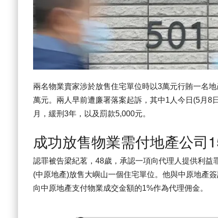
兩名物業賣家涉於放售住宅單位時以3萬元行賄一名地
萬元。兩人早前遭廉署落案起訴，其中1人今日(5月8
月，緩刑3年，以及罰款5,000元。
成功放售物業需付地產公司15
認罪被告梁紀茗，48歲，承認一項向代理人提供利益
(中原地產)放售大嶼山一個住宅單位。他與中原地產簽
向中原地產支付物業成交金額的1%作為代理佣金。