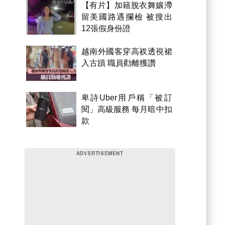
【有片】加籍脫衣舞孃滯
留美國路遇攔檢 被搜出
12張假身份證
越南外國客穿高衩透視裙
入古蹟 職員勸離獲讚
卑詩Uber用戶稱「被訂
閱」高級服務 每月暗中扣
款