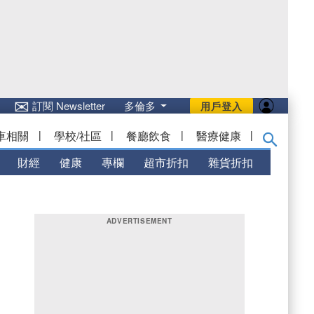
✉
訂閱 Newsletter
多倫多
用戶登入
車相關
|
學校/社區
|
餐廳飲食
|
醫療健康
|
財經
健康
專欄
超市折扣
雜貨折扣