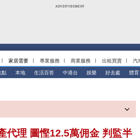
|
家居需要
|
專業服務
|
商業服務
|
出租買賣
|
汽
焦點
本地
生活百答
中港台
娛樂
好去處
體育
代理 圖慳12.5萬佣金 判監半