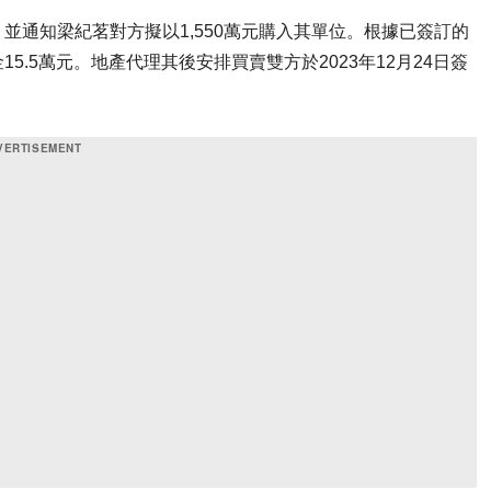
並通知梁紀茗對方擬以1,550萬元購入其單位。根據已簽訂的
.5萬元。地產代理其後安排買賣雙方於2023年12月24日簽