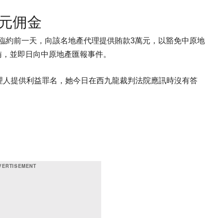
萬元佣金
簽署臨約前一天，向該名地產代理提供賄款3萬元，以豁免中原地
賄，並即日向中原地產匯報事件。
理人提供利益罪名，她今日在西九龍裁判法院應訊時沒有答