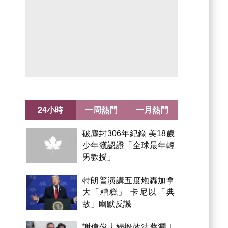
24小時
一周熱門
一月熱門
破塵封306年紀錄 美18歲
少年獲認證「全球最年輕
男教授」
特朗普演講五度炮轟加拿
大「糟糕」 卡尼以「典
故」幽默反譏
謝偉俊夫婦擬效法蔡瀾｜