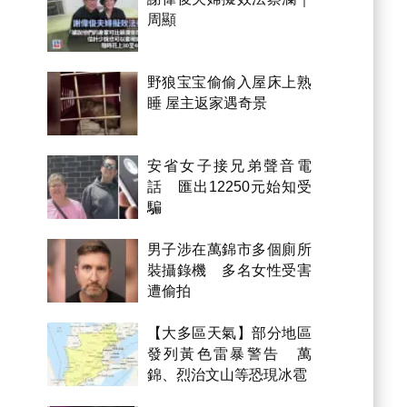
周顯
野狼宝宝偷偷入屋床上熟
睡 屋主返家遇奇景
安省女子接兄弟聲音電
話 匯出12250元始知受
騙
男子涉在萬錦市多個廁所
裝攝錄機 多名女性受害
遭偷拍
【大多區天氣】部分地區
發列黃色雷暴警告 萬
錦、烈治文山等恐現冰雹