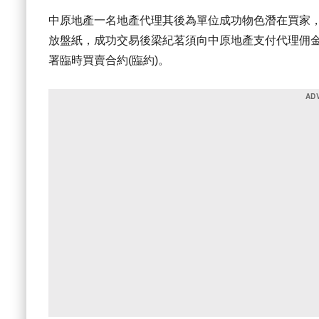
中原地產一名地產代理其後為單位成功物色潛在買家，
放盤紙，成功交易後梁紀茗須向中原地產支付代理佣金15
署臨時買賣合約(臨約)。