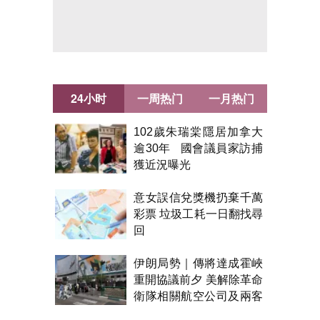
24小时
一周热门
一月热门
102歲朱瑞棠隱居加拿大
逾30年 國會議員家訪捕
獲近況曝光
意女誤信兌獎機扔棄千萬
彩票 垃圾工耗一日翻找尋
回
伊朗局勢｜傳將達成霍峽
重開協議前夕 美解除革命
衛隊相關航空公司及兩客
機制裁