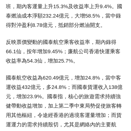
班，期內客運量上升15.3%及收益率上升9.4%。國
泰燃油成本淨額232.24億元，大增58.5%，當中錄
得對沖盈利8.78億元，抵銷部分燃油開支。
反映票價變動的國泰航空乘客收益率，期內錄得
66.1仙，按年增加9.45%；廉航公司香港快運乘客
收益率為54.3仙，增加25.7%。
國泰航空收益為620.49億元，增加24.8%，當中客
運收益432億元，多24.8%；而國泰貨運收入138億
元，增加23.9%。國泰指，核心的旅遊需求持續強
健帶動收益增加，加上第二季中東局勢促使旅客轉
用其他樞紐，令途經香港的過境客運量增加；而貨
運運力的需求持續殷切，尤其是網絡內的主要航