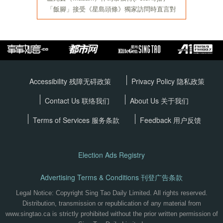
Accessibility 残障无碍政策
Privacy Policy
隐私政策
Contact Us 联络我们
About Us 关于我们
Terms of Services
服务条款
Feedback 用户反馈
Election Ads Registry
Advertising Terms & Conditions 刊登广告条款
Legal Notice: Copyright Sing Tao Daily Limited. All rights reserved.
Distribution, transmission or republication of any material from
www.singtao.ca is strictly prohibited without the prior written permission of