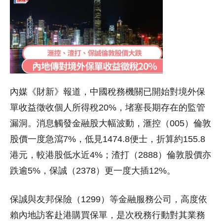
內媒《財新》報道，中國稅務機關已開始對境外保
單收益徵收個人所得稅20%，堵塞長期存在的監管
漏洞。消息觸發金融股大幅波動，滙控（005）倫敦
股價一度急瀉7%，低見1474.8便士，折算約155.8
港元，較港股低水近4%；渣打（2888）倫敦股價亦
跌逾5%，保誠（2378）更一度大插12%。
保誠與友邦保險（1299）等金融服務公司，高度依
賴內地訪客赴港購買保單，是次稅務行動對其業務