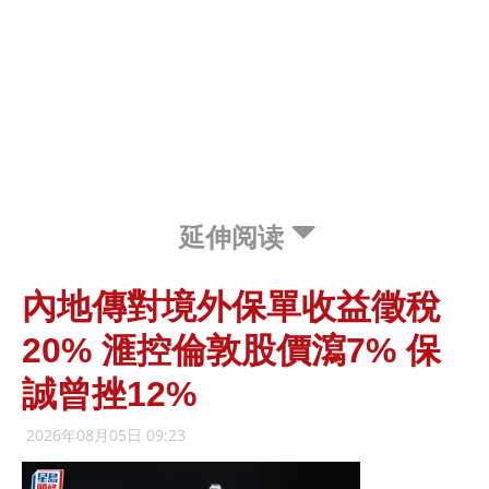
延伸阅读
內地傳對境外保單收益徵稅
20% 滙控倫敦股價瀉7% 保
誠曾挫12%
2026年08月05日 09:23