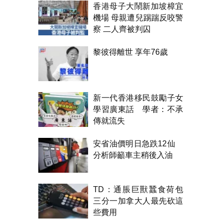
香港母子大鬧新加坡樟宜
機場 母親遭兒踢踹反咬警
察 二人齊被判囚
黎彼得離世 享年76歲
新一代香港移民鼓勵子女
學習廣東話 學者：不承
傳就流失
安省油價明日急跌12仙
分析師籲車主稍後入油
TD：通脹巨獸蠶食荷包
三分一加拿大人最先砍這
些費用