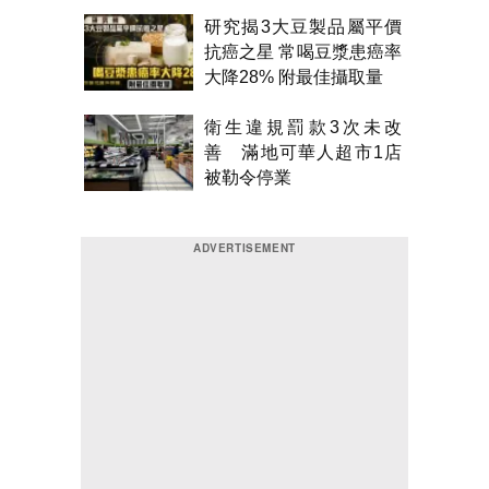
研究揭3大豆製品屬平價
抗癌之星 常喝豆漿患癌率
大降28% 附最佳攝取量
衛生違規罰款3次未改
善 滿地可華人超市1店
被勒令停業