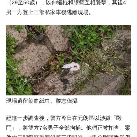
（29至50歲），以伸縮棍和膠籃互相襲擊，其後4
男一方登上三部私家車後逃離現場。
現場遺留染血紙巾。黎志偉攝
經進一步調查後，警方今日在元朗區以涉嫌「毆
鬥」，將雙方7名男子全部拘捕。他們正被扣查，案