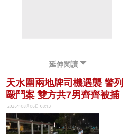
延伸閱讀
天水圍兩地牌司機遇襲 警列
毆鬥案 雙方共7男齊齊被捕
2026年08月06日 08:13