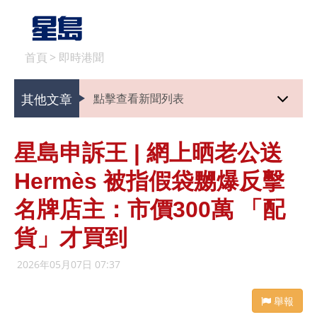
首頁
>
即時港聞
其他文章
點擊查看新聞列表
星島申訴王 | 網上晒老公送
Hermès 被指假袋嬲爆反擊
名牌店主：市價300萬 「配
貨」才買到
2026年05月07日 07:37
舉報