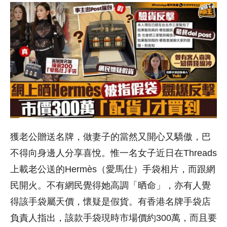
獲老公贈送名牌，做妻子的當然又開心又驕傲，巴
不得向身邊人分享喜悅。惟一名女子近日在Threads
上載老公送的Hermès（愛馬仕）手袋相片，而跟網
民開火。不有網民覺得她高調「晒命」，亦有人覺
得該手袋屬天價，懷疑是假貨。有香港名牌手袋店
負責人指出，該款手袋現時市場價約300萬，而且要