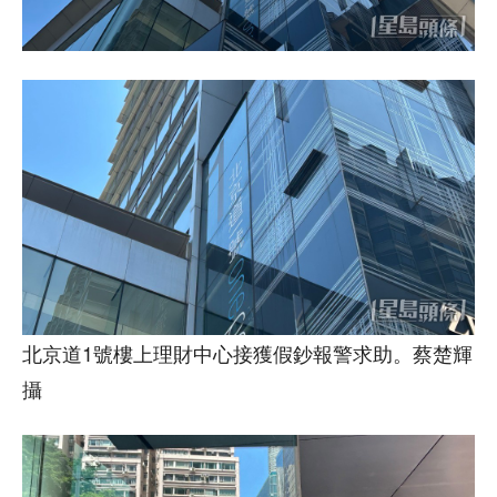
北京道1號樓上理財中心接獲假鈔報警求助。蔡楚輝
攝