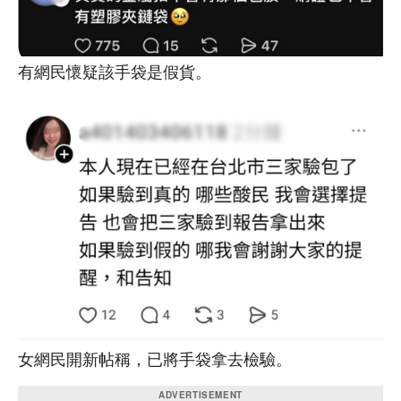
有網民懷疑該手袋是假貨。
女網民開新帖稱，已將手袋拿去檢驗。