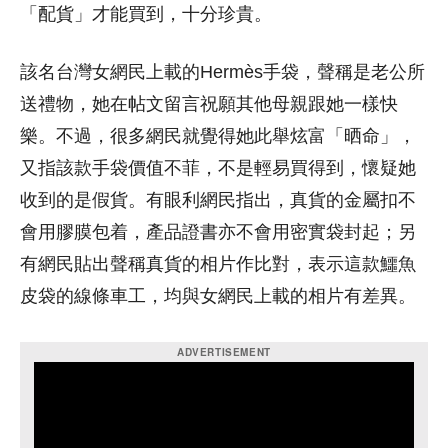
「配貨」才能買到，十分珍貴。
該名台灣女網民上載的Hermès手袋，聲稱是老公所
送禮物，她在帖文留言祝願其他母親跟她一樣快
樂。不過，很多網民就覺得她此舉炫富「晒命」，
又指該款手袋價值不菲，不是輕易買得到，懷疑她
收到的是假貨。有眼利網民指出，真貨的金屬扣不
會用膠膜包着，產品證書亦不會用密實袋封起；另
有網民貼出聲稱真貨的相片作比對，表示這款鱷魚
皮袋的線條車工，均與女網民上載的相片有差異。