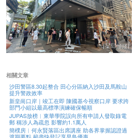
相關文章
沙田警區8.30起整合 田心分區納入沙田及馬鞍山
提升警政效率
新皇崗口岸｜竣工在即 陳國基今視察口岸 要求跨
部門小組以最高標準演練確保暢順
JUPAS放榜︱東華學院誤向所有申請人發取錄電
郵 稱涉人為疏忽 影響約1.1萬人
簡樸房︱何永賢落區出席講座 助各界掌握認證過
渡期要點 籲盡快登記享早鳥優惠