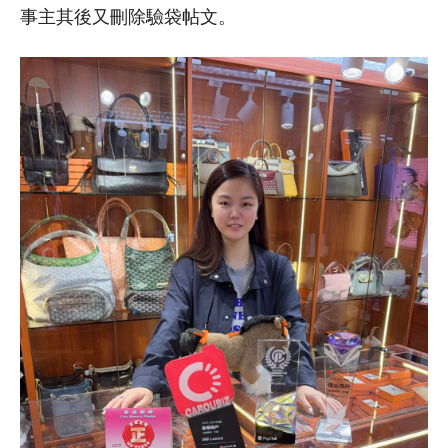
事主其後又刪除驗袋帖文。