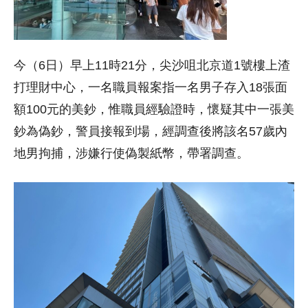
今（6日）早上11時21分，尖沙咀北京道1號樓上渣
打理財中心，一名職員報案指一名男子存入18張面
額100元的美鈔，惟職員經驗證時，懷疑其中一張美
鈔為偽鈔，警員接報到場，經調查後將該名57歲內
地男拘捕，涉嫌行使偽製紙幣，帶署調查。