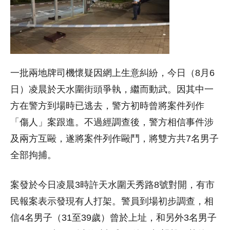
一批兩地牌司機懷疑因網上生意糾紛，今日（8月6
日）凌晨於天水圍街頭爭執，繼而動武。因其中一
方在警方到場時已逃去，警方初時曾將案件列作
「傷人」案跟進。不過經調查後，警方相信事件涉
及兩方互毆，遂將案件列作毆鬥，將雙方共7名男子
全部拘捕。
案發於今日凌晨3時許天水圍天秀路8號對開，有市
民報案表示發現有人打架。警員到場初步調查，相
信4名男子（31至39歲）曾於上址，和另外3名男子