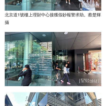
北京道1號樓上理財中心接獲假鈔報警求助。蔡楚輝
攝