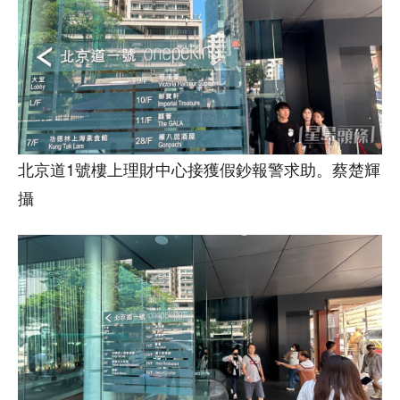
北京道1號樓上理財中心接獲假鈔報警求助。蔡楚輝
攝