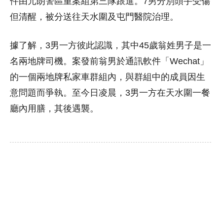
件由元朗警區重案組第三隊跟進。7男分別頭手受傷
但清醒，被分送往天水圍及屯門醫院治理。
據了解，3男一方彼此認識，其中45歲翁姓男子是一
名兩地牌司機。案發前翁男於通訊軟件「Wechat」
的一個兩地牌私家車群組內，與群組中的成員因生
意問題而爭執。至今日凌晨，3男一方在天水圍一餐
廳內用膳，其後遇襲。