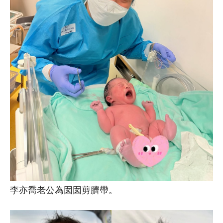
李亦喬老公為囡囡剪臍帶。