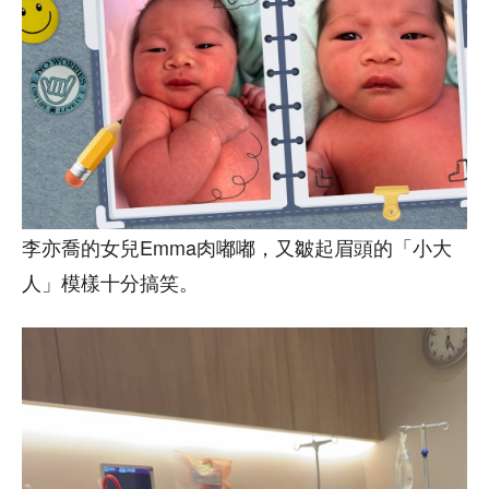
李亦喬的女兒Emma肉嘟嘟，又皺起眉頭的「小大
人」模樣十分搞笑。