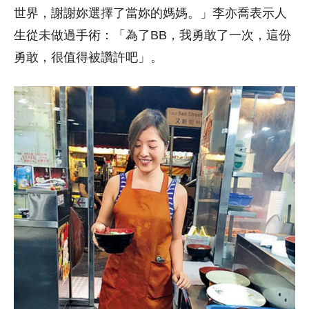
世界，謝謝妳選擇了當妳的媽媽。」李亦喬表示人
生從未做過手術：「為了BB，我勇敢了一次，這份
勇敢，很值得被讚許吧」。