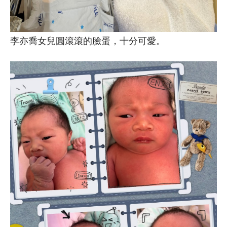
李亦喬女兒圓滾滾的臉蛋，十分可愛。