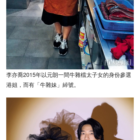
李亦喬2015年以元朗一間牛雜檔太子女的身份參選
港姐，而有「牛雜妹」綽號。