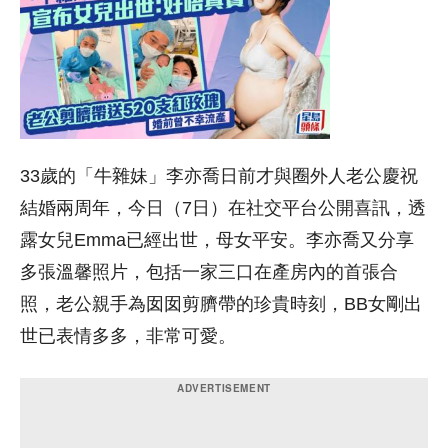
33歲的「牛雜妹」李亦喬日前才與圈外人老公慶祝
結婚兩周年，今日（7日）在社交平台公開喜訊，透
露女兒Emma已經出世，母女平安。李亦喬又分享
多張溫馨照片，包括一家三口在產房內的首張合
照，老公親手為囡囡剪臍帶的珍貴時刻，BB女剛出
世已表情多多，非常可愛。