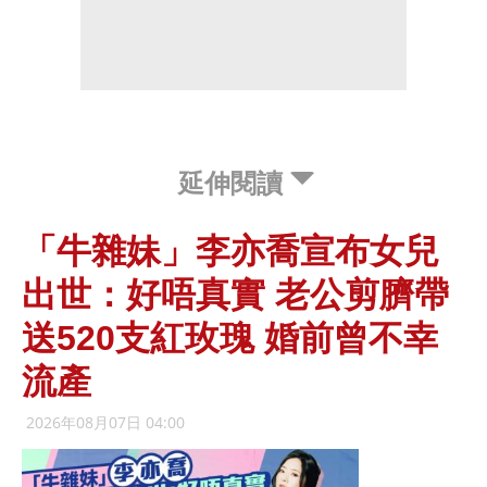
延伸閱讀
「牛雜妹」李亦喬宣布女兒
出世：好唔真實 老公剪臍帶
送520支紅玫瑰 婚前曾不幸
流產
2026年08月07日 04:00