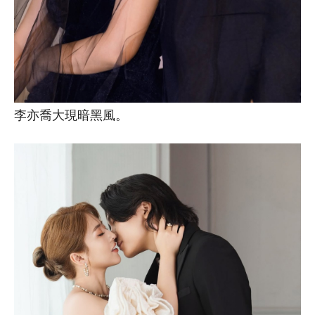
李亦喬大現暗黑風。