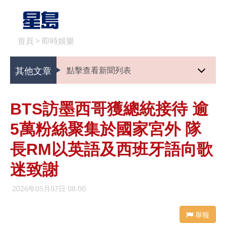
首頁
>
即時娛樂
其他文章
點擊查看新聞列表
BTS訪墨西哥獲總統接待 逾
5萬粉絲聚集於國家宮外 隊
長RM以英語及西班牙語向歌
迷致謝
2026年05月07日 08:00
舉報