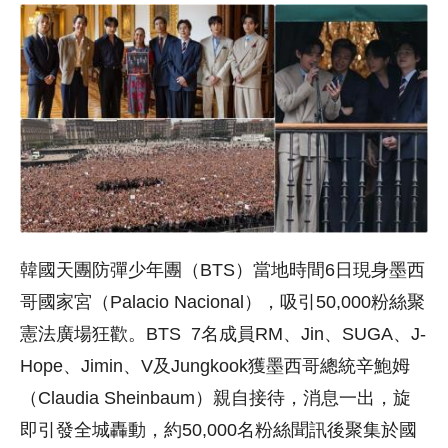
韓國天團防彈少年團（BTS）當地時間6日現身墨西
哥國家宮（Palacio Nacional），吸引50,000粉絲聚
憲法廣場狂歡。BTS 7名成員RM、Jin、SUGA、J-
Hope、Jimin、V及Jungkook獲墨西哥總統辛鮑姆
（Claudia Sheinbaum）親自接待，消息一出，旋
即引發全城轟動，約50,000名粉絲聞訊後聚集於國