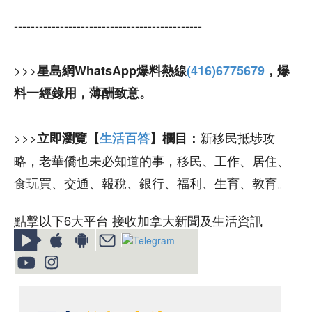
---------------------------------------------
>>>
星島網WhatsApp爆料熱線
(416)6775679
，爆
料一經錄用，薄酬致意。
>>>
新移民抵埗攻
立即瀏覽【
生活百答
】欄目：
略，老華僑也未必知道的事，移民、工作、居住、
食玩買、交通、報稅、銀行、福利、生育、教育。
點擊以下6大平台 接收加拿大新聞及生活資訊