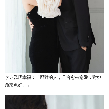
李亦喬晒幸福：「跟對的人，只會愈來愈愛，對她
愈來愈好。」