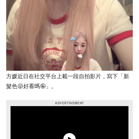
方媛近日在社交平台上載一段自拍影片，寫下「新
髮色😜好看嗎🤪」。