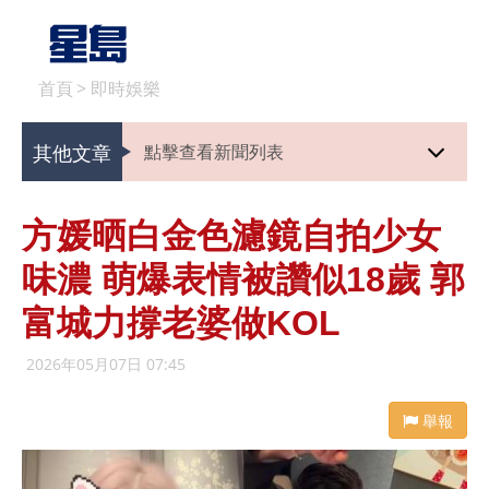
首頁
>
即時娛樂
其他文章
點擊查看新聞列表
方媛晒白金色濾鏡自拍少女
味濃 萌爆表情被讚似18歲 郭
富城力撐老婆做KOL
2026年05月07日 07:45
舉報