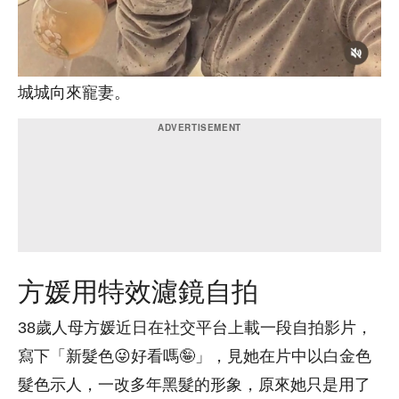
城城向來寵妻。
方媛用特效濾鏡自拍
38歲人母方媛近日在社交平台上載一段自拍影片，
寫下「新髮色😜好看嗎🤪」，見她在片中以白金色
髮色示人，一改多年黑髮的形象，原來她只是用了