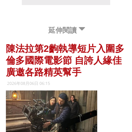
延伸閱讀
陳法拉第2齣執導短片入圍多
倫多國際電影節 自誇人緣佳
廣邀各路精英幫手
2026年08月06日 06:15