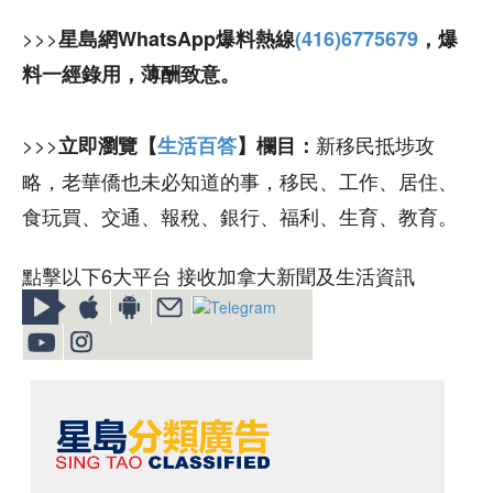
>>>
星島網WhatsApp爆料熱線
(416)6775679
，爆
料一經錄用，薄酬致意。
>>>
新移民抵埗攻
立即瀏覽【
生活百答
】欄目：
略，老華僑也未必知道的事，移民、工作、居住、
食玩買、交通、報稅、銀行、福利、生育、教育。
點擊以下6大平台 接收加拿大新聞及生活資訊