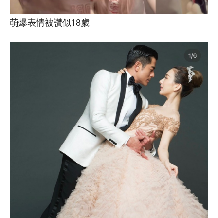
萌爆表情被讚似18歲