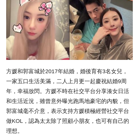
方媛和郭富城於2017年結婚，婚後育有3名女兒，
一家五口生活美滿，二人上月更一起慶祝結婚9周
年，幸福放閃。方媛不時在社交平台分享湊女日活
和生活近況，雖曾意外曝光跑馬地豪宅的内貌，但
郭富城毫不介意，表示支持方媛積極經營社交平台
做KOL，認為太太除了照顧小朋友，也可有自己的
理想。