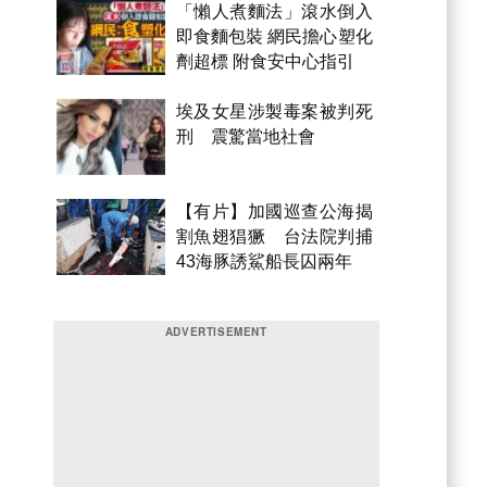
「懶人煮麵法」滾水倒入
即食麵包裝 網民擔心塑化
劑超標 附食安中心指引
埃及女星涉製毒案被判死
刑 震驚當地社會
【有片】加國巡查公海揭
割魚翅猖獗 台法院判捕
43海豚誘鯊船長囚兩年