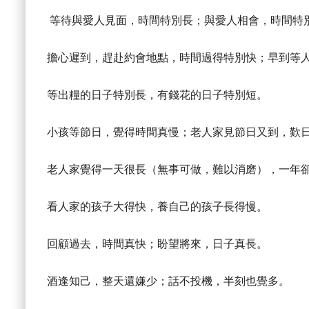
等待與愛人見面，時間特別長；與愛人相會，時間特
擔心遲到，趕赴約會地點，時間過得特別快；早到等
等出糧的日子特別長，有錢花的日子特別短。
小孩等節日，覺得時間真慢；老人家見節日又到，歎
老人家覺得一天很長（無事可做，難以消磨），一年
看人家的孩子大得快，養自己的孩子長得慢。
回顧過去，時間真快；盼望將來，日子真長。
酒逢知己，整天還嫌少；話不投機，半刻也覺多。