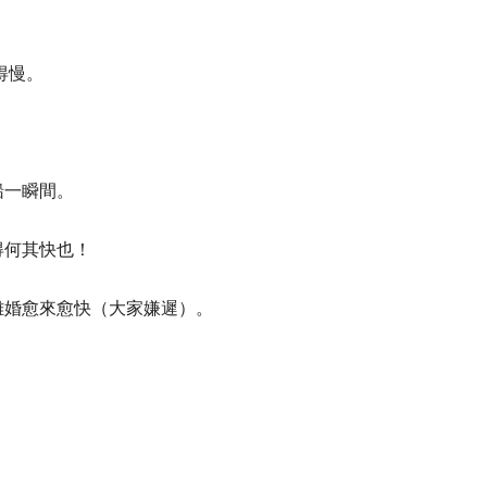
得慢。
。
船一瞬間。
得何其快也！
離婚愈來愈快（大家嫌遲）。