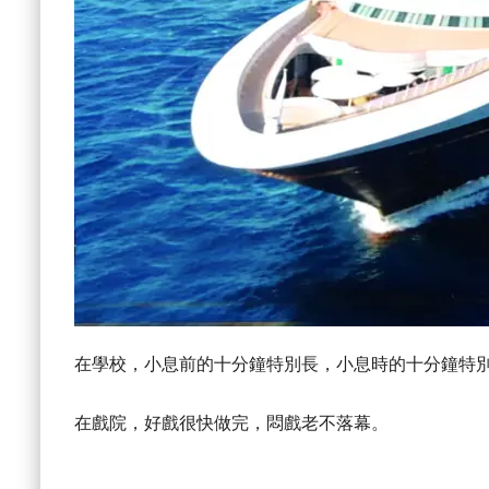
在學校，小息前的十分鐘特別長，小息時的十分鐘特
在戲院，好戲很快做完，悶戲老不落幕。