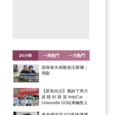
24小時
一周熱門
一月熱門
謝偉俊夫婦擬效法蔡瀾｜
周顯
【星島街訪】萬錦下周大
規模封路迎IndyCar
Unionville GO站車輛禁入
煮食爐安裝3日爆玻璃爐