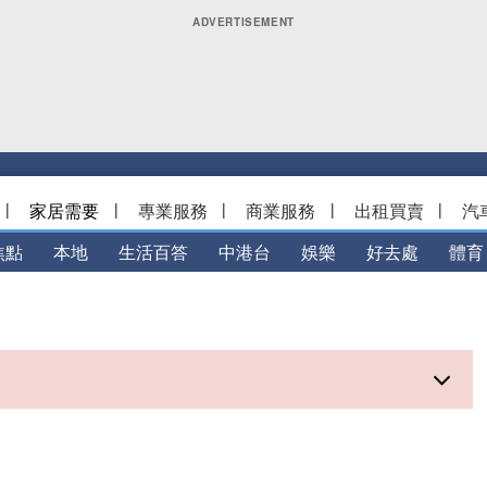
|
家居需要
|
專業服務
|
商業服務
|
出租買賣
|
汽
焦點
本地
生活百答
中港台
娛樂
好去處
體育