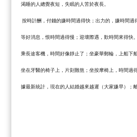
渴睡的人總覺夜短，失眠的人苦於夜長。
按時計酬，付錢的嫌時間過得快；出力的，嫌時間過
等好消息，恨時間過得慢；迎壞際遇，歎時間來得快
乘長途客機，時間好像靜止了；坐豪華郵輪，上船下
坐在牙醫的椅子上，片刻難熬；坐按摩椅上，時間過
據最新統計，現在的人結婚越來越遲（大家嫌早）；