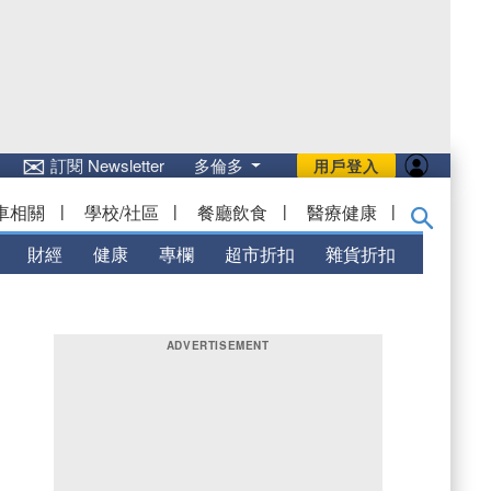
✉
訂閱 Newsletter
多倫多
用戶登入
車相關
|
學校/社區
|
餐廳飲食
|
醫療健康
|
財經
健康
專欄
超市折扣
雜貨折扣