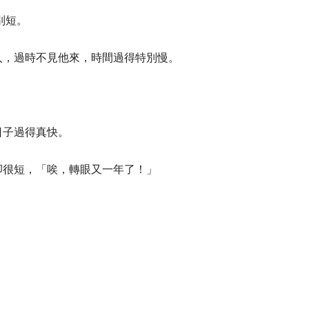
別短。
人，過時不見他來，時間過得特別慢。
日子過得真快。
卻很短，「唉，轉眼又一年了！」