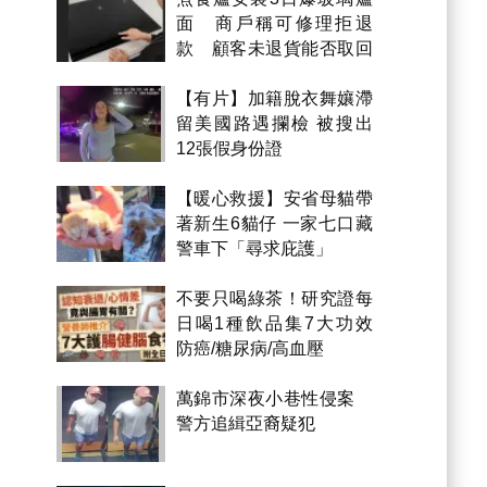
面 商戶稱可修理拒退
款 顧客未退貨能否取回
金錢？
【有片】加籍脫衣舞孃滯
留美國路遇攔檢 被搜出
12張假身份證
【暖心救援】安省母貓帶
著新生6貓仔 一家七口藏
警車下「尋求庇護」
不要只喝綠茶！研究證每
日喝1種飲品集7大功效
防癌/糖尿病/高血壓
萬錦市深夜小巷性侵案
警方追緝亞裔疑犯