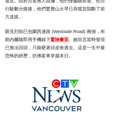
逼近。由於沿途無人阻攔，他們便繼續前進。然而
行駛數分鐘後，他們驚覺山火早已吞噬並阻斷了前
方道路。
眼見烈焰已包圍西邊路 (Westside Road) 兩側，布
朗內爾隨即用手機錄下
驚險畫面
。她坦言當時發現
已無法回頭，只能硬著頭皮衝過去。這是一生中最
恐怖的經歷，彷彿駕車穿越末日。