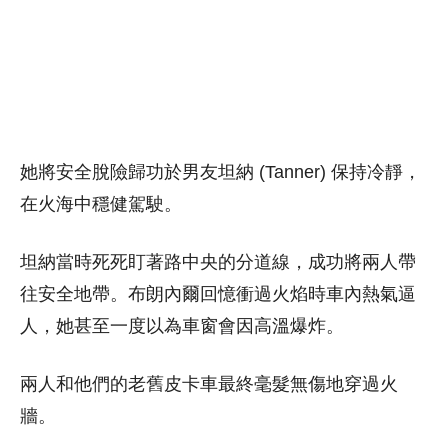
她將安全脫險歸功於男友坦納 (Tanner) 保持冷靜，
在火海中穩健駕駛。
坦納當時死死盯著路中央的分道線，成功將兩人帶
往安全地帶。布朗內爾回憶衝過火焰時車內熱氣逼
人，她甚至一度以為車窗會因高溫爆炸。
兩人和他們的老舊皮卡車最終毫髮無傷地穿過火
牆。