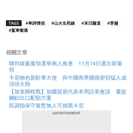
TAGS
#卑詩情侶
#山火生死線
#末日隧道
#穿越
#駕車衝過
相關文章
聯邦綠黨黨領選舉兩人角逐 11月14日選出新黨
領
卡尼物色新駐華大使 與中國商界關係密切猛人成
頂頭大熱
【加美關稅戰】加國貿易代表本周訪美會談 重提
鋼鋁出口配額方案
民調指保守黨暫無人可挑戰卡尼