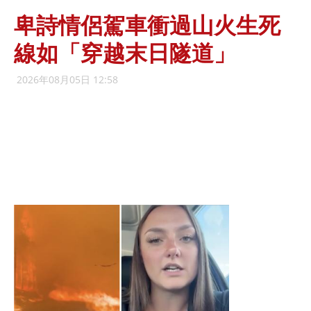
卑詩情侶駕車衝過山火生死
線如「穿越末日隧道」
2026年08月05日 12:58