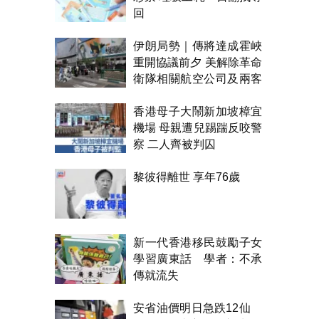
回
伊朗局勢｜傳將達成霍峽
重開協議前夕 美解除革命
衛隊相關航空公司及兩客
機制裁
香港母子大鬧新加坡樟宜
機場 母親遭兒踢踹反咬警
察 二人齊被判囚
黎彼得離世 享年76歲
新一代香港移民鼓勵子女
學習廣東話 學者：不承
傳就流失
安省油價明日急跌12仙