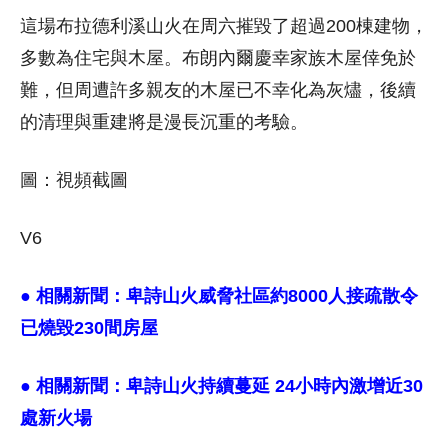
這場布拉德利溪山火在周六摧毀了超過200棟建物，
多數為住宅與木屋。布朗內爾慶幸家族木屋倖免於
難，但周遭許多親友的木屋已不幸化為灰燼，後續
的清理與重建將是漫長沉重的考驗。
圖：視頻截圖
V6
● 相關新聞：
卑詩山火威脅社區約8000人接疏散令
已燒毀230間房屋
● 相關新聞：
卑詩山火持續蔓延 24小時內激增近30
處新火場