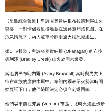
【星島綜合報道】卑詩省奧肯納根布拉德利溪山火
突襲，一對情侶被迫撤離並在邊路遭烈焰包圍。在
危急情況下，兩人駕車冷靜衝過火牆死裡逃生。
據CTV報道，卑詩省奧肯納根 (Okanagan) 的布拉
德利溪 (Bradley Creek) 山火於周六爆發。
當地居民布朗內爾 (Avery Brownell) 當時與男友正
待在家族的度假木屋中。布朗內爾表示火勢當時開
始蔓延下山，他們隨即決定必須立刻返回鎮上。
他們驅車前往弗農 (Vernon) 市區，此時火焰正步步