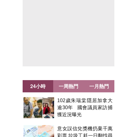
24小時
一周熱門
一月熱門
102歲朱瑞棠隱居加拿大
逾30年 國會議員家訪捕
獲近況曝光
意女誤信兌獎機扔棄千萬
彩票 垃圾工耗一日翻找尋