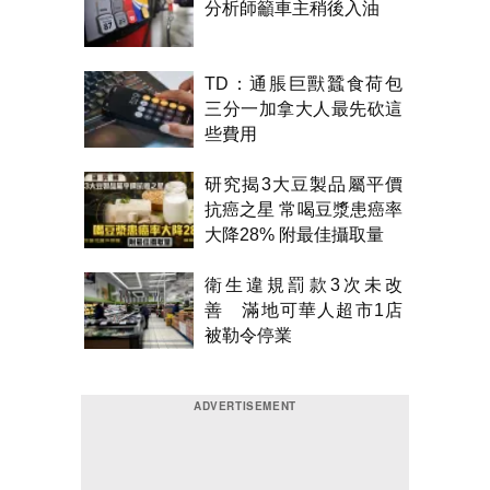
分析師籲車主稍後入油
TD：通脹巨獸蠶食荷包
三分一加拿大人最先砍這
些費用
研究揭3大豆製品屬平價
抗癌之星 常喝豆漿患癌率
大降28% 附最佳攝取量
衛生違規罰款3次未改
善 滿地可華人超市1店
被勒令停業