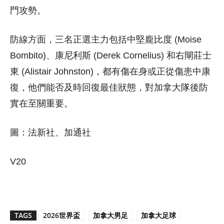
門攻勢。
防線方面，三名正選主力包括中堅龐比度 (Moise
Bombito)、康尼利斯 (Derek Cornelius) 和右閘莊士
東 (Alistair Johnston)，都有傷在身或正從傷患中康
復，他們能否及時回復最佳狀態，對加拿大隊後防
實在至關重要。
圖：法新社、加通社
V20
TAGS
2026世界盃
加拿大男足
加拿大足球