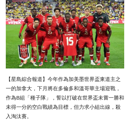
【星島綜合報道】今年作為加美墨世界盃東道主之
一的加拿大，下月將在多倫多和溫哥華主場迎戰，
作為B組「種子隊」，誓以打破在世界盃未嘗一勝和
未得一分的空白戰績為目標，但力求小組出線，殺
入淘汰賽。