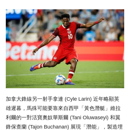
加拿大鋒線另一射手拿連 (Cyle Larin) 近年略顯英
雄遲暮，馬殊可能要靠來自西甲「黃色潛艇」維拉
利爾的一對活寶奧奴華斯爾 (Tani Oluwaseyi) 和翼
鋒保查蘭 (Tajon Buchanan) 展現「潛能」，製造埋