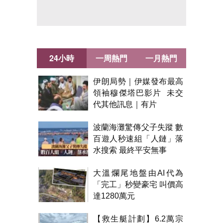
24小時
一周熱門
一月熱門
伊朗局勢｜伊媒發布最高
領袖穆傑塔巴影片 未交
代其他訊息｜有片
波蘭海灘驚傳父子失蹤 數
百遊人秒速組「人鏈」落
水搜索 最終平安無事
大溫爛尾地盤由AI代為
「完工」秒變豪宅 叫價高
達1280萬元
【救生艇計劃】6.2萬宗