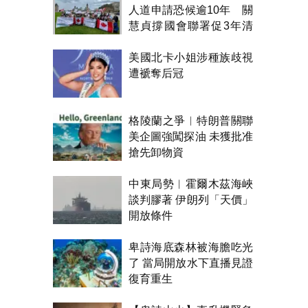
人道申請恐候逾10年 關
慧貞撐國會聯署促3年清
積壓
美國北卡小姐涉種族歧視
遭褫奪后冠
格陵蘭之爭︱特朗普關聯
美企圖強闖探油 未獲批准
搶先卸物資
中東局勢︱霍爾木茲海峽
談判膠著 伊朗列「天價」
開放條件
卑詩海底森林被海膽吃光
了 當局開放水下直播見證
復育重生