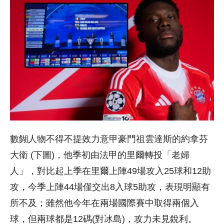
數餬人物不得不提效力意甲豪門祖雲達斯的約拿芬
大衛 (下圖)，他季初由法甲的里爾轉投「老婦
人」，對比起上季在里爾上陣49場攻入25球和12助
攻，今季上陣44場僅交出8入球5助攻，表現明顯有
所不及；雖然他今年在兩場國際賽中取得兩個入
球，但兩球都是12碼(對冰島)，攻力未見銳利。