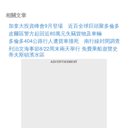
相關文章
加拿大投資峰會9月登場 近百全球巨頭聚多倫多
皮爾區警方起回近80萬元失竊貨物及車輛
多倫多404公路行人遭貨車撞死 南行線封閉調查
列治文海事節8/22周末兩天舉行 免費乘船遊覽史
蒂夫斯頓濱水區