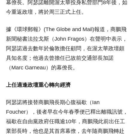
幕僚長。阿瑟諾離開渥太華投身私營部門8年後，如
今重返政壇，將於周三正式上任。
據《環球郵報》(The Globe and Mail)報道，商鵬飛
新聞秘書法拉戈斯（John Fragos）在聲明中表示，
阿瑟諾過去數年於倫敦擔任顧問，在渥太華政壇頗
具知名度；他過去曾擔任已故前交通部長加諾
（Marc Garneau）的幕僚長。
上任適逢政壇重心轉向經濟
阿瑟諾將接替商鵬飛長期心腹福歇（Ian
Foucher），後者早在今年春季便已釋出離職訊號，
福歇在自由黨政府任職逾10年，商鵬飛此前出任工
業部長時，他也是其首席幕僚，去年隨商鵬飛轉赴