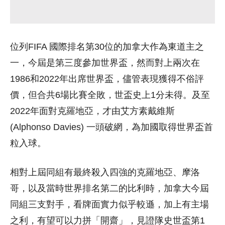
位列FIFA 國際排名第30位的加拿大作為東道主之
一，今屆是第三度參加世界盃，然而對上兩次在
1986和2022年出席世界盃，儘管表現獲得不俗評
價，但合共6場比賽全敗，世盃史上1分未得。及至
2022年面對克羅地亞，才由艾方素戴維斯
(Alphonso Davies) 一頭破網，為加國取得世界盃首
粒入球。
相對上屆同組有最終殺入四強的克羅地亞、摩洛
哥，以及當時世界排名第二的比利時，加拿大今屆
同組三支對手，看牌面實力似乎較遜，加上有主場
之利，有望可以力拼「開齋」，見證隊史世盃第1