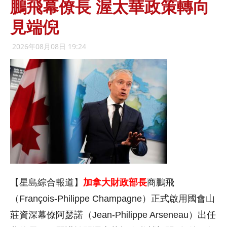
鵬飛幕僚長 渥太華政策轉向
見端倪
2026年08月08日 19:24
【星島綜合報道】
加拿大財政部長
商鵬飛
（François-Philippe Champagne）正式啟用國會山
莊資深幕僚阿瑟諾（Jean-Philippe Arseneau）出任