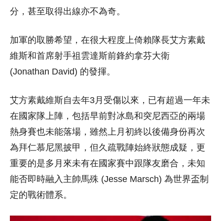
分，甚至取得出線亦不為奇。
加軍的取勝希望，在很大程度上倚賴隊長艾方素戴
維斯和首席射手祖雲達斯前鋒約拿芬大衛
(Jonathan David) 的發揮。
艾方素戴維斯自去年3月受傷以來，已有超過一年未
在國家隊上陣，包括早前對冰島和突尼西亞的兩場
熱身賽也未能落場，雖然上月初終以後備身份再次
為拜仁慕尼黑披甲，但久疏戰陣始終狀態成疑，更
重要的是多月來未有在國家賽中跟隊友磨合，未知
能否即時融入主帥馬殊 (Jesse Marsch) 為世界盃制
定的戰術體系。