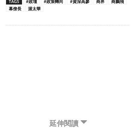
TAGS
#政壇
#政策轉向
#資深高參
商界
商鵬飛
幕僚長
渥太華
延伸閱讀