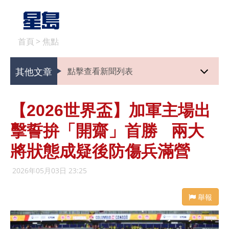
首頁
>
焦點
其他文章
點擊查看新聞列表
【2026世界盃】加軍主場出
擊誓拚「開齋」首勝 兩大
將狀態成疑後防傷兵滿營
2026年05月03日 23:25
舉報