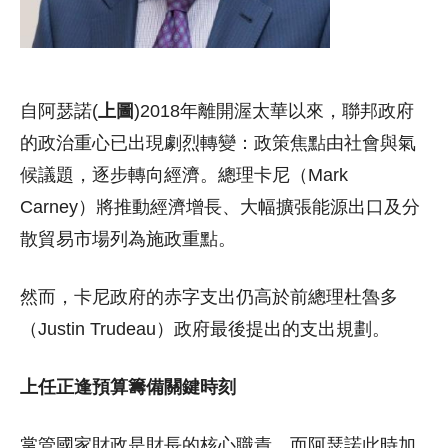
自阿瑟諾(
上圖
)2018年離開渥太華以來，聯邦政府
的政治重心已出現劇烈轉變：政策焦點由社會與氣
候議題，逐步轉向經濟。總理卡尼（Mark
Carney）將推動經濟增長、大幅擴張能源出口及分
散貿易市場列為施政重點。
然而，卡尼政府的赤字支出仍高於前總理杜魯多
（Justin Trudeau）政府最後提出的支出規劃。
上任正逢預算籌備關鍵時刻
掌管國家財政是財長的核心職責，而阿瑟諾此時加