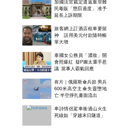
加國法官裁定遣返重罪難
民毒販「懲罰過度」 准予
延長上訴期限
旅客網上訂酒店租車要留
神 誤用美元付款隨時帳
單大增
泰國女公務員「濃妝」開
會照爆紅 疑P圖太重手惹
議 當事人霸氣回應
有片｜俄羅斯傘兵節 男兵
600米高空主傘失靈墮地
亡 半空掙扎畫面流出
卑詩情侶駕車衝過山火生
死線如「穿越末日隧道」