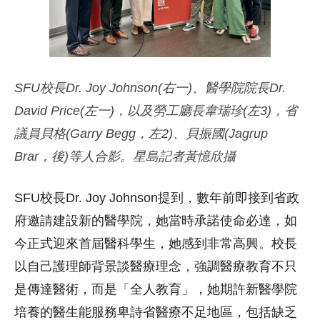
SFU校長Dr. Joy Johnson(右一)、醫學院院長
Dr.
David Price(左一)，以及勞工廳長韋瑞珍(左3)，省
議員貝格(Garry Begg，左2)、貝振國(Jagrup
Brar，後)等人合影。星島記者黃憶欣攝
SFU校長Dr. Joy Johnson提到，數年前即接到省政
府邀請建設新的醫學院，她當時承諾使命必達，如
今正式迎來首屆醫科學生，她感到非常高興。校長
以自己護理師背景談醫療理念，強調醫療教育不只
是傳達醫術，而是「全人教育」，她期許新醫學院
培養的醫生能服務卑詩省醫療不足地區，包括缺乏