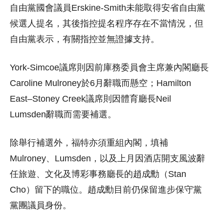
自由黨國會議員Erskine-Smith未能取得安省自由黨
候選人提名，其後指控提名程序存在不當情況，但
自由黨表示，有關指控並無證據支持。
York-Simcoe議席則因前庫務委員會主席兼內閣廳長
Caroline Mulroney於6月辭職而懸空；Hamilton
East–Stoney Creek議席則因體育廳長Neil
Lumsden辭職而需要補選。
除舉行補選外，福特亦須重組內閣，填補
Mulroney、Lumsden，以及上月因酒店開支風波辭
任旅遊、文化及博彩事務廳長的趙成勳（Stan
Cho）留下的職位。趙成勳目前仍保留進步保守黨
黨團議員身份。