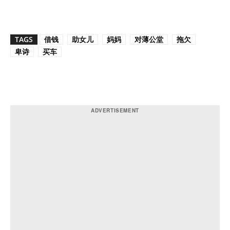
TAGS
借钱
助女儿
妈妈
对薄公堂
拖欠
卑诗
买车