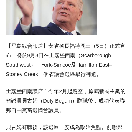
【星島綜合報道】安省省長福特周三（5日）正式宣
布，將於9月3日在士嘉堡西南（Scarborough
Southwest）、York-Simcoe及Hamilton East–
Stoney Creek三個省議會選區舉行補選。
士嘉堡西南議席自今年2月起懸空，原屬新民主黨的
省議員貝古姆（Doly Begum）辭職後，成功代表聯
邦自由黨當選國會議員。
貝古姆辭職後，該選區一度成為政治焦點。前聯邦