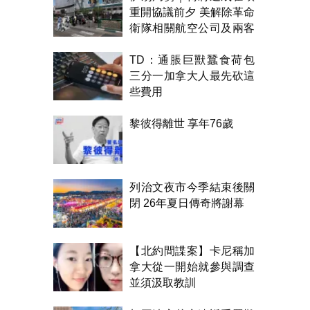
重開協議前夕 美解除革命
衛隊相關航空公司及兩客
機制裁
TD：通脹巨獸蠶食荷包
三分一加拿大人最先砍這
些費用
黎彼得離世 享年76歲
列治文夜市今季結束後關
閉 26年夏日傳奇將謝幕
【北約間諜案】卡尼稱加
拿大從一開始就參與調查
並須汲取教訓