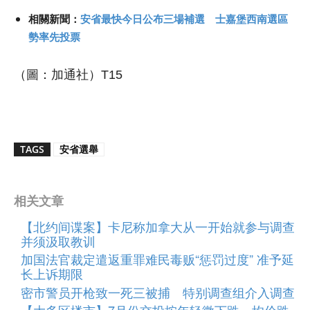
相關新聞：
安省最快今日公布三場補選 士嘉堡西南選區
勢率先投票
（圖：加通社）T15
TAGS
安省選舉
相关文章
【北约间谍案】卡尼称加拿大从一开始就参与调查
并须汲取教训
加国法官裁定遣返重罪难民毒贩“惩罚过度” 准予延
长上诉期限
密市警员开枪致一死三被捕 特别调查组介入调查