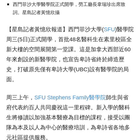
西門菲沙大學醫學院正式開學，
勞工廳長韋瑞珍出席致
詞。星島記者黃憶欣攝
【星島記者黃憶欣報道】
西門菲沙大學(
SFU
)醫學院
周三(5日)正式開學，首批48名醫科生在素里校區全
新大樓的空間展開第一堂課。這是加拿大西部近60
年來創設的新醫學院，也宣告卑詩省終於締造歷
史，打破原先僅有卑詩大學(UBC)設有醫學院的局
面。
周三上午，
SFU Stephens Family醫學院
師生與省
府代表約百人共同慶祝這一里程碑。新入學的醫科
生將修讀以加強基本醫療為目標的課程，接受以團
隊為本及以人為中心的醫療培訓，為卑詩省各地多
元社區提供服務。