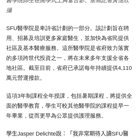
醫學院師生在開學式上興奮合影。星島記者黃憶欣
攝
SFU醫學院是卑詩省計劃的一部分。該計劃旨在聘
用、招募及培訓更多家庭醫生，並加快為省民提供
社區及基本醫療服務。這所醫學院是省府致力落實
的多項跨世代投資之一，將在未來多年支援全省各
地社區。截至目前，省府已承諾每年持續提供4,110
萬元營運撥款。
這項3年制課程全年授課，包括暑期課程，將提供全
面的醫學教育，學生可較其他醫學院的課程提早一
年畢業，從而更早為公眾提供護理服務。
學生
Jasper Delichte
說：「我非常期待
入讀SFU
醫