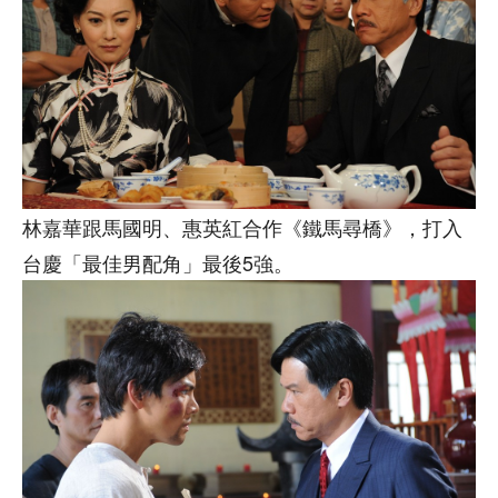
林嘉華跟馬國明、惠英紅合作《鐵馬尋橋》，打入
台慶「最佳男配角」最後5強。