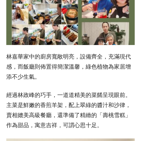
林嘉華家中的廚房寬敞明亮，設備齊全，充滿現代
感，而飯廳則佈置得簡潔溫馨，綠色植物為家居增
添不少生氣。
經過林政峰的巧手，一道道精美的菜餚呈現眼前。
主菜是鮮嫩的香煎羊架，配上翠綠的醬汁和沙律，
賣相媲美高級餐廳，還準備了精緻的「壽桃雪糕」
作為甜品，寓意吉祥，可謂心思十足。