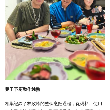
兒子下廚動作純熟
相集記錄了林政峰的整個烹飪過程，從備料、使用