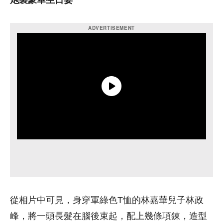
炮製豪華生日宴
從相片中可見，身穿軍綠色T恤的林嘉華兒子林政
峰，將一頭長髮在腦後束起，配上幾條項鍊，造型