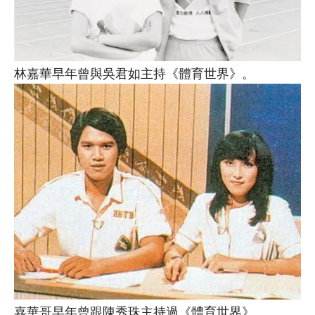
林嘉華早年曾與吳君如主持《體育世界》。
嘉華哥早年曾跟陳秀珠主持過《體育世界》。