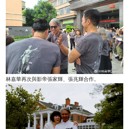
林嘉華再次與影帝張家輝、張兆輝合作。