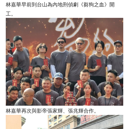
林嘉華早前到台山為內地刑偵劇《芻狗之血》開
工。
林嘉華再次與影帝張家輝、張兆輝合作。