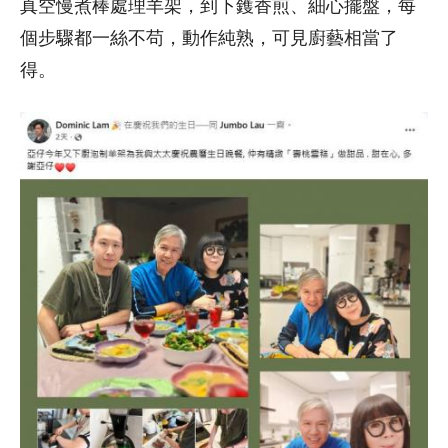
真空慢煮棒處理羊架，到下鑊香煎、細心擺盤，每
個步驟都一絲不苟，動作純熟，可見廚藝相當了
得。