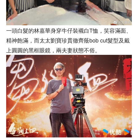
一頭白髮的林嘉華身穿牛仔裝襯白T恤，笑容滿面、
精神飽滿，而太太劉寶珍貫徹齊蔭bob cut髮型及戴
上圓圓的黑框眼鏡，兩夫妻狀態不俗。