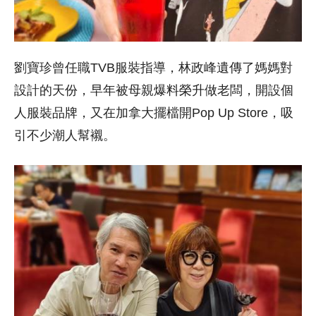
劉寶珍曾任職TVB服裝指導，林政峰遺傳了媽媽對
設計的天份，早年被母親爆料榮升做老闆，開設個
人服裝品牌，又在加拿大擺檔開Pop Up Store，吸
引不少潮人幫襯。