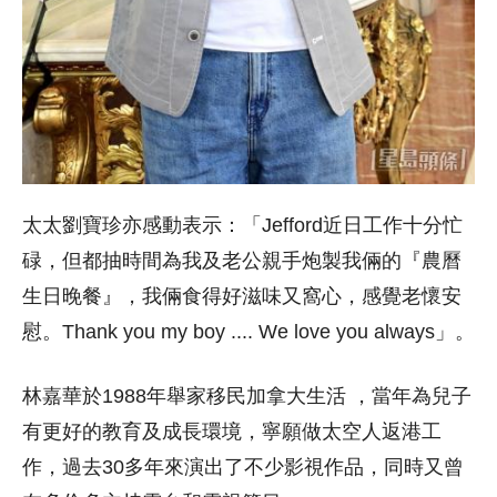
太太劉寶珍亦感動表示：「Jefford近日工作十分忙
碌，但都抽時間為我及老公親手炮製我倆的『農曆
生日晚餐』，我倆食得好滋味又窩心，感覺老懷安
慰。Thank you my boy .... We love you always」。
林嘉華於1988年舉家移民加拿大生活 ，當年為兒子
有更好的教育及成長環境，寧願做太空人返港工
作，過去30多年來演出了不少影視作品，同時又曾