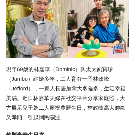
現年69歲的林嘉華（Dominic）與太太劉寶珍
（Jumbo）結婚多年，二人育有一子林政峰
（Jefford），一家人長居加拿大多倫多，生活幸福
美滿。近日林嘉華夫婦在社交平台分享家庭照，大
方展示兒子為二人慶祝農曆生日，林政峰高大帥氣
又孝順，引起網民關注。