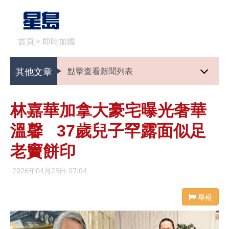
首頁
>
即時加國
其他文章
點擊查看新聞列表
林嘉華加拿大豪宅曝光奢華
溫馨 37歲兒子罕露面似足
老竇餅印
2026年04月23日 07:04
舉報