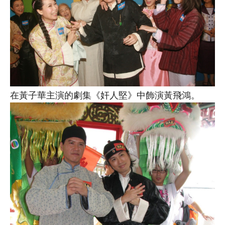
在黃子華主演的劇集《奸人堅》中飾演黃飛鴻。