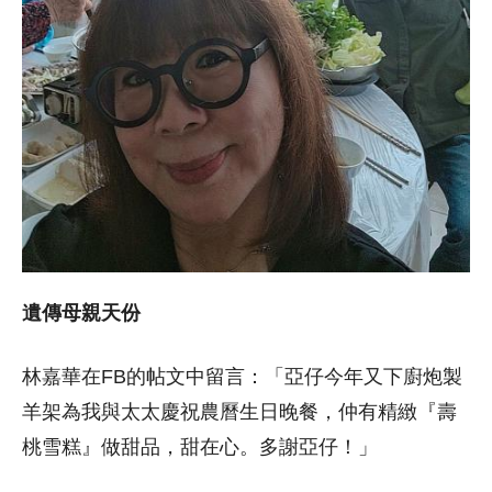
遺傳母親天份
林嘉華在FB的帖文中留言：「亞仔今年又下廚炮製
羊架為我與太太慶祝農曆生日晚餐，仲有精緻『壽
桃雪糕』做甜品，甜在心。多謝亞仔！」