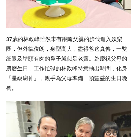
37歲的林政峰雖然未有跟隨父親的步伐進入娛樂
圈，但外貌俊朗，身型高大，盡得爸爸真傳，一雙
細眼及準頭有肉的鼻子就似足老竇。為慶祝父母的
農曆生日，工作忙碌的林政峰特意抽出時間，化身
「星級廚神」，親手為父母準備一頓豐盛的生日晚
餐。