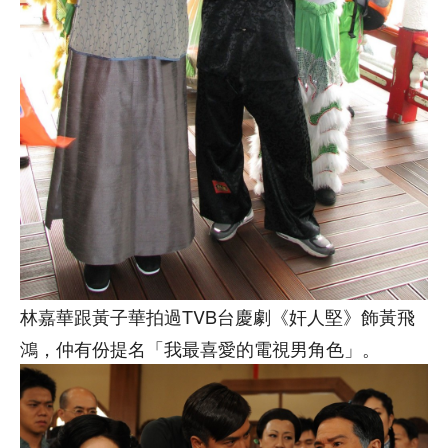
林嘉華跟黃子華拍過TVB台慶劇《奸人堅》飾黃飛
鴻，仲有份提名「我最喜愛的電視男角色」。