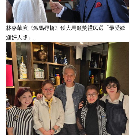
林嘉華演《鐵馬尋橋》獲大馬頒獎禮民選「最受歡
迎奸人獎」。