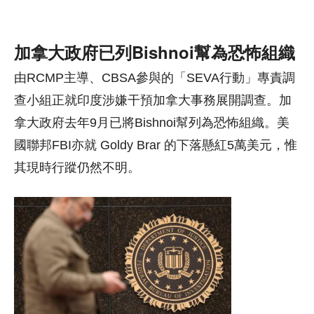
加拿大政府已列Bishnoi幫為恐怖組織
由RCMP主導、CBSA參與的「SEVA行動」專責調
查小組正就印度涉嫌干預加拿大事務展開調查。加
拿大政府去年9月已將Bishnoi幫列為恐怖組織。美
國聯邦FBI亦就 Goldy Brar 的下落懸紅5萬美元，惟
其現時行蹤仍然不明。