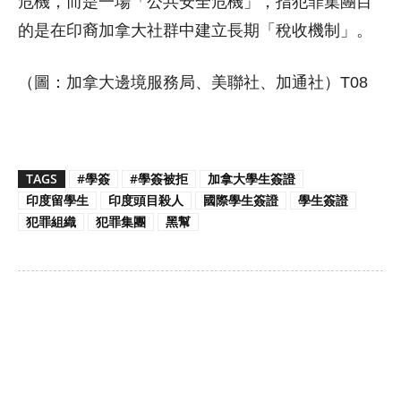
危機，而是一場「公共安全危機」，指犯罪集團目
的是在印裔加拿大社群中建立長期「稅收機制」。
（圖：加拿大邊境服務局、美聯社、加通社）T08
TAGS
#學簽
#學簽被拒
加拿大學生簽證
印度留學生
印度頭目殺人
國際學生簽證
學生簽證
犯罪組織
犯罪集團
黑幫