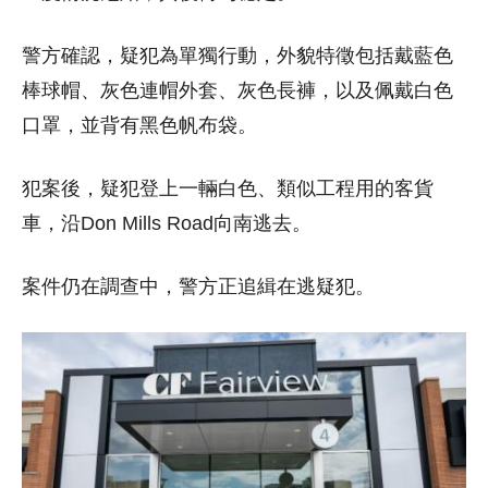
警方確認，疑犯為單獨行動，外貌特徵包括戴藍色
棒球帽、灰色連帽外套、灰色長褲，以及佩戴白色
口罩，並背有黑色帆布袋。
犯案後，疑犯登上一輛白色、類似工程用的客貨
車，沿Don Mills Road向南逃去。
案件仍在調查中，警方正追緝在逃疑犯。