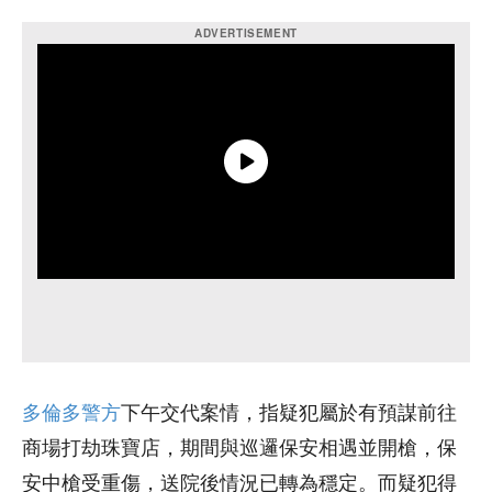
多倫多警方
下午交代案情，指疑犯屬於有預謀前往
商場打劫珠寶店，期間與巡邏保安相遇並開槍，保
安中槍受重傷，送院後情況已轉為穩定。而疑犯得