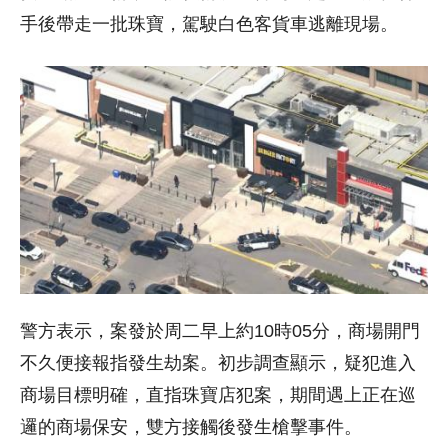
手後帶走一批珠寶，駕駛白色客貨車逃離現場。
警方表示，案發於周二早上約10時05分，商場開門
不久便接報指發生劫案。初步調查顯示，疑犯進入
商場目標明確，直指珠寶店犯案，期間遇上正在巡
邏的商場保安，雙方接觸後發生槍擊事件。