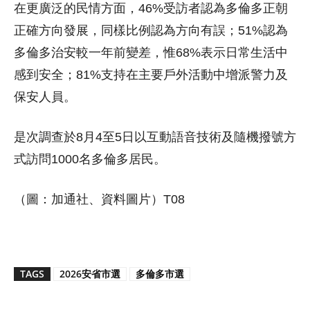
在更廣泛的民情方面，46%受訪者認為多倫多正朝
正確方向發展，同樣比例認為方向有誤；51%認為
多倫多治安較一年前變差，惟68%表示日常生活中
感到安全；81%支持在主要戶外活動中增派警力及
保安人員。
是次調查於8月4至5日以互動語音技術及隨機撥號方
式訪問1000名多倫多居民。
（圖：加通社、資料圖片）T08
TAGS
2026安省市選
多倫多市選