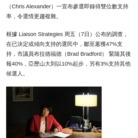
（Chris Alexander）一宣布參選即錄得雙位數支持
率，令選情更趨複雜。
根據 Liaison Strategies 周五（7日）公布的調查，
在已決定或傾向支持的選民中，鄒至蕙獲47%支
持，市議員布拉德福德（Brad Bradford） 緊隨其後
報40%，亞歷山大則以10%起步，另有3%支持其他
候選人。