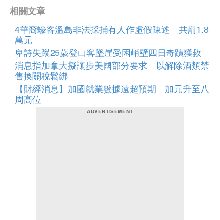
相關文章
4華裔蠔客溫島非法採捕有人作虛假陳述 共罰1.8
萬元
卑詩失蹤25歲登山客墜崖受困峭壁四日奇蹟獲救
消息指加拿大擬讓步美國部分要求 以解除酒類禁
售換關稅鬆綁
【財經消息】加國就業數據遠超預期 加元升至八
周高位