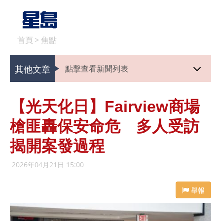
首頁
>
焦點
其他文章
點擊查看新聞列表
【光天化日】Fairview商場
槍匪轟保安命危 多人受訪
揭開案發過程
2026年04月21日 15:00
舉報