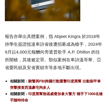
報告亦舉出具體案例，指 Abjeet Kingra 於2018年
持學生簽證抵達卑詩省後遭招募成為槍手，2024年
9月以4,000元報酬向旁遮普歌手 A.P. Dhillon 的住
所開槍，其後被定罪。類似案例在卑詩溫哥華、亞
省愛民頓及安省賓頓市等多地不斷出現。
相關新聞：
騎警與FBI跨國行動重擊印度黑幫 出動裝甲車
突擊搜查西溫豪宅拘多人
相關新聞：
印度黑幫致函威脅加拿大警方 稱手下1000名槍
手隨時待命