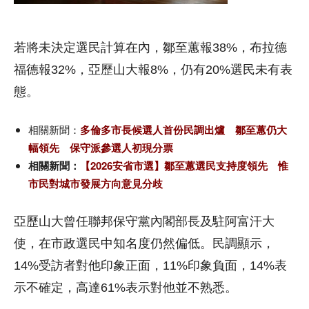
若將未決定選民計算在內，鄒至蕙報38%，布拉德
福德報32%，亞歷山大報8%，仍有20%選民未有表
態。
相關新聞：
多倫多市長候選人首份民調出爐 鄒至蕙仍大
幅領先 保守派參選人初現分票
相關新聞：
【2026安省市選】鄒至蕙選民支持度領先 惟
市民對城市發展方向意見分歧
亞歷山大曾任聯邦保守黨內閣部長及駐阿富汗大
使，在市政選民中知名度仍然偏低。民調顯示，
14%受訪者對他印象正面，11%印象負面，14%表
示不確定，高達61%表示對他並不熟悉。