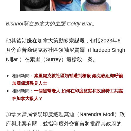
Bishnoi幫在加拿大的主腦 Goldy Brar。
他其後涉嫌在加拿大策動多宗謀殺，包括2023年6
月旁遮普裔錫克教社區領袖尼賈爾（Hardeep Singh
Nijjar ）在素里（Surrey）遭槍殺一案。
相關新聞：
素里錫克教社區領袖遭到槍殺 錫克教組織呼籲
加國保護異見人士
相關新聞：
一個黑幫老大 如何在印度監獄和政府特工共謀
在加拿大殺人？
加拿大當局懷疑印度總理莫迪（Narendra Modi）政
府與此案有關，並指印度外交官曾將批評其政府的