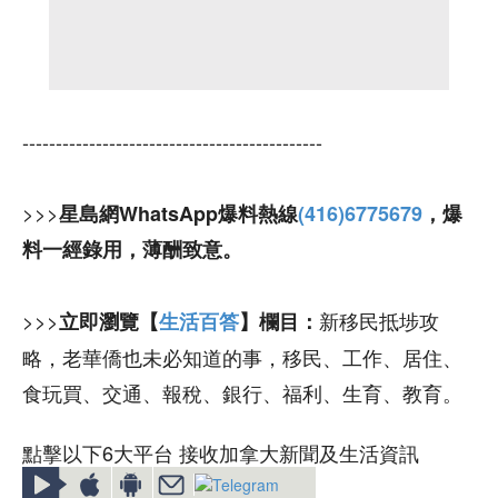
---------------------------------------------
>>>
星島網WhatsApp爆料熱線
(416)6775679
，爆
料一經錄用，薄酬致意。
>>>
新移民抵埗攻
立即瀏覽【
生活百答
】欄目：
略，老華僑也未必知道的事，移民、工作、居住、
食玩買、交通、報稅、銀行、福利、生育、教育。
點擊以下6大平台 接收加拿大新聞及生活資訊