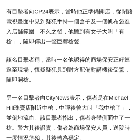
有目擊者向CP24表示，當時他正準備開店，從閉路
電視畫面中見到疑犯手持一個盒子及一個帆布袋進
入店舖範圍。不久之後，他聽到有女子大叫「有
槍」，隨即傳出一聲巨響槍聲。
該名目擊者稱，當時一名他認得的商場保安正好巡
邏至現場，懷疑疑犯見到對方配備對講機後受驚，
隨即開槍。
另一名目擊者向CityNews表示，傷者是在Michael
Hill珠寶店附近中槍，中彈後曾大叫「我中槍了」，
並倒地流血。該目擊者指出，傷者身體側面中了一
槍。警方其後證實，傷者為商場保安人員，送院時
一度情況危殆，其後轉為穩定。