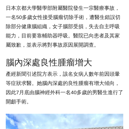
日本京都大學醫學部附屬醫院發生一宗醫療事故，
一名50多歲女性接受腦瘤切除手術，遭醫生錯誤切
除部分健康腦組織，女子腦部受損，失去自主呼吸
能力，目前要靠輔助器呼吸。醫院已向患者及其家
屬致歉，並表示將對事故原因展開調查。
腦內深處良性腫瘤增大
產經新聞引述院方表示，該名女病人數年前因頭暈
等症狀求醫。她腦內深處的良性腫瘤有增大傾向，
因此7月底由腦神經外科一名40多歲的男醫生進行了
開顱手術。