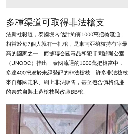
多種渠道可取得非法槍支
法新社報道，泰國境內估計約有1000萬把槍流通，
相當於每7個人就有一把槍，是東南亞槍枝持有率最
高的國家之一。而據聯合國毒品和犯罪問題辦公室
（UNODC）指出，泰國流通的1000萬把槍當中，
多達400把屬於未經登記的非法槍枝，許多非法槍枝
來自鄰國走私、網上非法販售，甚至包含價格低廉
的泰式自製土造槍枝與改裝BB槍。