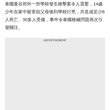
泰國曼谷郊外一所學校發生槍擊案令人震驚，14歲
少年在家中殺害祖父母後到學校行兇，共造成至少8
人死亡、30多人受傷，事件令泰國槍械問題再次引
發關注。