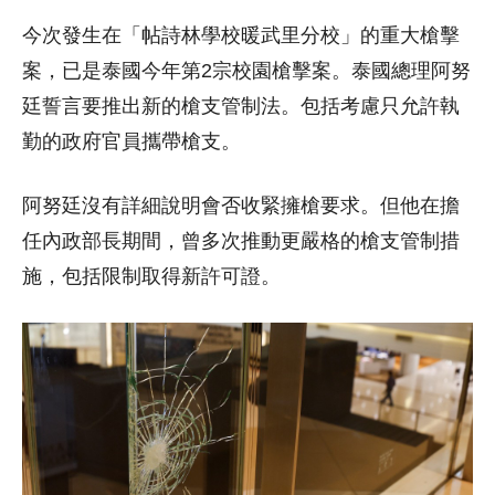
今次發生在「帖詩林學校暖武里分校」的重大槍擊
案，已是泰國今年第2宗校園槍擊案。泰國總理阿努
廷誓言要推出新的槍支管制法。包括考慮只允許執
勤的政府官員攜帶槍支。
阿努廷沒有詳細說明會否收緊擁槍要求。但他在擔
任內政部長期間，曾多次推動更嚴格的槍支管制措
施，包括限制取得新許可證。