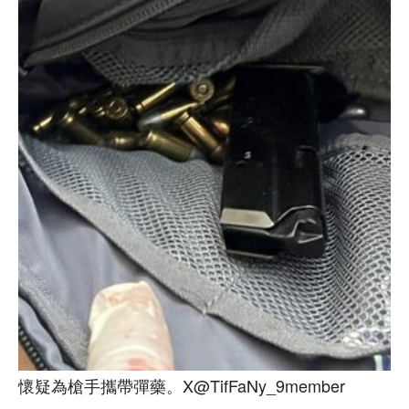
懷疑為槍手攜帶彈藥。X@TifFaNy_9member