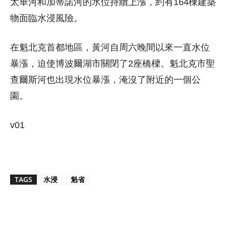
太華河和加蒂諾河的水位持續上漲，約有164棟建築
物面臨水浸風險。
在魁北克首都地區，黃河自周六晚間以來一直水位
暴漲，迫使博波爾湖市關閉了2座橋樑。魁北克市聖
查爾斯河也出現水位暴漲，淹沒了附近的一個公
園。
v01
TAGS
水浸
魁省