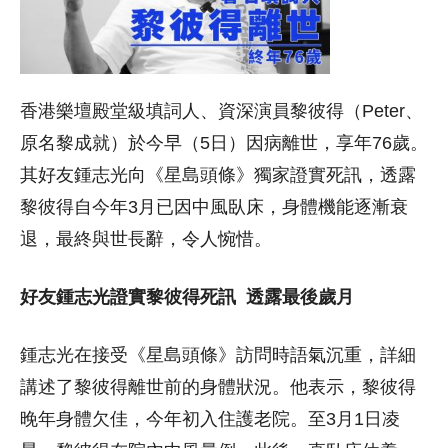
香港樂壇殿堂級填詞人、資深演員黎彼得（Peter、
原名黎成就）於今早（5日）因病離世，享年76歲。
其好友鍾志光向《星島頭條》獨家證實死訊，透露
黎彼得自今年3月已因中風臥床，身體機能逐漸衰
退，最終與世長辭，令人惋惜。
好友鍾志光證實黎彼得死訊 透露最後歲月
鍾志光在接受《星島頭條》訪問時語氣沉重，詳細
講述了黎彼得離世前的身體狀況。他表示，黎彼得
晚年身體欠佳，今年初入住護老院。至3月1日凌