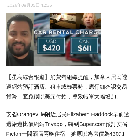
2026年08月05日 12:36
【星島綜合報道】消費者組織提醒，加拿大居民透
過網站預訂酒店、租車或機票時，應仔細確認交易
貨幣，避免誤以美元付款，導致帳單大幅增加。
安省Orangeville附近居民Elizabeth Haddock早前透
過旅遊比價網站Trivago，轉到Super.com預訂安省
Picton一間酒店兩晚住宿。她原以為房價為430加