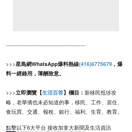
---------------------------------------------
>>>
星島網WhatsApp爆料熱線
(416)6775679
，爆
料一經錄用，薄酬致意。
>>>
新移民抵埗攻
立即瀏覽【
生活百答
】欄目：
略，老華僑也未必知道的事，移民、工作、居住、
食玩買、交通、報稅、銀行、福利、生育、教育。
點擊以下6大平台 接收加拿大新聞及生活資訊