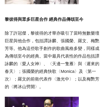
黎彼得與眾多巨星合作 經典作品傳頌至今
除了許冠傑，黎彼得的才華亦吸引了當時無數樂壇
巨星與他合作，包括譚詠麟、張國榮、羅文、梅艷
芳等。他為這些歌手創作的歌曲風格多變，同樣成
為傳頌至今的經典。當中最具代表性的作品包括譚
詠麟的〈愛人女神〉、〈天邊一隻雁〉與〈遲來的
春天〉；張國榮的經典快歌〈Monica〉及〈第一
次〉；羅文的前衛代表作〈激光中〉；以及梅艷芳
的〈將冰山劈開〉。