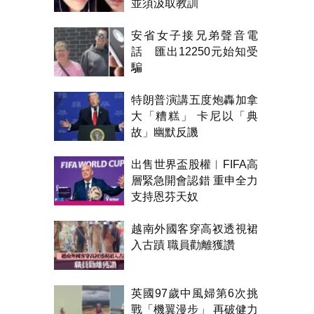
並須汲取教訓
安省女子接兄弟聲音電
話 匯出12250元始知受
騙
特朗普演講五度炮轟加拿
大「糟糕」 卡尼以「典
故」幽默反譏
出售世界盃股權︱FIFA高
層緊急開會認錯 重申全力
支持恩芬天奴
越南外國客穿高衩透視裙
入古蹟 職員勸離獲讚
英國97歲中風婦第6次挑
戰「機翼漫步」 再破健力