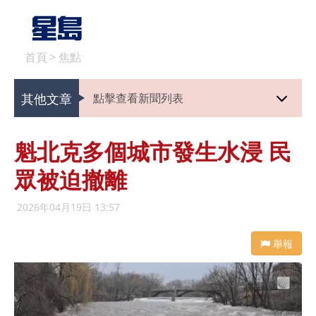
首頁
>
焦點
其他文章
點擊查看新聞列表
魁北克多個城市發生水浸 民
眾被迫撤離
2026年04月19日 13:57
舉報