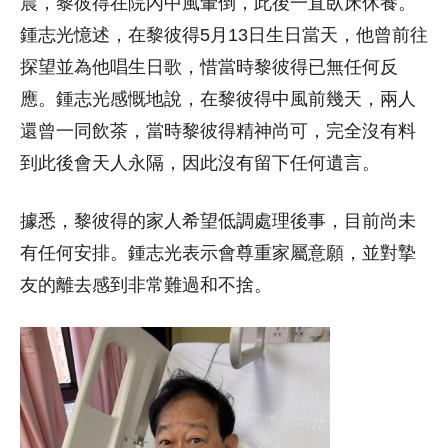
晨，黎彼得在院內中風暈倒，此後一直臥床休養。
鍾志光憶述，在黎彼得5月13日生日當天，他曾前往
探望並為他唱生日歌，惜當時黎彼得已無任何反
應。鍾志光感慨地說，在黎彼得中風前幾天，兩人
還曾一同飲茶，當時黎彼得精神尚可，完全沒有料
到此後會天人永隔，因此沒有留下任何遺言。
據悉，黎彼得的家人希望低調處理後事，目前尚未
有任何安排。鍾志光表示會尊重家屬意願，並對摯
友的離去感到非常難過和不捨。