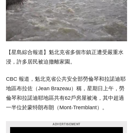
【星島綜合報道】魁北克省多個市鎮正遭受嚴重水
浸，許多居民被迫撤離家園。
CBC 報道，魁北克省公共安全部勞倫琴和拉諾迪耶
地區布拉佐（Jean Brazeau）稱，星期日上午，勞
倫琴和拉諾迪耶地區共有62戶房屋被淹，其中超過
一半位於蒙特朗布朗（Mont-Tremblant）。