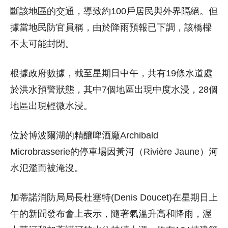
斷該地區的交通，導致約100戶居民與外界隔絕。但
據當地民防官員稱，由於降雨預報已下調，該橋樑
不太可能封閉。
根據政府數據，截至星期日中午，共有19條水道處
於洪水預警狀態，其中7個地區出現中度水浸，28個
地區出現輕微水浸。
位於博波爾湖的精釀啤酒廠Archibald
Microbrasserie的停車場因黃河（Rivière Jaune）河
水氾濫而被淹沒。
加蒂諾消防局局長杜塞特(Denis Doucet)在星期日上
午的新聞發布會上表示，隨著氣溫升高和降雨，渥