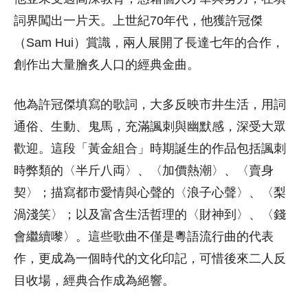
詞界闖出一片天。上世紀70年代，他獲許冠傑
（Sam Hui）賞識，兩人展開了長達七年的合作，
創作出大量膾炙人口的經典金曲。
他為許冠傑填寫的歌詞，大多反映市井生活，用詞
通俗、生動、鬼馬，充滿諷刺與幽默感，深受大眾
歡迎。這段「黃金組合」時期誕生的作品包括諷刺
時弊類的〈半斤八両〉、〈加價熱潮〉、〈賣身
契〉；描寫都市愛情與心聲的〈浪子心聲〉、〈梨
渦淺笑〉；以及富含生活哲理的〈財神到〉、〈錢
會繼續嚟〉。這些歌曲不僅是粵語流行曲的代表
作，更成為一個時代的文化印記，可惜後來二人反
目收場，經典合作成為絕響。