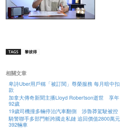
TAGS
黎彼得
相關文章
卑詩Uber用戶稱「被訂閱」尊榮服務 每月暗中扣
款
加拿大傳奇新聞主播Lloyd Robertson逝世 享年
92歲
19歲司機撞多輛停泊汽車翻側 涉魯莽駕駛被控
騎警聯手多部門斬跨國走私鏈 追回價值2800萬元
392輛車