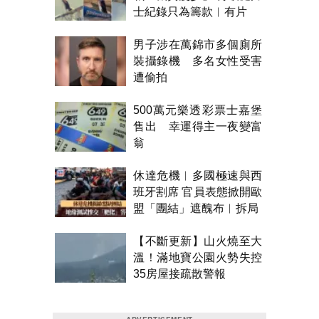
士紀錄只為籌款︱有片
男子涉在萬錦市多個廁所
裝攝錄機 多名女性受害
遭偷拍
500萬元樂透彩票士嘉堡
售出 幸運得主一夜變富
翁
休達危機︱多國極速與西
班牙割席 官員表態掀開歐
盟「團結」遮醜布︱拆局
【不斷更新】山火燒至大
溫！滿地寶公園火勢失控
35房屋接疏散警報